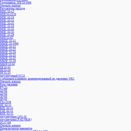
Гидропанель 2ПГ53-34М
Открыть каталог
Регуляторы расхода
МПГ 55-12
МПГ55-22/П
МПГ 55-14
МПГ 55-15
МПГ 55-22
МПГ 55-24
МПГ 55-25
МПГ 55-32
МПГ 55-34
МПГ55-62
МБПГ 55-12
МБПГ 55-14М
МБПГ 55-15
МБПГ 55-22
МБПГ 55-24
МБПГ 55-25
МБПГ 55-32
МБПГ 55-34
МБПГ55-62
ПГ55-22
ПГ55-24
ПГ55-25
регулируемый FC51
с обратным клапаном, компенсированный по давлению VRC
Открыть каталог
Реле давления
РД 23
1РДП
2РДП
3РДП
4РДП
Г62-21М
ПГ 62-11
БПГ 62-11
ГПГ 62-11
ВПГ 62-11
регулируемое LPS-35
регулируемое P-02 (HOF)
2С57-5Н
Открыть каталог
Переключатели манометра