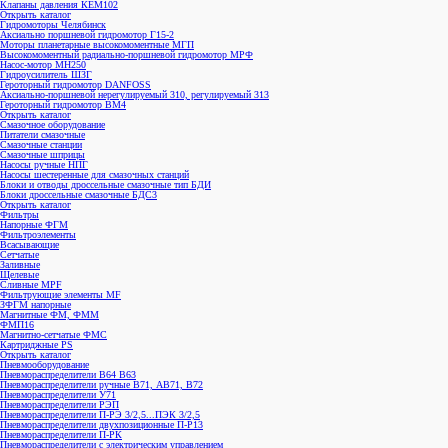
Клапаны давления КЕМ102
Открыть каталог
Гидромоторы Челябинск
Аксиально поршневой гидромотор Г15-2
Моторы планетарные высокомоментные МГП
Высокомоментный радиально-поршневой гидромотор МРФ
Насос-мотор МН250
Гидроусилитель ШЗГ
Героторный гидромотор DANFOSS
Аксиально-поршневой нерегулируемый 310, регулируемый 313
Героторный гидромотор ВМ4
Открыть каталог
Смазочное оборудование
Питатели смазочные
Смазочные станции
Смазочные шприцы
Насосы ручные НПГ
Насосы шестеренные для смазочных станций
Блоки и отводы дроссельные смазочные тип БДИ
Блоки дроссельные смазочные БДС3
Открыть каталог
Фильтры
Напорные ФГМ
Фильтроэлементы
Всасывающие
Сетчатые
Заливные
Щелевые
Сливные MPF
Фильтрующие элементы MF
ЗФГМ напорные
Магнитные ФМ, ФММ
ФМП16
Магнитно-сетчатые ФМС
Картриджные PS
Открыть каталог
Пневмооборудование
Пневмораспределители В64 В63
Пневмораспределители ручные В71, АВ71, В72
Пневмораспределители У71
Пневмораспределители РЭП
Пневмораспределители П-РЭ 3/2,5...ПЭК 3/2,5
Пневмораспределители двухпозиционные П-Р13
Пневмораспределители П-РК
Пневмораспределители с электрическим управлением