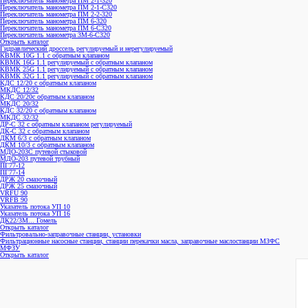
Переключатель манометра ПМ 2-1-320
Переключатель манометра ПМ 2-1-С320
Переключатель манометра ПМ 2-2-320
Переключатель манометра ПМ 6-320
Переключатель манометра ПМ 6-С320
Переключатель манометра 3M-6-C320
Открыть каталог
Гидравлический дроссель регулируемый и нерегулируемый
КВМК 10G 1.1 с обратным клапаном
КВМК 16G 1.1 регулируемый с обратным клапаном
КВМК 25G 1.1 регулируемый с обратным клапаном
КВМК 32G 1.1 регулируемый с обратным клапаном
КДC 12/20 с обратным клапаном
МКДС 12/32
КДC 20/20с обратным клапаном
МКДС 20/32
КДC 32/20 с обратным клапаном
МКДС 32/32
ДР-С 32 с обратным клапаном регулируемый
ДК-С 32 с обратным клапаном
ДКМ 6/3 с обратным клапаном
ДКМ 10/3 с обратным клапаном
МДО-203С путевой стыковой
МДО-203 путевой трубный
ПГ77-12
ПГ77-14
ДРЖ 20 смазочный
ДРЖ 25 смазочный
VRFU 90
VRFВ 90
Указатель потока УП 10
Указатель потока УП 16
ДК22/3М... Гомель
Открыть каталог
Фильтровально-заправочные станции, установки
Фильтрационные насосные станции, станции перекачки масла, заправочные маслостанции МЗФС
МФЗУ
Открыть каталог