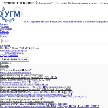
ГАРАНТИИ ПРОИЗВОДИТЕЛЕЙ Доставка до ТК - бесплатно! Подбор гидрораспределителя - бесплат
ООО Гидромаш
Насосы. Гидравлика. Фильтры.
Пневмо и смазочное оборудован
Каталог
Доставка
О компании
Качество
Новости
Статьи
Контакты
Пн - Пт с 9.00 до 17.00 МСК + 2 часа
Рассчитать доставку груза
82002288@mail.ru
+7 (351) 2002288
Перезвонить мне
Корзина: 0
Главная
-
Новости
-
С 75-летием Великой Победы!
Насосы в каталоге гидравлики
Насос пластинчатый НПл нерегулируемый
Насос пластинчатый нерегулируемый С12-, Г12-, БГ12-
Насосы пластинчатые регулируемые Г12-5, НПлР
Шестеренные насосы НШ, Г11, НМШ
Агрегаты насосные шестеренные (аналог БГ11)
Насос радиально-поршневой Н400, Н401, Н403 эксцентрикового типа
Нерегулируемые насос-моторы типа МГ, МН, МНАФ, РМНА, УНМА
Насос-помпа для подачи СОЖ П-25М, П-50М, П-100М, П-125М, Гном
Аксиально-поршневые насосы с гидравлическим управлением 2Г15-14
Насосы поршневые регулируемые 50НРР, нерегулируемые 50НР, 50НС, Н40Е, НПА
Аксиально-поршневые моторы-насосы 2Г15
Насосный агрегат с НШ в сборе с электродвигателем
Насосный агрегат с НШ с электродвигателем с клапаном давления
Регулируемые насосы аксиально-поршневые 1НА4М-Ф, 1НАС(Ф), НАР-Ф, РНА, УНА, НАПЭЛ