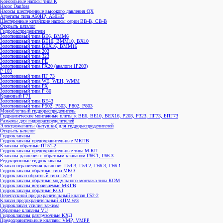
Консольные насосы типа К
Насос Danfoss
Насосы шестеренные высокого давления QX
Агрегаты типа А50НР, А50НС
Шестеренные китайские насосы серии ВВ-В, СВ-В
Открыть каталог
Гидрораспределители
Золотниковый типа ВЕ6, ВММ6
Золотниковый типа BE10, ВММ10, ВХ10
Золотниковый типа ВЕХ16, ВММ16
Золотниковый типа 203
Золотниковый типа 323
Золотниковый типа РЕ
Золотниковый типа РХ20 (аналоги 1Р203)
Р 103
Золотниковый типа ПГ 73
Золотниковый типа WE, WEH, WMM
Золотниковый типа РХ
Золотниковый типа Р 80
Крановый Г71
Золотниковый типа BE43
Золотниковый типа Р502, Р503, Р802, Р803
Моноблочный гидрораспределитель
Гидравлические монтажные плиты к ВЕ6, ВЕ10, ВЕХ16, Р203, Р323, ПГ73, БПГ73
Разъемы для гидрораспределителей
Электромагниты (катушки) для гидрораспределителей
Открыть каталог
Гидроклапаны
Гидроклапаны предохранительные МКПВ
Клапаны обратные ПГ51-2
Гидроклапаны предохранительные типа М-КП
Клапаны давления с обратным клапаном Г66-1, Г66-3
Редукционные гидроклапаны
Клапан ограничения давления Г54-3, Г54-2, Г66-3, Г66-1
Гидроклапаны обратные типа МКО
Гидроклапан обратный типа Г51-3
Гидроклапаны обратные модульного монтажа типа КОМ
Гидроклапаны встраиваемые МКГВ
Гидроклапаны обратные КОЛ
Перепускной предохранительный клапан Г52-2
Клапан предохранительный КПМ 6/3
Гидроклапан усилия зажима
Обратные клапаны VU
Гидроклапаны разгрузочные КХД
Предохранительные клапаны VMP, VMPP