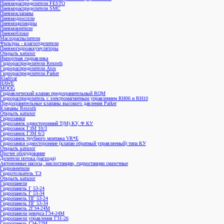
Пневмораспределители FESTO
Пневмораспределители SMC
Пневмоклапаны
Пневмодроссели
Пневмоцилиндры
Пневмовентили
Пневмоблоки
Маслораспылители
Фильтры - влагоотделители
Пневмогидроаккумуляторы
Открыть каталог
Импортная гидравлика
Гидрораспределители Rexroth
Гидрораспределители Atos
Гидрораспределители Parker
Kladivar
HAWE
MOOG
Гидравлический клапан предохранительный RQM
Гидрораспределитель с электромагнитным управлением RH06 и RH10
Предохранительные клапаны высокого давления Parker
Клапаны Rexroth
Открыть каталог
Гидрозамки
Гидрозамок односторонний Т(М) КУ, Ф КУ
Гидрозамок ГЗМ 10/3
Гидрозамок ГЗМ 6/3
Гидрозамок трубного монтажа VR*E
Гидрозамки односторонние (клапан обратный управляемый) типа КУ
Открыть каталог
Прочее оборудование
Делители потока (расхода)
Автономные насосы, маслостанции, гидростанции смазочные
Гидровентили
Гидротолкатель ТЭ
Открыть каталог
Гидропанели
Гидропанель Г 53-24
Гидропанель Г 53-34
Гидропанель ПГ 53-24
Гидропанель ПГ 53-34
Гидропанель 2Г34-24М
Гидропанели реверса Г34-24М
Гидропанели управления Г31-26
Гидропанель Г34-22М