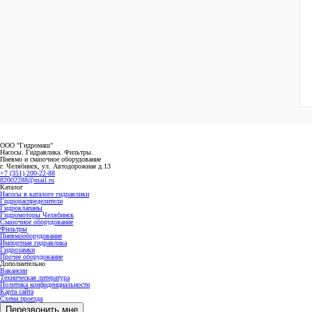
ООО "Гидромаш"
Насосы. Гидравлика. Фильтры.
Пневмо и смазочное оборудование
г. Челябинск, ул. Автодорожная д.13
+7 (351) 200-22-88
82002288@mail.ru
Каталог
Насосы в каталоге гидравлики
Гидрораспределители
Гидроклапаны
Гидромоторы Челябинск
Смазочное оборудование
Фильтры
Пневмооборудование
Импортная гидравлика
Гидрозамки
Прочее оборудование
Дополнительно
Вакансии
Техническая литература
Политика конфиденциальности
Карта сайта
Схема проезда
Перезвонить мне