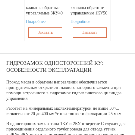
клапаны обратные
клапаны обратные
управляемые 3КУ40
управляемые 1КУ50
Подробнее
Подробнее
Заказать
Заказать
ГИДРОЗАМОК ОДНОСТОРОННИЙ КУ:
ОСОБЕННОСТИ ЭКСПЛУАТАЦИИ
Проход масла в обратном направлении обеспечивается
принудительным открытием главного запорного элемента при
помощи встроенного в гидрозамок гидравлического цилиндра
управления.
Работает на минеральных маслахтемпературой не выше 50°C,
вязкостью от 20 до 400 мм²/с при тонкости фильтрации 25 мкм.
В одностороних замках типа 1КУ и 2КУ отверстие С служит для
присоединения отдельного трубопровода для отвода утечек,
в 3КУи 4КУ утечки из штоковой полости цилиндра управления