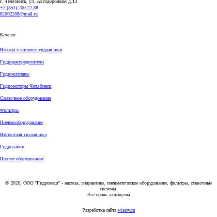
г. Челябинск, ул. Автодорожная д.13
+7 (351) 200-22-88
82002288@mail.ru
Каталог
Насосы в каталоге гидравлики
Гидрораспределители
Гидроклапаны
Гидромоторы Челябинск
Смазочное оборудование
Фильтры
Пневмооборудование
Импортная гидравлика
Гидрозамки
Прочее оборудование
© 2026, ООО "Гидромаш" - насосы, гидравлика, пневматическое оборудование, фильтры, смазочные
системы.
Все права защищены
Разработка сайта
wiserv.ru