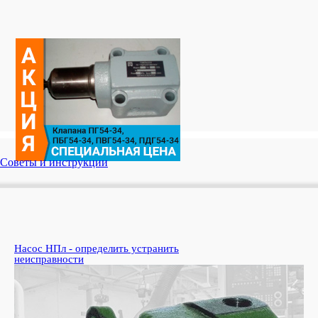
Советы и инструкции
Насос НПл - определить устранить
Ко
неисправности
пе
Узн