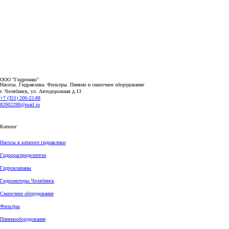
ООО "Гидромаш"
Насосы. Гидравлика. Фильтры.
Пневмо и смазочное оборудование
г. Челябинск, ул. Автодорожная д.13
+7 (351) 200-22-88
82002288@mail.ru
Каталог
Насосы в каталоге гидравлики
Гидрораспределители
Гидроклапаны
Гидромоторы Челябинск
Смазочное оборудование
Фильтры
Пневмооборудование