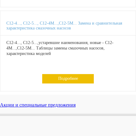
С12-4..., С12-5..., С12-4М...,С12-5М... Замена и сравнительная
характеристика смазочных насосов
С12-4..., С12-5...,устаревшие наименования, новые - С12-
4М...,С12-5М... Таблицы замены смазочных насосов,
характеристика моделей
Подробнее
Акции и специальные предложения