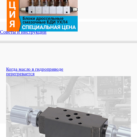
Советы и инструкции
Когда масло в гидроприводе
Ги
перегревается
ре
Узн