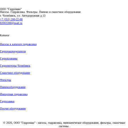
ООО "Гидромаш"
Насосы. Гидравлика. Фильтры.
Пневмо и смазочное оборудование
г. Челябинск, ул. Автодорожная д.13
+7 (351) 200-22-88
82002288@mail.ru
Каталог
Насосы в каталоге гидравлики
Гидрораспределители
Гидроклапаны
Гидромоторы Челябинск
Смазочное оборудование
Фильтры
Пневмооборудование
Импортная гидравлика
Гидрозамки
Прочее оборудование
© 2026, ООО "Гидромаш" - насосы, гидравлика, пневматическое оборудование, фильтры, смазочные
системы.