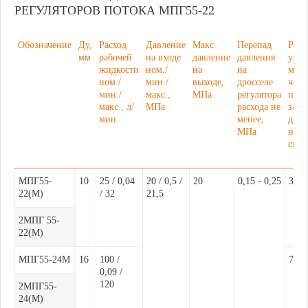
РЕГУЛЯТОРОВ ПОТОКА МПГ55-22
Обозначение
Ду,
Расход
Давление
Макс.
Перепад
Расх
мм
рабочей
на входе
давление
давления
утеч
жидкости
ном./
на
на
масл
ном./
мин./
выходе,
дросселе
чере
мин./
макс.,
МПа
регулятора
полн
макс., л/
МПа
расхода не
закр
мин
менее,
дрос
МПа
не б
см³/
МПГ55-
10
25 / 0,04
20 / 0,5 /
20
0,15 - 0,25
30
22(М)
/ 32
21,5
2МПГ 55-
22(М)
МПГ55-24М
16
100 /
70
0,09 /
120
2МПГ55-
24(М)