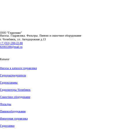
ООО "Гидромаш"
Насосы. Гидравлика. Фильтры.
Пневмо и смазочное оборудование
г. Челябинск, ул. Автодорожная д.13
+7 (351) 200-22-88
82002288@mail.ru
Каталог
Насосы в каталоге гидравлики
Гидрораспределители
Гидроклапаны
Гидромоторы Челябинск
Смазочное оборудование
Фильтры
Пневмооборудование
Импортная гидравлика
Гидрозамки