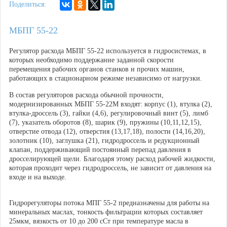
Поделиться:
МБПГ 55-22
Регулятор расхода МБПГ 55-22 используется в гидросистемах, в
которых необходимо поддержание заданной скорости
перемещения рабочих органов станков и прочих машин,
работающих в стационарном режиме независимо от нагрузки.
В состав регуляторов расхода обычной прочности,
модернизированных МБПГ 55-22М входят: корпус (1), втулка (2),
втулка-дроссель (3), гайки (4,6), регулировочный винт (5), лимб
(7), указатель оборотов (8), шарик (9), пружины (10,11,12,15),
отверстие отвода (12), отверстия (13,17,18), полости (14,16,20),
золотник (10), заглушка (21), гидродроссель и редукционный
клапан, поддерживающий постоянный перепад давления в
дросселирующей щели. Благодаря этому расход рабочей жидкости,
которая проходит через гидродроссель, не зависит от давления на
входе и на выходе.
Гидрорегуляторы потока МПГ 55-2 предназначены для работы на
минеральных маслах, тонкость фильтрации которых составляет
25мкм, вязкость от 10 до 200 сСт при температуре масла в