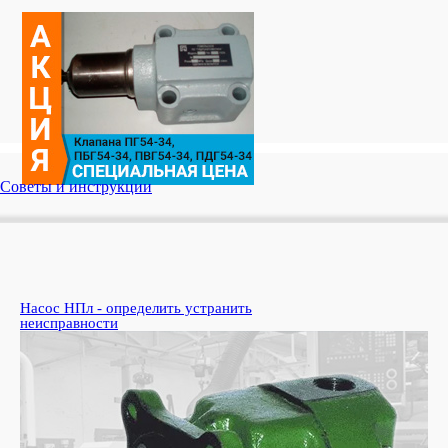
Советы и инструкции
Насос НПл - определить устранить
Ко
неисправности
пе
Узн