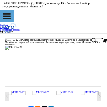
ГАРАНТИИ ПРОИЗВОДИТЕЛЕЙ Доставка до ТК - бесплатно! Подбор
гидрораспределителя - бесплатно!
Главная
-
Каталог
-
Регуляторы расхода
-
МБПГ 55-22
МБПГ 55-22
Регулятор расхода гидравлический МБПГ 55-22 купить в ГидроМаш в
Челябинске с гарантией производителя. Технические характеристики, цены. Доставка до ТК -
бесплатно.