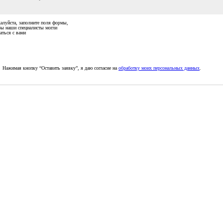
алуйста, заполните поля формы,
бы наши специалисты могли
аться с вами
Нажимая кнопку “Оставить заявку”, я даю согласие на
обработку моих персональных данных
.