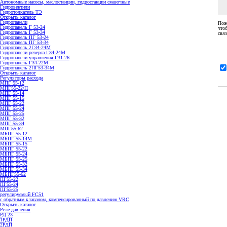
Гидровентили
Гидротолкатель ТЭ
Открыть каталог
Гидропанели
Пож
Гидропанель Г 53-24
что
Гидропанель Г 53-34
связ
Гидропанель ПГ 53-24
Гидропанель ПГ 53-34
Гидропанель 2Г34-24М
Гидропанели реверса Г34-24М
Гидропанели управления Г31-26
Гидропанель Г34-22М
Гидропанель 2ПГ53-34М
Открыть каталог
Регуляторы расхода
МПГ 55-12
МПГ55-22/П
МПГ 55-14
МПГ 55-15
МПГ 55-22
МПГ 55-24
МПГ 55-25
МПГ 55-32
МПГ 55-34
МПГ55-62
МБПГ 55-12
МБПГ 55-14М
МБПГ 55-15
МБПГ 55-22
МБПГ 55-24
МБПГ 55-25
МБПГ 55-32
МБПГ 55-34
МБПГ55-62
ПГ55-22
ПГ55-24
ПГ55-25
регулируемый FC51
с обратным клапаном, компенсированный по давлению VRC
Открыть каталог
Реле давления
РД 23
1РДП
2РДП