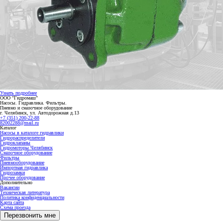
Узнать подробнее
ООО "Гидромаш"
Насосы. Гидравлика. Фильтры.
Пневмо и смазочное оборудование
г. Челябинск, ул. Автодорожная д.13
+7 (351) 200-22-88
82002288@mail.ru
Каталог
Насосы в каталоге гидравлики
Гидрораспределители
Гидроклапаны
Гидромоторы Челябинск
Смазочное оборудование
Фильтры
Пневмооборудование
Импортная гидравлика
Гидрозамки
Прочее оборудование
Дополнительно
Вакансии
Техническая литература
Политика конфиденциальности
Карта сайта
Схема проезда
Перезвонить мне