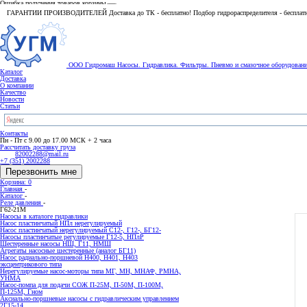
ГАРАНТИИ ПРОИЗВОДИТЕЛЕЙ Доставка до ТК - бесплатно! Подбор гидрораспределителя - бесплат
ООО Гидромаш
Насосы. Гидравлика. Фильтры.
Пневмо и смазочное оборудован
Каталог
Доставка
О компании
Качество
Новости
Статьи
Контакты
Пн - Пт с 9.00 до 17.00 МСК + 2 часа
Рассчитать доставку груза
82002288@mail.ru
+7 (351) 2002288
Перезвонить мне
Корзина: 0
Главная
-
Каталог
-
Реле давления
-
Г62-21М
Насосы в каталоге гидравлики
Насос пластинчатый НПл нерегулируемый
Насос пластинчатый нерегулируемый С12-, Г12-, БГ12-
Насосы пластинчатые регулируемые Г12-5, НПлР
Шестеренные насосы НШ, Г11, НМШ
Агрегаты насосные шестеренные (аналог БГ11)
Насос радиально-поршневой Н400, Н401, Н403
эксцентрикового типа
Нерегулируемые насос-моторы типа МГ, МН, МНАФ, РМНА,
УНМА
Насос-помпа для подачи СОЖ П-25М, П-50М, П-100М,
П-125М, Гном
Аксиально-поршневые насосы с гидравлическим управлением
2Г15-14