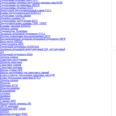
Гидроклапаны обратные модульного монтажа типа КОМ
Гидроклапаны встраиваемые МКГВ
Гидроклапаны обратные КОЛ
Перепускной предохранительный клапан Г52-2
Клапан предохранительный КПМ 6/3
Гидроклапан усилия зажима
Обратные клапаны VU
Гидроклапаны разгрузочные КХД
Предохранительные клапаны VMP, VMPP
Клапаны давления КЕМ102
Открыть каталог
Гидромоторы Челябинск
Аксиально поршневой гидромотор Г15-2
Моторы планетарные высокомоментные МГП
Высокомоментный радиально-поршневой гидромотор МРФ
Насос-мотор МН250
Гидроусилитель ШЗГ
Героторный гидромотор DANFOSS
Аксиально-поршневой нерегулируемый 310, регулируемый
313
Героторный гидромотор ВМ4
Открыть каталог
Смазочное оборудование
Питатели смазочные
Смазочные станции
Смазочные шприцы
Насосы ручные НПГ
Насосы шестеренные для смазочных станций
Блоки и отводы дроссельные смазочные тип БДИ
Блоки дроссельные смазочные БДС3
Открыть каталог
Фильтры
Напорные ФГМ
Фильтроэлементы
Всасывающие
Сетчатые
Заливные
Щелевые
Сливные MPF
Фильтрующие элементы MF
ЗФГМ напорные
Магнитные ФМ, ФММ
ФМП16
Магнитно-сетчатые ФМС
Картриджные PS