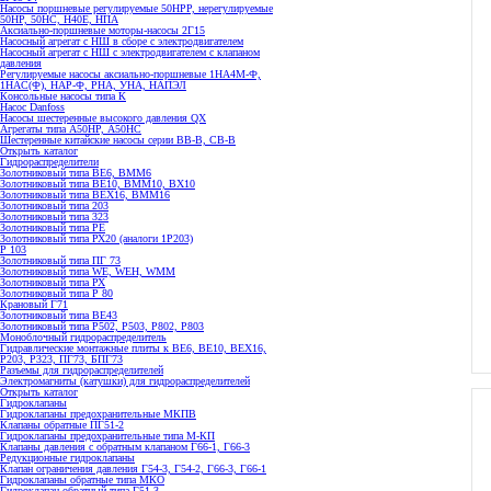
Насосы поршневые регулируемые 50НРР, нерегулируемые
50НР, 50НС, Н40Е, НПА
Аксиально-поршневые моторы-насосы 2Г15
Насосный агрегат с НШ в сборе с электродвигателем
Насосный агрегат с НШ с электродвигателем с клапаном
давления
Регулируемые насосы аксиально-поршневые 1НА4М-Ф,
1НАС(Ф), НАР-Ф, РНА, УНА, НАПЭЛ
Консольные насосы типа К
Насос Danfoss
Насосы шестеренные высокого давления QX
Агрегаты типа А50НР, А50НС
Шестеренные китайские насосы серии ВВ-В, СВ-В
Открыть каталог
Гидрораспределители
Золотниковый типа ВЕ6, ВММ6
Золотниковый типа BE10, ВММ10, ВХ10
Золотниковый типа ВЕХ16, ВММ16
Золотниковый типа 203
Золотниковый типа 323
Золотниковый типа РЕ
Золотниковый типа РХ20 (аналоги 1Р203)
Р 103
Золотниковый типа ПГ 73
Золотниковый типа WE, WEH, WMM
Золотниковый типа РХ
Золотниковый типа Р 80
Крановый Г71
Золотниковый типа BE43
Золотниковый типа Р502, Р503, Р802, Р803
Моноблочный гидрораспределитель
Гидравлические монтажные плиты к ВЕ6, ВЕ10, ВЕХ16,
Р203, Р323, ПГ73, БПГ73
Разъемы для гидрораспределителей
Электромагниты (катушки) для гидрораспределителей
Открыть каталог
Гидроклапаны
Гидроклапаны предохранительные МКПВ
Клапаны обратные ПГ51-2
Гидроклапаны предохранительные типа М-КП
Клапаны давления с обратным клапаном Г66-1, Г66-3
Редукционные гидроклапаны
Клапан ограничения давления Г54-3, Г54-2, Г66-3, Г66-1
Гидроклапаны обратные типа МКО
Гидроклапан обратный типа Г51-3