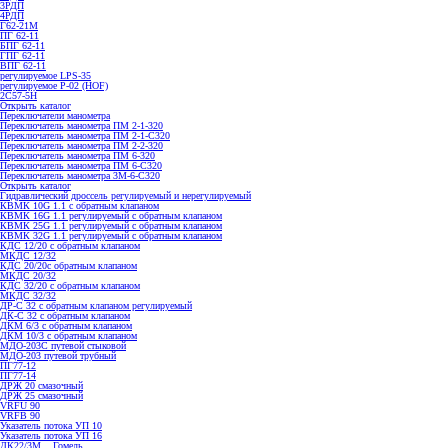
3РДП
4РДП
Г62-21М
ПГ 62-11
БПГ 62-11
ГПГ 62-11
ВПГ 62-11
регулируемое LPS-35
регулируемое P-02 (HOF)
2С57-5Н
Открыть каталог
Переключатели манометра
Переключатель манометра ПМ 2-1-320
Переключатель манометра ПМ 2-1-С320
Переключатель манометра ПМ 2-2-320
Переключатель манометра ПМ 6-320
Переключатель манометра ПМ 6-С320
Переключатель манометра 3M-6-C320
Открыть каталог
Гидравлический дроссель регулируемый и нерегулируемый
КВМК 10G 1.1 с обратным клапаном
КВМК 16G 1.1 регулируемый с обратным клапаном
КВМК 25G 1.1 регулируемый с обратным клапаном
КВМК 32G 1.1 регулируемый с обратным клапаном
КДC 12/20 с обратным клапаном
МКДС 12/32
КДC 20/20с обратным клапаном
МКДС 20/32
КДC 32/20 с обратным клапаном
МКДС 32/32
ДР-С 32 с обратным клапаном регулируемый
ДК-С 32 с обратным клапаном
ДКМ 6/3 с обратным клапаном
ДКМ 10/3 с обратным клапаном
МДО-203С путевой стыковой
МДО-203 путевой трубный
ПГ77-12
ПГ77-14
ДРЖ 20 смазочный
ДРЖ 25 смазочный
VRFU 90
VRFВ 90
Указатель потока УП 10
Указатель потока УП 16
ДК22/3М... Гомель