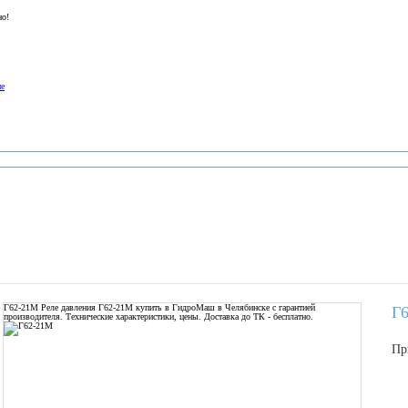
но!
ие
Г62-21М
Реле давления Г62-21М купить в ГидроМаш в Челябинске с гарантией
Г
производителя. Технические характеристики, цены. Доставка до ТК - бесплатно.
Пр