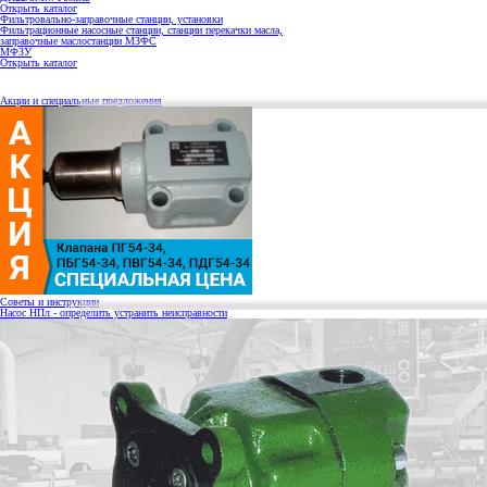
Открыть каталог
Фильтровально-заправочные станции, установки
Фильтрационные насосные станции, станции перекачки масла,
заправочные маслостанции МЗФС
МФЗУ
Открыть каталог
Акции и специальные предложения
Советы и инструкции
Насос НПл - определить устранить неисправности