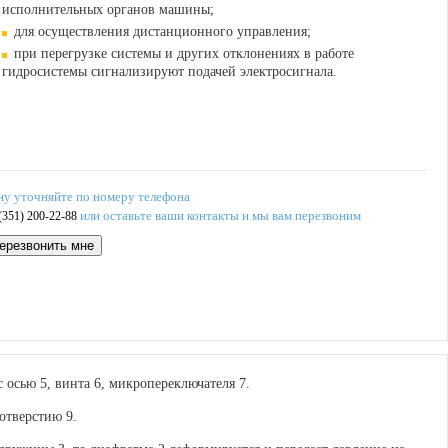
исполнительных органов машины;
для осуществления дистанционного управления;
при перегрузке системы и других отклонениях в работе
гидросистемы сигнализируют подачей электросигнала.
ну уточняйте по номеру телефона
или оставьте ваши контакты и мы вам перезвоним
(351) 200-22-88
ерезвонить мне
с осью 5, винта 6, микропереключателя 7.
отверстию 9.
ружины 3, то диафрагма 2 деформируется и передает давление на