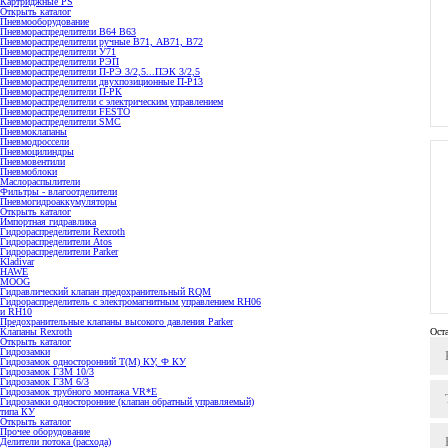
Открыть каталог
Пневмооборудование
Пневмораспределители В64 В63
Пневмораспределители ручные В71, АВ71, В72
Пневмораспределители У71
Пневмораспределители РЭП
Пневмораспределители П-РЭ 3/2,5...ПЭК 3/2,5
Пневмораспределители двухпозиционные П-Р13
Пневмораспределители П-РК
Пневмораспределители с электрическим управлением
Пневмораспределители FESTO
Пневмораспределители SMC
Пневмоклапаны
Пневмодроссели
Пневмоцилиндры
Пневмовентили
Пневмоблоки
Маслораспылители
Фильтры - влагоотделители
Пневмогидроаккумуляторы
Открыть каталог
Импортная гидравлика
Гидрораспределители Rexroth
Гидрораспределители Atos
Гидрораспределители Parker
Kladivar
HAWE
MOOG
Гидравлический клапан предохранительный RQM
Гидрораспределитель с электромагнитным управлением RH06
и RH10
Предохранительные клапаны высокого давления Parker
Клапаны Rexroth
Ост
Открыть каталог
Гидрозамки
Гидрозамок односторонний Т(М) КУ, Ф КУ
Гидрозамок ГЗМ 10/3
Гидрозамок ГЗМ 6/3
Гидрозамок трубного монтажа VR*E
Гидрозамки односторонние (клапан обратный управляемый)
типа КУ
Открыть каталог
Прочее оборудование
Делители потока (расхода)
Автономные насосы, маслостанции, гидростанции смазочные