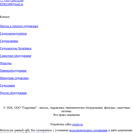
+7 (351) 200-22-88
82002288@mail.ru
Каталог
Насосы в каталоге гидравлики
Гидрораспределители
Гидроклапаны
Гидромоторы Челябинск
Смазочное оборудование
Фильтры
Пневмооборудование
Импортная гидравлика
Гидрозамки
Прочее оборудование
© 2026, ООО "Гидромаш" - насосы, гидравлика, пневматическое оборудование, фильтры, смазочные
системы.
Все права защищены
Разработка сайта
wiserv.ru
Используя данный сайт, Вы соглашаетесь с условиями
пользовательского соглашения
и даёте разрешение