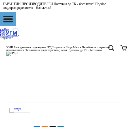
ГАРАНТИИ ПРОИЗВОДИТЕЛЕЙ Доставка до ТК - бесплатно! Подбор
гидрораспределителя - бесплатно!
Главная
-
Каталог
-
Реле давления
-
3РДП
3РДП
Реле давления плунжерное 3РДП купить в ГидроМаш в Челябинске с гарантией
производителя. Технические характеристики, цены. Доставка до ТК - бесплатно.