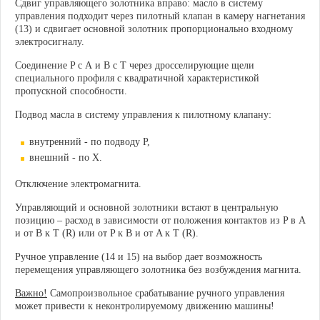
Сдвиг управляющего золотника вправо: масло в систему
управления подходит через пилотный клапан в камеру нагнетания
(13) и сдвигает основной золотник пропорционально входному
электросигналу.
Соединение P с А и В с T через дросселирующие щели
специального профиля с квадратичной характеристикой
пропускной способности.
Подвод масла в систему управления к пилотному клапану:
внутренний - по подводу Р,
внешний - по Х.
Отключение электромагнита.
Управляющий и основной золотники встают в центральную
позицию – расход в зависимости от положения контактов из P в A
и от B к T (R) или от P к B и от A к T (R).
Ручное управление (14 и 15) на выбор дает возможность
перемещения управляющего золотника без возбуждения магнита.
Важно!
Самопроизвольное срабатывание ручного управления
может привести к неконтролируемому движению машины!