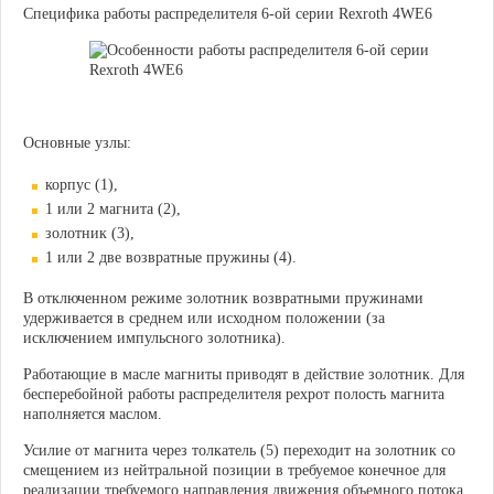
Специфика работы распределителя 6-ой серии Rexroth 4WE6
Основные узлы:
корпус (1),
1 или 2 магнита (2),
золотник (3),
1 или 2 две возвратные пружины (4).
В отключенном режиме золотник возвратными пружинами
удерживается в среднем или исходном положении (за
исключением импульсного золотника).
Работающие в масле магниты приводят в действие золотник.
Для
бесперебойной работы
распределителя рехрот полость магнита
наполняется маслом.
Усилие от магнита через толкатель (5) переходит на золотник со
смещением из нейтральной позиции в требуемое конечное для
реализации требуемого направления движения объемного потока