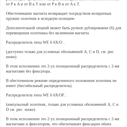
от P к A и от B к T или от P к B и от A к T.
Обесточивание магнита возвращает посредством возвратных
пружин золотник в исходную позицию.
Дополнительной опцией может быть
ручное дублирование
(6) для
перемещения золотника без включения магнита.
Распределитель типа WE 6 6X/O...
(доступно только для условных обозначений A, C и D, см. рис.
ниже).
В этом исполнении это 2-ух позиционный распределитель с 2-мя
магнитами без фиксатора.
В обесточенном режиме определенного положения золотник не
имеет (бистабильный распределитель).
Распределитель типа WE 6 6X/OF...
(импульсный золотник, только для условных обозначений A, C и
D см. рис. ниже).
В этом исполнении это 2-ух позиционный распределитель с 2-мя
магнитами и фиксатором, что обеспечивает фиксацию обоих