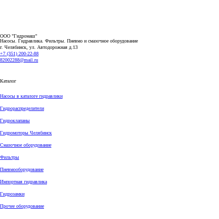
ООО "Гидромаш"
Насосы. Гидравлика. Фильтры.
Пневмо и смазочное оборудование
г. Челябинск, ул. Автодорожная д.13
+7 (351) 200-22-88
82002288@mail.ru
Каталог
Насосы в каталоге гидравлики
Гидрораспределители
Гидроклапаны
Гидромоторы Челябинск
Смазочное оборудование
Фильтры
Пневмооборудование
Импортная гидравлика
Гидрозамки
Прочее оборудование