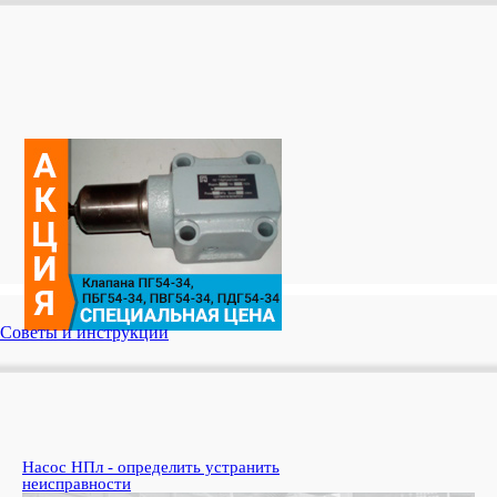
Советы и инструкции
Насос НПл - определить устранить
Ко
неисправности
пе