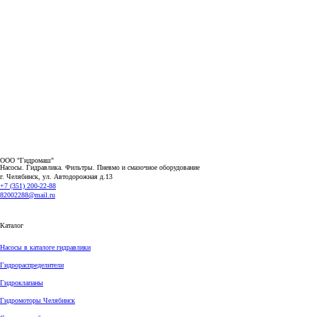
ООО "Гидромаш"
Насосы. Гидравлика. Фильтры.
Пневмо и смазочное оборудование
г. Челябинск, ул. Автодорожная д.13
+7 (351) 200-22-88
82002288@mail.ru
Каталог
Насосы в каталоге гидравлики
Гидрораспределители
Гидроклапаны
Гидромоторы Челябинск
Смазочное оборудование