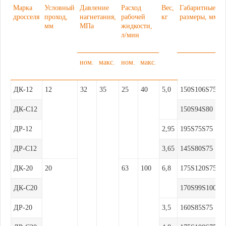
Марка
Условный
Давление
Расход
Вес,
Габаритные
дросселя
проход,
нагнетания,
рабочей
кг
размеры, мм
мм
МПа
жидкости,
л/мин
ном.
макс.
ном.
макс.
ДК-12
12
32
35
25
40
5,0
150Ѕ106Ѕ75
ДК-С12
150Ѕ94Ѕ80
ДР-12
2,95
195Ѕ75Ѕ75
ДР-С12
3,65
145Ѕ80Ѕ75
ДК-20
20
63
100
6,8
175Ѕ120Ѕ75
ДК-С20
170Ѕ99Ѕ100
ДР-20
3,5
160Ѕ85Ѕ75