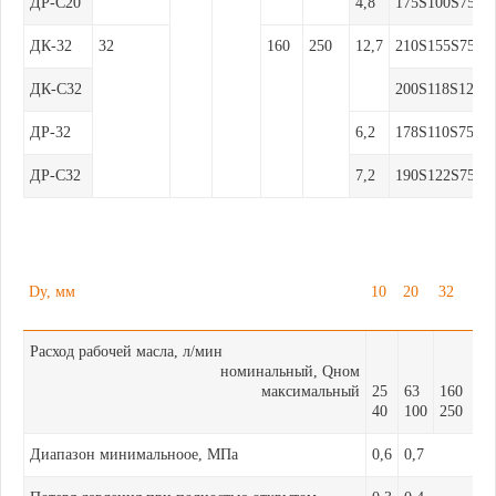
ДР-С20
4,8
175Ѕ100Ѕ75
ДК-32
32
160
250
12,7
210Ѕ155Ѕ75
ДК-С32
200Ѕ118Ѕ122
ДР-32
6,2
178Ѕ110Ѕ75
ДР-С32
7,2
190Ѕ122Ѕ75
Dy, мм
10
20
32
Расход рабочей масла, л/мин
номинальный, Qном
максимальный
25
63
160
40
100
250
Диапазон минимальноое, МПа
0,6
0,7
Потеря давления при полностью открытом
0,3
0,4