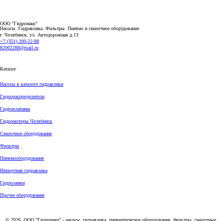
ООО "Гидромаш"
Насосы. Гидравлика. Фильтры.
Пневмо и смазочное оборудование
г. Челябинск, ул. Автодорожная д.13
+7 (351) 200-22-88
82002288@mail.ru
Каталог
Насосы в каталоге гидравлики
Гидрораспределители
Гидроклапаны
Гидромоторы Челябинск
Смазочное оборудование
Фильтры
Пневмооборудование
Импортная гидравлика
Гидрозамки
Прочее оборудование
© 2026, ООО "Гидромаш" - насосы, гидравлика, пневматическое оборудование, фильтры, смазочные