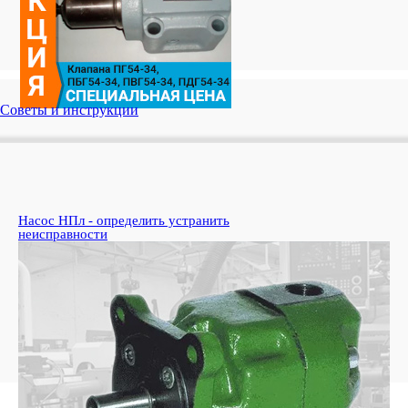
Советы и инструкции
Насос НПл - определить устранить
Ко
неисправности
пе
Узн