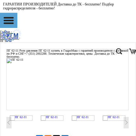
ГАРАНТИИ ПРОИЗВОДИТЕЛЕЙ Доставка до ТК - бесплатно! Подбор
гидрораспределителя - бесплатно!
Главная
-
Каталог
-
Реле давления
-
ПГ 62-11
ПГ 62-11
Реле давления ПГ 62-11 купить в ГидроМаш с гарантией производителя с доставкой
по РФ и СНГ+7 (351) 2002288. Технические характеристики, цены. Доставка до ТК -
бесплатно.