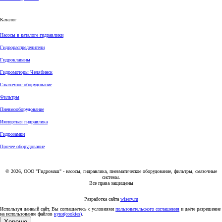
Каталог
Насосы в каталоге гидравлики
Гидрораспределители
Гидроклапаны
Гидромоторы Челябинск
Смазочное оборудование
Фильтры
Пневмооборудование
Импортная гидравлика
Гидрозамки
Прочее оборудование
© 2026, ООО "Гидромаш" - насосы, гидравлика, пневматическое оборудование, фильтры, смазочные
системы.
Все права защищены
Разработка сайта
wiserv.ru
Используя данный сайт, Вы соглашаетесь с условиями
пользовательского соглашения
и даёте разрешение
на использование файлов
куки(cookies)
.
Хорошо