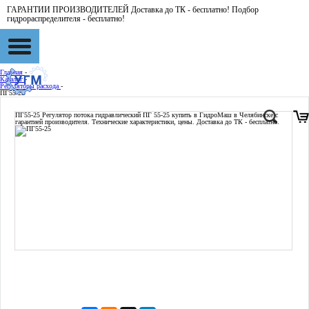
ГАРАНТИИ ПРОИЗВОДИТЕЛЕЙ Доставка до ТК - бесплатно! Подбор
гидрораспределителя - бесплатно!
Главная
-
Каталог
-
Регуляторы расхода
-
ПГ55-25
ПГ55-25
Регулятор потока гидравлический ПГ 55-25 купить в ГидроМаш в Челябинске с
гарантией производителя. Технические характеристики, цены. Доставка до ТК - бесплатно.