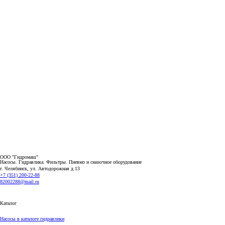
ООО "Гидромаш"
Насосы. Гидравлика. Фильтры.
Пневмо и смазочное оборудование
г. Челябинск, ул. Автодорожная д.13
+7 (351) 200-22-88
82002288@mail.ru
Каталог
Насосы в каталоге гидравлики