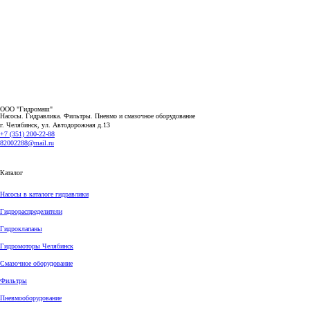
ООО "Гидромаш"
Насосы. Гидравлика. Фильтры.
Пневмо и смазочное оборудование
г. Челябинск, ул. Автодорожная д.13
+7 (351) 200-22-88
82002288@mail.ru
Каталог
Насосы в каталоге гидравлики
Гидрораспределители
Гидроклапаны
Гидромоторы Челябинск
Смазочное оборудование
Фильтры
Пневмооборудование