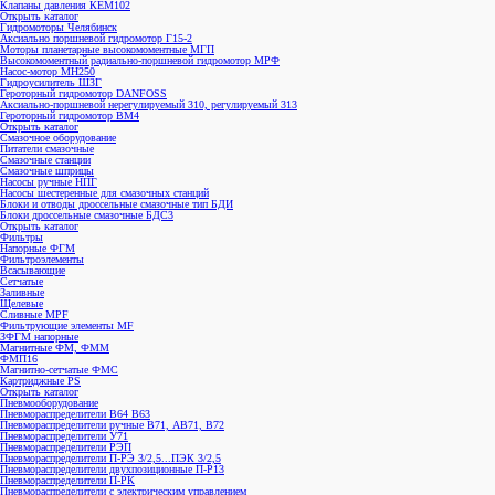
Клапаны давления КЕМ102
Открыть каталог
Гидромоторы Челябинск
Аксиально поршневой гидромотор Г15-2
Моторы планетарные высокомоментные МГП
Высокомоментный радиально-поршневой гидромотор МРФ
Насос-мотор МН250
Гидроусилитель ШЗГ
Героторный гидромотор DANFOSS
Аксиально-поршневой нерегулируемый 310, регулируемый 313
Героторный гидромотор ВМ4
Открыть каталог
Смазочное оборудование
Питатели смазочные
Смазочные станции
Смазочные шприцы
Насосы ручные НПГ
Насосы шестеренные для смазочных станций
Блоки и отводы дроссельные смазочные тип БДИ
Блоки дроссельные смазочные БДС3
Открыть каталог
Фильтры
Напорные ФГМ
Фильтроэлементы
Всасывающие
Сетчатые
Заливные
Щелевые
Сливные MPF
Фильтрующие элементы MF
ЗФГМ напорные
Магнитные ФМ, ФММ
ФМП16
Магнитно-сетчатые ФМС
Картриджные PS
Открыть каталог
Пневмооборудование
Пневмораспределители В64 В63
Пневмораспределители ручные В71, АВ71, В72
Пневмораспределители У71
Пневмораспределители РЭП
Пневмораспределители П-РЭ 3/2,5...ПЭК 3/2,5
Пневмораспределители двухпозиционные П-Р13
Пневмораспределители П-РК
Пневмораспределители с электрическим управлением