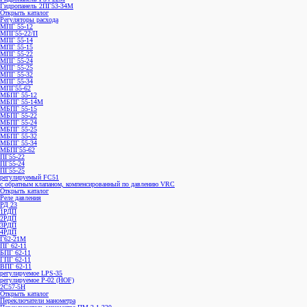
Гидропанель 2ПГ53-34М
Открыть каталог
Регуляторы расхода
МПГ 55-12
МПГ55-22/П
МПГ 55-14
МПГ 55-15
МПГ 55-22
МПГ 55-24
МПГ 55-25
МПГ 55-32
МПГ 55-34
МПГ55-62
МБПГ 55-12
МБПГ 55-14М
МБПГ 55-15
МБПГ 55-22
МБПГ 55-24
МБПГ 55-25
МБПГ 55-32
МБПГ 55-34
МБПГ55-62
ПГ55-22
ПГ55-24
ПГ55-25
регулируемый FC51
с обратным клапаном, компенсированный по давлению VRC
Открыть каталог
Реле давления
РД 23
1РДП
2РДП
3РДП
4РДП
Г62-21М
ПГ 62-11
БПГ 62-11
ГПГ 62-11
ВПГ 62-11
регулируемое LPS-35
регулируемое P-02 (HOF)
2С57-5Н
Открыть каталог
Переключатели манометра