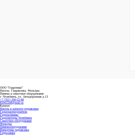
ООО "Гидромаш"
Насосы. Гидравлика. Фильтры.
Пневмо и смазочное оборудование
г. Челябинск, ул. Автодорожная д.13
+7 (351) 200-22-88
82002288@mail.ru
Каталог
Насосы в каталоге гидравлики
Гидрораспределители
Гидроклапаны
Гидромоторы Челябинск
Смазочное оборудование
Фильтры
Пневмооборудование
Импортная гидравлика
Гидрозамки