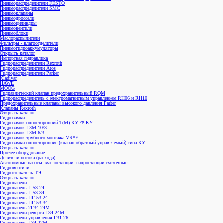
Пневмораспределители FESTO
Пневмораспределители SMC
Пневмоклапаны
Пневмодроссели
Пневмоцилиндры
Пневмовентили
Пневмоблоки
Маслораспылители
Фильтры - влагоотделители
Пневмогидроаккумуляторы
Открыть каталог
Импортная гидравлика
Гидрораспределители Rexroth
Гидрораспределители Atos
Гидрораспределители Parker
Kladivar
HAWE
MOOG
Гидравлический клапан предохранительный RQM
Гидрораспределитель с электромагнитным управлением RH06 и RH10
Предохранительные клапаны высокого давления Parker
Клапаны Rexroth
Открыть каталог
Гидрозамки
Гидрозамок односторонний Т(М) КУ, Ф КУ
Гидрозамок ГЗМ 10/3
Гидрозамок ГЗМ 6/3
Гидрозамок трубного монтажа VR*E
Гидрозамки односторонние (клапан обратный управляемый) типа КУ
Открыть каталог
Прочее оборудование
Делители потока (расхода)
Автономные насосы, маслостанции, гидростанции смазочные
Гидровентили
Гидротолкатель ТЭ
Открыть каталог
Гидропанели
Гидропанель Г 53-24
Гидропанель Г 53-34
Гидропанель ПГ 53-24
Гидропанель ПГ 53-34
Гидропанель 2Г34-24М
Гидропанели реверса Г34-24М
Гидропанели управления Г31-26
Гидропанель Г34-22М