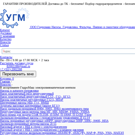
ГАРАНТИИ ПРОИЗВОДИТЕЛЕЙ Доставка до ТК - бесплатно! Подбор гидрораспределителя - бесплат
ООО Гидромаш
Насосы. Гидравлика. Фильтры.
Пневмо и смазочное оборудован
Каталог
Доставка
О компании
Качество
Новости
Статьи
Контакты
Пн - Пт с 9.00 до 17.00 МСК + 2 часа
Рассчитать доставку груза
82002288@mail.ru
+7 (351) 2002288
Перезвонить мне
Корзина: 0
Главная
-
Новости
-
В ассортименте ГидроМаш электропневматические вентили
Насосы в каталоге гидравлики
Насос пластинчатый НПл нерегулируемый
Насос пластинчатый нерегулируемый С12-, Г12-, БГ12-
Насосы пластинчатые регулируемые Г12-5, НПлР
Шестеренные насосы НШ, Г11, НМШ
Агрегаты насосные шестеренные (аналог БГ11)
Насос радиально-поршневой Н400, Н401, Н403 эксцентрикового типа
Нерегулируемые насос-моторы типа МГ, МН, МНАФ, РМНА, УНМА
Насос-помпа для подачи СОЖ П-25М, П-50М, П-100М, П-125М, Гном
Аксиально-поршневые насосы с гидравлическим управлением 2Г15-14
Насосы поршневые регулируемые 50НРР, нерегулируемые 50НР, 50НС, Н40Е, НПА
Аксиально-поршневые моторы-насосы 2Г15
Насосный агрегат с НШ в сборе с электродвигателем
Насосный агрегат с НШ с электродвигателем с клапаном давления
Регулируемые насосы аксиально-поршневые 1НА4М-Ф, 1НАС(Ф), НАР-Ф, РНА, УНА, НАПЭЛ