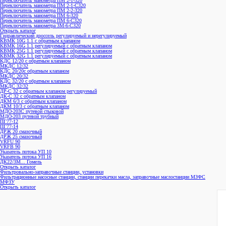
Переключатель манометра ПМ 2-1-320
Переключатель манометра ПМ 2-1-С320
Переключатель манометра ПМ 2-2-320
Переключатель манометра ПМ 6-320
Переключатель манометра ПМ 6-С320
Переключатель манометра 3M-6-C320
Открыть каталог
Гидравлический дроссель регулируемый и нерегулируемый
КВМК 10G 1.1 с обратным клапаном
КВМК 16G 1.1 регулируемый с обратным клапаном
КВМК 25G 1.1 регулируемый с обратным клапаном
КВМК 32G 1.1 регулируемый с обратным клапаном
КДC 12/20 с обратным клапаном
МКДС 12/32
КДC 20/20с обратным клапаном
МКДС 20/32
КДC 32/20 с обратным клапаном
МКДС 32/32
ДР-С 32 с обратным клапаном регулируемый
ДК-С 32 с обратным клапаном
ДКМ 6/3 с обратным клапаном
ДКМ 10/3 с обратным клапаном
МДО-203С путевой стыковой
МДО-203 путевой трубный
ПГ77-12
ПГ77-14
ДРЖ 20 смазочный
ДРЖ 25 смазочный
VRFU 90
VRFВ 90
Указатель потока УП 10
Указатель потока УП 16
ДК22/3М... Гомель
Открыть каталог
Фильтровально-заправочные станции, установки
Фильтрационные насосные станции, станции перекачки масла, заправочные маслостанции МЗФС
МФЗУ
Открыть каталог