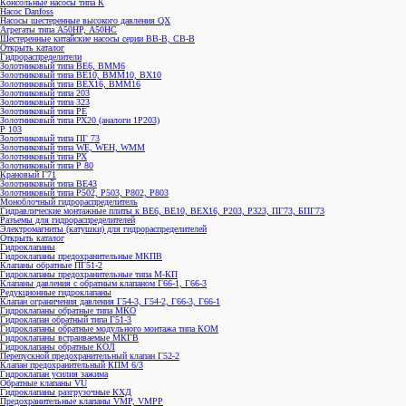
Консольные насосы типа К
Насос Danfoss
Насосы шестеренные высокого давления QX
Агрегаты типа А50НР, А50НС
Шестеренные китайские насосы серии ВВ-В, СВ-В
Открыть каталог
Гидрораспределители
Золотниковый типа ВЕ6, ВММ6
Золотниковый типа BE10, ВММ10, ВХ10
Золотниковый типа ВЕХ16, ВММ16
Золотниковый типа 203
Золотниковый типа 323
Золотниковый типа РЕ
Золотниковый типа РХ20 (аналоги 1Р203)
Р 103
Золотниковый типа ПГ 73
Золотниковый типа WE, WEH, WMM
Золотниковый типа РХ
Золотниковый типа Р 80
Крановый Г71
Золотниковый типа BE43
Золотниковый типа Р502, Р503, Р802, Р803
Моноблочный гидрораспределитель
Гидравлические монтажные плиты к ВЕ6, ВЕ10, ВЕХ16, Р203, Р323, ПГ73, БПГ73
Разъемы для гидрораспределителей
Электромагниты (катушки) для гидрораспределителей
Открыть каталог
Гидроклапаны
Гидроклапаны предохранительные МКПВ
Клапаны обратные ПГ51-2
Гидроклапаны предохранительные типа М-КП
Клапаны давления с обратным клапаном Г66-1, Г66-3
Редукционные гидроклапаны
Клапан ограничения давления Г54-3, Г54-2, Г66-3, Г66-1
Гидроклапаны обратные типа МКО
Гидроклапан обратный типа Г51-3
Гидроклапаны обратные модульного монтажа типа КОМ
Гидроклапаны встраиваемые МКГВ
Гидроклапаны обратные КОЛ
Перепускной предохранительный клапан Г52-2
Клапан предохранительный КПМ 6/3
Гидроклапан усилия зажима
Обратные клапаны VU
Гидроклапаны разгрузочные КХД
Предохранительные клапаны VMP, VMPP