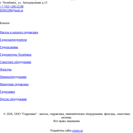
г. Челябинск, ул. Автодорожная д.13
+7 (351) 200-22-88
82002288@mail.ru
Каталог
Насосы в каталоге гидравлики
Гидрораспределители
Гидроклапаны
Гидромоторы Челябинск
Смазочное оборудование
Фильтры
Пневмооборудование
Импортная гидравлика
Гидрозамки
Прочее оборудование
© 2026, ООО "Гидромаш" - насосы, гидравлика, пневматическое оборудование, фильтры, смазочные
системы.
Все права защищены
Разработка сайта
wiserv.ru