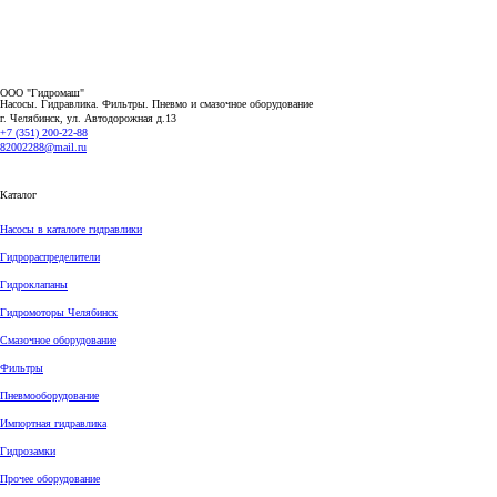
ООО "Гидромаш"
Насосы. Гидравлика. Фильтры.
Пневмо и смазочное оборудование
г. Челябинск, ул. Автодорожная д.13
+7 (351) 200-22-88
82002288@mail.ru
Каталог
Насосы в каталоге гидравлики
Гидрораспределители
Гидроклапаны
Гидромоторы Челябинск
Смазочное оборудование
Фильтры
Пневмооборудование
Импортная гидравлика
Гидрозамки
Прочее оборудование