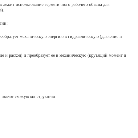
ов лежит использование герметичного рабочего объема для
а).
гии:
реобразует механическую энергию в гидравлическую (давление и
ие и расход) и преобразует ее в механическую (крутящий момент и
сы имеют схожую конструкцию.
ными лопатками, поршнями или шестернями.