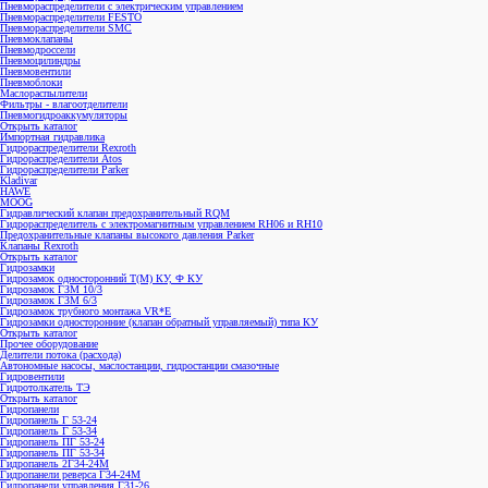
Пневмораспределители FESTO
Пневмораспределители SMC
Пневмоклапаны
Пневмодроссели
Пневмоцилиндры
Пневмовентили
Пневмоблоки
Маслораспылители
Фильтры - влагоотделители
Пневмогидроаккумуляторы
Открыть каталог
Импортная гидравлика
Гидрораспределители Rexroth
Гидрораспределители Atos
Гидрораспределители Parker
Kladivar
HAWE
MOOG
Гидравлический клапан предохранительный RQM
Гидрораспределитель с электромагнитным управлением RH06 и RH10
Предохранительные клапаны высокого давления Parker
Клапаны Rexroth
Открыть каталог
Гидрозамки
Гидрозамок односторонний Т(М) КУ, Ф КУ
Гидрозамок ГЗМ 10/3
Гидрозамок ГЗМ 6/3
Гидрозамок трубного монтажа VR*E
Гидрозамки односторонние (клапан обратный управляемый) типа КУ
Открыть каталог
Прочее оборудование
Делители потока (расхода)
Автономные насосы, маслостанции, гидростанции смазочные
Гидровентили
Гидротолкатель ТЭ
Открыть каталог
Гидропанели
Гидропанель Г 53-24
Гидропанель Г 53-34
Гидропанель ПГ 53-24
Гидропанель ПГ 53-34
Гидропанель 2Г34-24М
Гидропанели реверса Г34-24М
Гидропанели управления Г31-26
Гидропанель Г34-22М