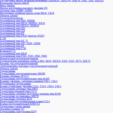
Консольные насосы типа К
Насос Danfoss
Насосы шестеренные высокого давления QX
Агрегаты типа А50НР, А50НС
Шестеренные китайские насосы серии ВВ-В, СВ-В
Открыть каталог
Гидрораспределители
Золотниковый типа ВЕ6, ВММ6
Золотниковый типа BE10, ВММ10, ВХ10
Золотниковый типа ВЕХ16, ВММ16
Золотниковый типа 203
Золотниковый типа 323
Золотниковый типа РЕ
Золотниковый типа РХ20 (аналоги 1Р203)
Р 103
Золотниковый типа ПГ 73
Золотниковый типа WE, WEH, WMM
Золотниковый типа РХ
Золотниковый типа Р 80
Крановый Г71
Золотниковый типа BE43
Золотниковый типа Р502, Р503, Р802, Р803
Моноблочный гидрораспределитель
Гидравлические монтажные плиты к ВЕ6, ВЕ10, ВЕХ16, Р203, Р323, ПГ73, БПГ73
Разъемы для гидрораспределителей
Электромагниты (катушки) для гидрораспределителей
Открыть каталог
Гидроклапаны
Гидроклапаны предохранительные МКПВ
Клапаны обратные ПГ51-2
Гидроклапаны предохранительные типа М-КП
Клапаны давления с обратным клапаном Г66-1, Г66-3
Редукционные гидроклапаны
Клапан ограничения давления Г54-3, Г54-2, Г66-3, Г66-1
Гидроклапаны обратные типа МКО
Гидроклапан обратный типа Г51-3
Гидроклапаны обратные модульного монтажа типа КОМ
Гидроклапаны встраиваемые МКГВ
Гидроклапаны обратные КОЛ
Перепускной предохранительный клапан Г52-2
Клапан предохранительный КПМ 6/3
Гидроклапан усилия зажима
Обратные клапаны VU
Гидроклапаны разгрузочные КХД
Предохранительные клапаны VMP, VMPP