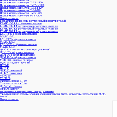
Переключатель манометра ПМ 2-1-320
Переключатель манометра ПМ 2-1-С320
Переключатель манометра ПМ 2-2-320
Переключатель манометра ПМ 6-320
Переключатель манометра ПМ 6-С320
Переключатель манометра 3M-6-C320
Открыть каталог
Гидравлический дроссель регулируемый и нерегулируемый
КВМК 10G 1.1 с обратным клапаном
КВМК 16G 1.1 регулируемый с обратным клапаном
КВМК 25G 1.1 регулируемый с обратным клапаном
КВМК 32G 1.1 регулируемый с обратным клапаном
КДC 12/20 с обратным клапаном
МКДС 12/32
КДC 20/20с обратным клапаном
МКДС 20/32
КДC 32/20 с обратным клапаном
МКДС 32/32
ДР-С 32 с обратным клапаном регулируемый
ДК-С 32 с обратным клапаном
ДКМ 6/3 с обратным клапаном
ДКМ 10/3 с обратным клапаном
МДО-203С путевой стыковой
МДО-203 путевой трубный
ПГ77-12
ПГ77-14
ДРЖ 20 смазочный
ДРЖ 25 смазочный
VRFU 90
VRFВ 90
Указатель потока УП 10
Указатель потока УП 16
ДК22/3М... Гомель
Открыть каталог
Фильтровально-заправочные станции, установки
Фильтрационные насосные станции, станции перекачки масла, заправочные маслостанции МЗФС
МФЗУ
Открыть каталог