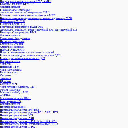
Клапаны давления КЕМ102
Открыть каталог
Гидромоторы Челябинск
Аксиально поршневой гидромотор Г15-2
Моторы планетарные высокомоментные МГП
Высокомоментный радиально-поршневой гидромотор МРФ
Насос-мотор МН250
Гидроусилитель ШЗГ
Героторный гидромотор DANFOSS
Аксиально-поршневой нерегулируемый 310, регулируемый 313
Героторный гидромотор ВМ4
Открыть каталог
Смазочное оборудование
Питатели смазочные
Смазочные станции
Смазочные шприцы
Насосы ручные НПГ
Насосы шестеренные для смазочных станций
Блоки и отводы дроссельные смазочные тип БДИ
Блоки дроссельные смазочные БДС3
Открыть каталог
Фильтры
Напорные ФГМ
Фильтроэлементы
Всасывающие
Сетчатые
Заливные
Щелевые
Сливные MPF
Фильтрующие элементы MF
ЗФГМ напорные
Магнитные ФМ, ФММ
ФМП16
Магнитно-сетчатые ФМС
Картриджные PS
Открыть каталог
Пневмооборудование
Пневмораспределители В64 В63
Пневмораспределители ручные В71, АВ71, В72
Пневмораспределители У71
Пневмораспределители РЭП
Пневмораспределители П-РЭ 3/2,5...ПЭК 3/2,5
Пневмораспределители двухпозиционные П-Р13
Пневмораспределители П-РК
Пневмораспределители с электрическим управлением