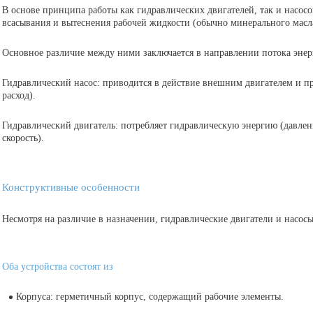
В основе принципа работы как гидравлических двигателей, так и насос
всасывания и вытеснения рабочей жидкости (обычно минерального масл
Основное различие между ними заключается в направлении потока энер
Гидравлический насос
: приводится в действие внешним двигателем и п
расход).
Гидравлический двигатель
: потребляет гидравлическую энергию (давлен
скорость).
Конструктивные особенности
Несмотря на различие в назначении, гидравлические двигатели и насо
Оба устройства состоят из
Корпуса: герметичный корпус, содержащий рабочие элементы.
Рабочие элементы: обычно ротор и статор с радиально расположен