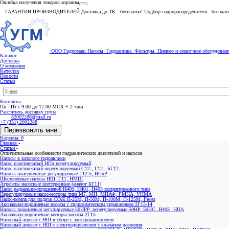
ГАРАНТИИ ПРОИЗВОДИТЕЛЕЙ Доставка до ТК - бесплатно! Подбор гидрораспределителя - бесплат
ООО Гидромаш
Насосы. Гидравлика. Фильтры.
Пневмо и смазочное оборудован
Каталог
Доставка
О компании
Качество
Новости
Статьи
Контакты
Пн - Пт с 9.00 до 17.00 МСК + 2 часа
Рассчитать доставку груза
82002288@mail.ru
+7 (351) 2002288
Перезвонить мне
Корзина: 0
Главная
-
Статьи
-
Отличительные особенности гидравлических двигателей и насосов
Насосы в каталоге гидравлики
Насос пластинчатый НПл нерегулируемый
Насос пластинчатый нерегулируемый С12-, Г12-, БГ12-
Насосы пластинчатые регулируемые Г12-5, НПлР
Шестеренные насосы НШ, Г11, НМШ
Агрегаты насосные шестеренные (аналог БГ11)
Насос радиально-поршневой Н400, Н401, Н403 эксцентрикового типа
Нерегулируемые насос-моторы типа МГ, МН, МНАФ, РМНА, УНМА
Насос-помпа для подачи СОЖ П-25М, П-50М, П-100М, П-125М, Гном
Аксиально-поршневые насосы с гидравлическим управлением 2Г15-14
Насосы поршневые регулируемые 50НРР, нерегулируемые 50НР, 50НС, Н40Е, НПА
Аксиально-поршневые моторы-насосы 2Г15
Насосный агрегат с НШ в сборе с электродвигателем
Насосный агрегат с НШ с электродвигателем с клапаном давления
Регулируемые насосы аксиально-поршневые 1НА4М-Ф, 1НАС(Ф), НАР-Ф, РНА, УНА, НАПЭЛ