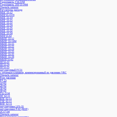
Гидропанель 2ПГ53-34М
Открыть каталог
Регуляторы расхода
МПГ 55-12
МПГ55-22/П
МПГ 55-14
МПГ 55-15
МПГ 55-22
МПГ 55-24
МПГ 55-25
МПГ 55-32
МПГ 55-34
МПГ55-62
МБПГ 55-12
МБПГ 55-14М
МБПГ 55-15
МБПГ 55-22
МБПГ 55-24
МБПГ 55-25
МБПГ 55-32
МБПГ 55-34
МБПГ55-62
ПГ55-22
ПГ55-24
ПГ55-25
регулируемый FC51
с обратным клапаном, компенсированный по давлению VRC
Открыть каталог
Реле давления
РД 23
1РДП
2РДП
3РДП
4РДП
Г62-21М
ПГ 62-11
БПГ 62-11
ГПГ 62-11
ВПГ 62-11
регулируемое LPS-35
регулируемое P-02 (HOF)
2С57-5Н
Открыть каталог
Переключатели манометра