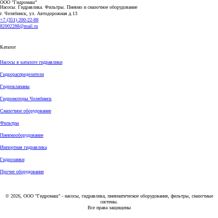
ООО "Гидромаш"
Насосы. Гидравлика. Фильтры.
Пневмо и смазочное оборудование
г. Челябинск, ул. Автодорожная д.13
+7 (351) 200-22-88
82002288@mail.ru
Каталог
Насосы в каталоге гидравлики
Гидрораспределители
Гидроклапаны
Гидромоторы Челябинск
Смазочное оборудование
Фильтры
Пневмооборудование
Импортная гидравлика
Гидрозамки
Прочее оборудование
© 2026, ООО "Гидромаш" - насосы, гидравлика, пневматическое оборудование, фильтры, смазочные
системы.
Все права защищены