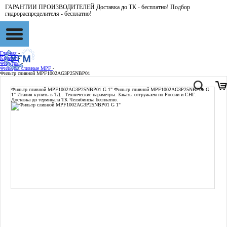
ГАРАНТИИ ПРОИЗВОДИТЕЛЕЙ Доставка до ТК - бесплатно! Подбор
гидрораспределителя - бесплатно!
Главная
-
Каталог
-
Фильтры
-
Фильтры сливные MPF
-
Фильтр сливной MPF1002AG3P25NBP01
Фильтр сливной MPF1002AG3P25NBP01 G 1"
Фильтр сливной MPF1002AG3P25NBP01 G
1" Италия купить в ТД . Технические параметры. Заказы отгружаем по России и СНГ.
Доставка до терминала ТК Челябинска бесплатно.