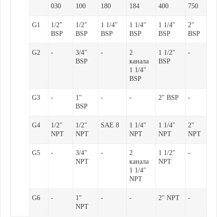
030
100
180
184
400
750
G1
1/2"
1/2"
1 1/4"
1 1/4"
1 1/4"
2"
BSP
BSP
BSP
BSP
BSP
BSP
G2
-
3/4"
-
2
1 1/2"
-
BSP
канала
BSP
1 1/4"
BSP
G3
-
1"
-
-
2" BSP
-
BSP
G4
1/2"
1/2"
SAE 8
1 1/4"
1 1/4"
2"
NPT
NPT
NPT
NPT
NPT
G5
-
3/4"
-
2
1 1/2"
-
NPT
канала
NPT
1 1/4"
NPT
G6
-
1"
-
-
2" NPT
-
NPT