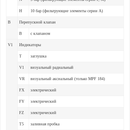
H
10 бар (фильтрующие элементы серии A)
B
Перепускной клапан
B
с клапаном
V1
Индикаторы
T
заглушка
V1
визуальный радиальный
VR
визуальный аксиальный (только MPF 184)
FX
электрический
FY
электрический
FZ
электрический
T5
заливная пробка