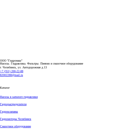
ООО "Гидромаш"
Насосы. Гидравлика. Фильтры.
Пневмо и смазочное оборудование
г. Челябинск, ул. Автодорожная д.13
+7 (351) 200-22-88
82002288@mail.ru
Каталог
Насосы в каталоге гидравлики
Гидрораспределители
Гидроклапаны
Гидромоторы Челябинск
Смазочное оборудование