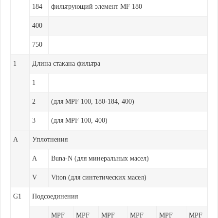
184
фильтрующий элемент MF 180
400
750
1
Длина стакана фильтра
1
2
(для MPF 100, 180-184, 400)
3
(для MPF 100, 400)
A
Уплотнения
A
Buna-N (для минеральных масел)
V
Viton (для синтетических масел)
G1
Подсоединения
MPF
MPF
MPF
MPF
MPF
MPF