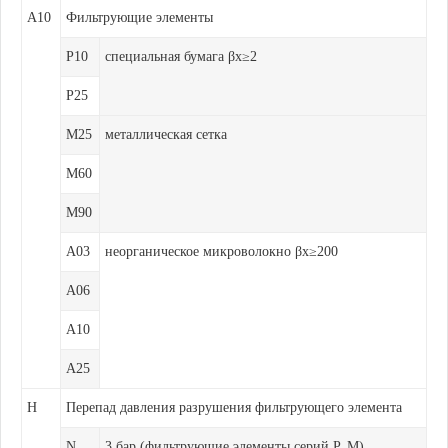
A10
Фильтрующие элементы
P10
специальная бумага βх≥2
P25
M25
металлическая сетка
M60
M90
A03
неорганическое микроволокно βх≥200
A06
A10
A25
H
Перепад давления разрушения фильтрующего элемента
N
3 бар (фильтрующие элементы серий P, M)