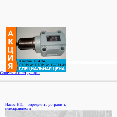
Советы и инструкции
Насос НПл - определить устранить
Ко
неисправности
пе
Узн