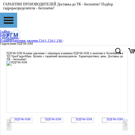
ГАРАНТИИ ПРОИЗВОДИТЕЛЕЙ Доставка до ТК - бесплатно! Подбор
гидрораспределителя - бесплатно!
Главная
-
Каталог
-
Гидроклапаны
-
Клапан ограничения давления Г54-3, Г54-2, Г66
-
Гидроклапан ПДГ66-35М
ПДГ66-35М
Клапан давления с обратным клапаном ПДГ66-35М в наличии в Челябинске в
ТД УралГидроМаш. Купить с гарантией производителя. Характеристики, цена. Доставка до
ТК - бесплатно!