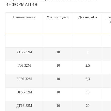
ИНФОРМАЦИЯ
Наименование
Усл. проходмм.
Давл-е, мПа
Ра
АГ66-32М
10
1
Г66-32М
10
2,5
БГ66-32М
10
6,3
ВГ66-32М
10
10
ДГ66-32М
10
20