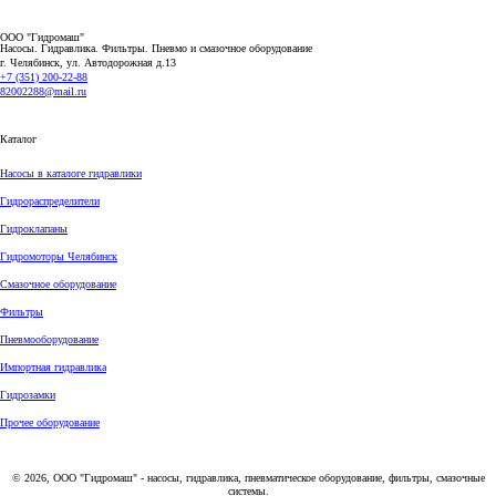
ООО "Гидромаш"
Насосы. Гидравлика. Фильтры.
Пневмо и смазочное оборудование
г. Челябинск, ул. Автодорожная д.13
+7 (351) 200-22-88
82002288@mail.ru
Каталог
Насосы в каталоге гидравлики
Гидрораспределители
Гидроклапаны
Гидромоторы Челябинск
Смазочное оборудование
Фильтры
Пневмооборудование
Импортная гидравлика
Гидрозамки
Прочее оборудование
© 2026, ООО "Гидромаш" - насосы, гидравлика, пневматическое оборудование, фильтры, смазочные
системы.