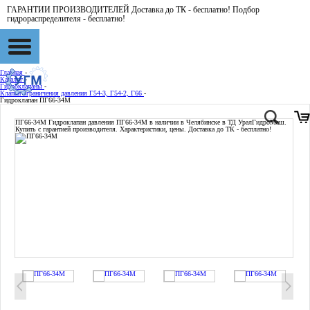
ГАРАНТИИ ПРОИЗВОДИТЕЛЕЙ Доставка до ТК - бесплатно! Подбор
гидрораспределителя - бесплатно!
Главная
-
Каталог
-
Гидроклапаны
-
Клапан ограничения давления Г54-3, Г54-2, Г66
-
Гидроклапан ПГ66-34М
ПГ66-34М
Гидроклапан давления ПГ66-34М в наличии в Челябинске в ТД УралГидроМаш.
Купить с гарантией производителя. Характеристики, цены. Доставка до ТК - бесплатно!