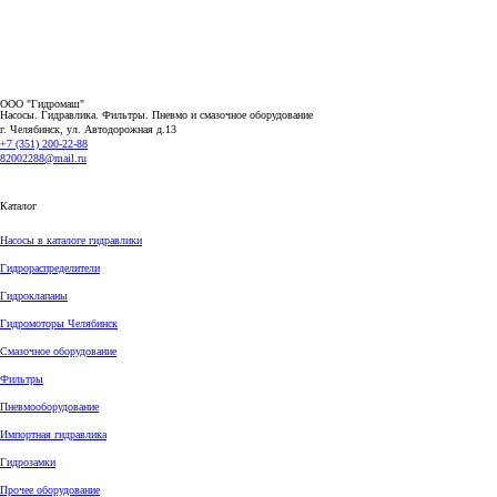
ООО "Гидромаш"
Насосы. Гидравлика. Фильтры.
Пневмо и смазочное оборудование
г. Челябинск, ул. Автодорожная д.13
+7 (351) 200-22-88
82002288@mail.ru
Каталог
Насосы в каталоге гидравлики
Гидрораспределители
Гидроклапаны
Гидромоторы Челябинск
Смазочное оборудование
Фильтры
Пневмооборудование
Импортная гидравлика
Гидрозамки
Прочее оборудование