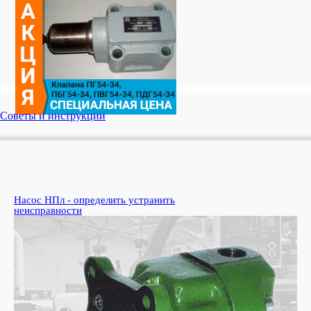
Советы и инструкции
Насос НПл - определить устранить
Ко
неисправности
пе
Узн