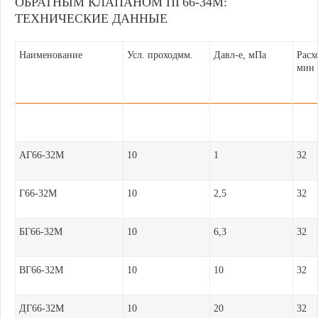
ОБРАТНЫМ КЛАПАНОМ ПГ66-34М:
ТЕХНИЧЕСКИЕ ДАННЫЕ
Наименование
Усл. проходмм.
Давл-е, мПа
Расх
мин
АГ66-32М
10
1
32
Г66-32М
10
2,5
32
БГ66-32М
10
6,3
32
ВГ66-32М
10
10
32
ДГ66-32М
10
20
32