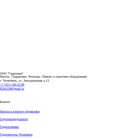
ООО "Гидромаш"
Насосы. Гидравлика. Фильтры.
Пневмо и смазочное оборудование
г. Челябинск, ул. Автодорожная д.13
+7 (351) 200-22-88
82002288@mail.ru
Каталог
Насосы в каталоге гидравлики
Гидрораспределители
Гидроклапаны
Гидромоторы Челябинск