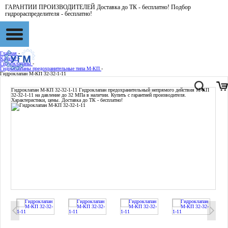
ГАРАНТИИ ПРОИЗВОДИТЕЛЕЙ Доставка до ТК - бесплатно! Подбор
гидрораспределителя - бесплатно!
Главная
-
Каталог
-
Гидроклапаны
-
Гидроклапаны предохранительные типа М-КП
-
Гидроклапан М-КП 32-32-1-11
Гидроклапан М-КП 32-32-1-11
Гидроклапан предохранительный непрямого действия М-КП
32-32-1-11 на давление до 32 МПа в наличии. Купить с гарантией производителя.
Характеристики, цены. Доставка до ТК - бесплатно!