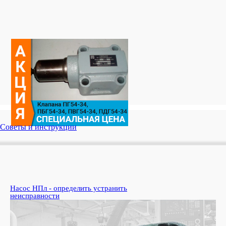
Советы и инструкции
Насос НПл - определить устранить
Ко
неисправности
пе
Узн