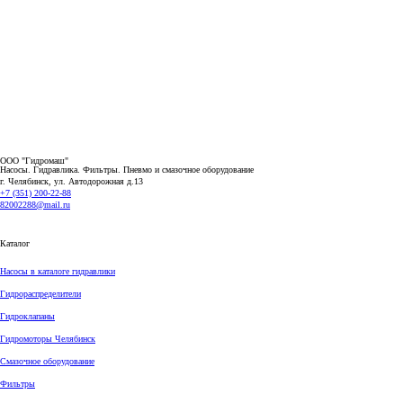
ООО "Гидромаш"
Насосы. Гидравлика. Фильтры.
Пневмо и смазочное оборудование
г. Челябинск, ул. Автодорожная д.13
+7 (351) 200-22-88
82002288@mail.ru
Каталог
Насосы в каталоге гидравлики
Гидрораспределители
Гидроклапаны
Гидромоторы Челябинск
Смазочное оборудование
Фильтры