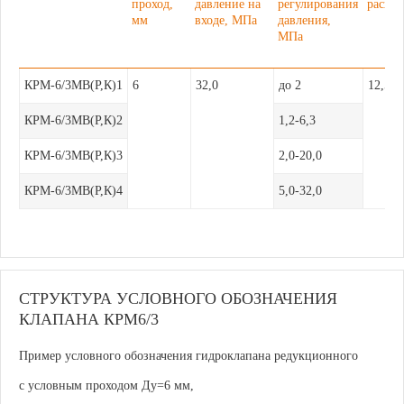
проход,
давление на
регулирования
расход
мм
входе, МПа
давления,
МПа
КРМ-6/3МВ(Р,К)1
6
32,0
до 2
12,5
КРМ-6/3МВ(Р,К)2
1,2-6,3
КРМ-6/3МВ(Р,К)3
2,0-20,0
КРМ-6/3МВ(Р,К)4
5,0-32,0
СТРУКТУРА УСЛОВНОГО ОБОЗНАЧЕНИЯ
КЛАПАНА КРМ6/3
Пример условного обозначения гидроклапана редукционного
с условным проходом Ду=6 мм,