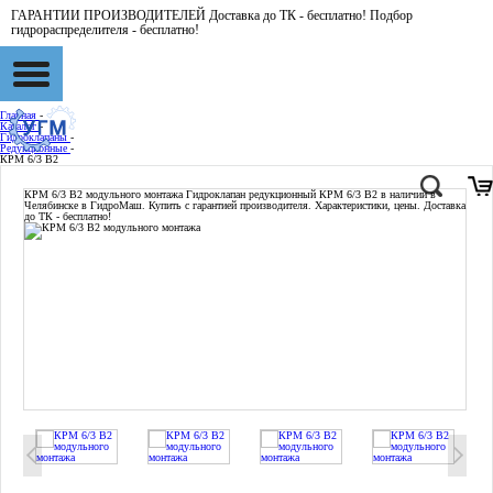
ГАРАНТИИ ПРОИЗВОДИТЕЛЕЙ Доставка до ТК - бесплатно! Подбор
гидрораспределителя - бесплатно!
Главная
-
Каталог
-
Гидроклапаны
-
Редукционные
-
КРМ 6/3 В2
КРМ 6/3 В2 модульного монтажа
Гидроклапан редукционный КРМ 6/3 В2 в наличии в
Челябинске в ГидроМаш. Купить с гарантией производителя. Характеристики, цены. Доставка
до ТК - бесплатно!