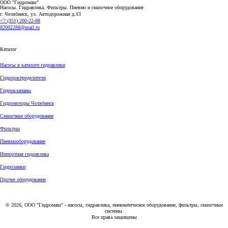
ООО "Гидромаш"
Насосы. Гидравлика. Фильтры.
Пневмо и смазочное оборудование
г. Челябинск, ул. Автодорожная д.13
+7 (351) 200-22-88
82002288@mail.ru
Каталог
Насосы в каталоге гидравлики
Гидрораспределители
Гидроклапаны
Гидромоторы Челябинск
Смазочное оборудование
Фильтры
Пневмооборудование
Импортная гидравлика
Гидрозамки
Прочее оборудование
© 2026, ООО "Гидромаш" - насосы, гидравлика, пневматическое оборудование, фильтры, смазочные
системы.
Все права защищены