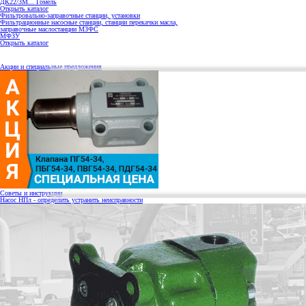
ДК22/3М... Гомель
Открыть каталог
Фильтровально-заправочные станции, установки
Фильтрационные насосные станции, станции перекачки масла,
заправочные маслостанции МЗФС
МФЗУ
Открыть каталог
Акции и специальные предложения
Советы и инструкции
Насос НПл - определить устранить неисправности