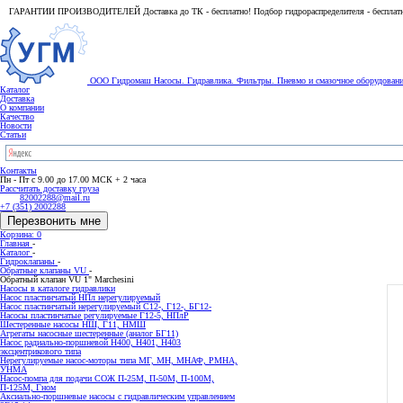
ГАРАНТИИ ПРОИЗВОДИТЕЛЕЙ Доставка до ТК - бесплатно! Подбор гидрораспределителя - бесплат
ООО Гидромаш
Насосы. Гидравлика. Фильтры.
Пневмо и смазочное оборудован
Каталог
Доставка
О компании
Качество
Новости
Статьи
Контакты
Пн - Пт с 9.00 до 17.00 МСК + 2 часа
Рассчитать доставку груза
82002288@mail.ru
+7 (351) 2002288
Перезвонить мне
Корзина: 0
Главная
-
Каталог
-
Гидроклапаны
-
Обратные клапаны VU
-
Обратный клапан VU 1" Marchesini
Насосы в каталоге гидравлики
Насос пластинчатый НПл нерегулируемый
Насос пластинчатый нерегулируемый С12-, Г12-, БГ12-
Насосы пластинчатые регулируемые Г12-5, НПлР
Шестеренные насосы НШ, Г11, НМШ
Агрегаты насосные шестеренные (аналог БГ11)
Насос радиально-поршневой Н400, Н401, Н403
эксцентрикового типа
Нерегулируемые насос-моторы типа МГ, МН, МНАФ, РМНА,
УНМА
Насос-помпа для подачи СОЖ П-25М, П-50М, П-100М,
П-125М, Гном
Аксиально-поршневые насосы с гидравлическим управлением