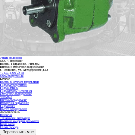
Узнать подробнее
ООО "Гидромаш"
Насосы. Гидравлика. Фильтры.
Пневмо и смазочное оборудование
г. Челябинск, ул. Автодорожная д.13
+7 (351) 200-22-88
82002288@mail.ru
Каталог
Насосы в каталоге гидравлики
Гидрораспределители
Гидроклапаны
Гидромоторы Челябинск
Смазочное оборудование
Фильтры
Пневмооборудование
Импортная гидравлика
Гидрозамки
Прочее оборудование
Дополнительно
Вакансии
Техническая литература
Политика конфиденциальности
Карта сайта
Схема проезда
Перезвонить мне