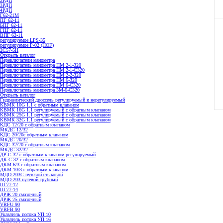
2РДП
3РДП
4РДП
Г62-21М
ПГ 62-11
БПГ 62-11
ГПГ 62-11
ВПГ 62-11
регулируемое LPS-35
регулируемое P-02 (HOF)
2С57-5Н
Открыть каталог
Переключатели манометра
Переключатель манометра ПМ 2-1-320
Переключатель манометра ПМ 2-1-С320
Переключатель манометра ПМ 2-2-320
Переключатель манометра ПМ 6-320
Переключатель манометра ПМ 6-С320
Переключатель манометра 3M-6-C320
Открыть каталог
Гидравлический дроссель регулируемый и нерегулируемый
КВМК 10G 1.1 с обратным клапаном
КВМК 16G 1.1 регулируемый с обратным клапаном
КВМК 25G 1.1 регулируемый с обратным клапаном
КВМК 32G 1.1 регулируемый с обратным клапаном
КДC 12/20 с обратным клапаном
МКДС 12/32
КДC 20/20с обратным клапаном
МКДС 20/32
КДC 32/20 с обратным клапаном
МКДС 32/32
ДР-С 32 с обратным клапаном регулируемый
ДК-С 32 с обратным клапаном
ДКМ 6/3 с обратным клапаном
ДКМ 10/3 с обратным клапаном
МДО-203С путевой стыковой
МДО-203 путевой трубный
ПГ77-12
ПГ77-14
ДРЖ 20 смазочный
ДРЖ 25 смазочный
VRFU 90
VRFВ 90
Указатель потока УП 10
Указатель потока УП 16