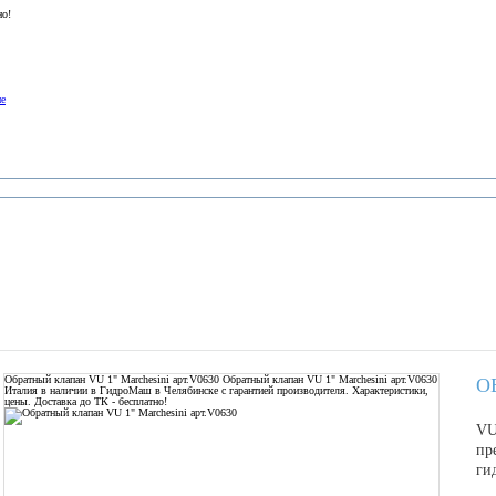
но!
ие
Обратный клапан VU 1" Marchesini арт.V0630
Обратный клапан VU 1" Marchesini арт.V0630
О
Италия в наличии в ГидроМаш в Челябинске с гарантией производителя. Характеристики,
цены. Доставка до ТК - бесплатно!
VU
пр
ги