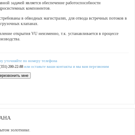
авной задачей является
обеспечение работоспособности
дросистемных компонентов.
стребованы
в обводных магистралях, для отвода встречных потоков в
згрузочных клапанах.
вление открытия VU неизменно, т.к. устанавливается в процессе
оизводства.
ну уточняйте по номеру телефона
или оставьте ваши контакты и мы вам перезвоним
(351) 200-22-88
ерезвонить мне
ПАНА
рытом золотнике.