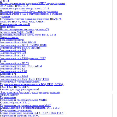
2Г15-14
Насосы поршневые регулируемые 50НРР, нерегулируемые
50НР, 50НС, Н40Е, НПА
Аксиально-поршневые моторы-насосы 2Г15
Насосный агрегат с НШ в сборе с электродвигателем
Насосный агрегат с НШ с электродвигателем с клапаном
давления
Регулируемые насосы аксиально-поршневые 1НА4М-Ф,
1НАС(Ф), НАР-Ф, РНА, УНА, НАПЭЛ
Консольные насосы типа К
Насос Danfoss
Насосы шестеренные высокого давления QX
Агрегаты типа А50НР, А50НС
Шестеренные китайские насосы серии ВВ-В, СВ-В
Открыть каталог
Гидрораспределители
Золотниковый типа ВЕ6, ВММ6
Золотниковый типа BE10, ВММ10, ВХ10
Золотниковый типа ВЕХ16, ВММ16
Золотниковый типа 203
Золотниковый типа 323
Золотниковый типа РЕ
Золотниковый типа РХ20 (аналоги 1Р203)
Р 103
Золотниковый типа ПГ 73
Золотниковый типа WE, WEH, WMM
Золотниковый типа РХ
Золотниковый типа Р 80
Крановый Г71
Золотниковый типа BE43
Золотниковый типа Р502, Р503, Р802, Р803
Моноблочный гидрораспределитель
Гидравлические монтажные плиты к ВЕ6, ВЕ10, ВЕХ16,
Р203, Р323, ПГ73, БПГ73
Разъемы для гидрораспределителей
Электромагниты (катушки) для гидрораспределителей
Открыть каталог
Гидроклапаны
Гидроклапаны предохранительные МКПВ
Клапаны обратные ПГ51-2
Гидроклапаны предохранительные типа М-КП
Клапаны давления с обратным клапаном Г66-1, Г66-3
Редукционные гидроклапаны
Клапан ограничения давления Г54-3, Г54-2, Г66-3, Г66-1
Гидроклапаны обратные типа МКО