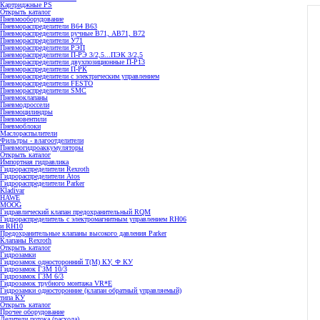
Картриджные PS
Открыть каталог
Пневмооборудование
Пневмораспределители В64 В63
Пневмораспределители ручные В71, АВ71, В72
Пневмораспределители У71
Пневмораспределители РЭП
Пневмораспределители П-РЭ 3/2,5...ПЭК 3/2,5
Пневмораспределители двухпозиционные П-Р13
Пневмораспределители П-РК
Пневмораспределители с электрическим управлением
Пневмораспределители FESTO
Пневмораспределители SMC
Пневмоклапаны
Пневмодроссели
Пневмоцилиндры
Пневмовентили
Пневмоблоки
Маслораспылители
Фильтры - влагоотделители
Пневмогидроаккумуляторы
Открыть каталог
Импортная гидравлика
Гидрораспределители Rexroth
Гидрораспределители Atos
Гидрораспределители Parker
Kladivar
HAWE
MOOG
Гидравлический клапан предохранительный RQM
Гидрораспределитель с электромагнитным управлением RH06
и RH10
Предохранительные клапаны высокого давления Parker
Клапаны Rexroth
Открыть каталог
Гидрозамки
Гидрозамок односторонний Т(М) КУ, Ф КУ
Гидрозамок ГЗМ 10/3
Гидрозамок ГЗМ 6/3
Гидрозамок трубного монтажа VR*E
Гидрозамки односторонние (клапан обратный управляемый)
типа КУ
Открыть каталог
Прочее оборудование
Делители потока (расхода)