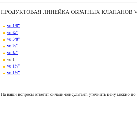
ПРОДУКТОВАЯ ЛИНЕЙКА ОБРАТНЫХ КЛАПАНОВ V
vu 1/8"
vu ¼"
vu 3/8"
vu ½"
vu ¾"
vu 1"
vu 1¼"
vu 1½"
На ваши вопросы ответит онлайн-консультант, уточнить цену можно по т