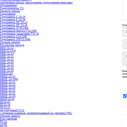
Автономные насосы, маслостанции, гидростанции смазочные
Гидровентили
Гидротолкатель ТЭ
Открыть каталог
Гидропанели
Гидропанель Г 53-24
Гидропанель Г 53-34
Гидропанель ПГ 53-24
Гидропанель ПГ 53-34
Ост
Гидропанель 2Г34-24М
Гидропанели реверса Г34-24М
Гидропанели управления Г31-26
Гидропанель Г34-22М
Гидропанель 2ПГ53-34М
Открыть каталог
Регуляторы расхода
МПГ 55-12
МПГ55-22/П
МПГ 55-14
МПГ 55-15
МПГ 55-22
МПГ 55-24
МПГ 55-25
МПГ 55-32
МПГ 55-34
Пож
МПГ55-62
что
МБПГ 55-12
связ
МБПГ 55-14М
МБПГ 55-15
МБПГ 55-22
МБПГ 55-24
МБПГ 55-25
МБПГ 55-32
МБПГ 55-34
МБПГ55-62
ПГ55-22
ПГ55-24
ПГ55-25
регулируемый FC51
с обратным клапаном, компенсированный по давлению VRC
Открыть каталог
Реле давления
РД 23
1РДП