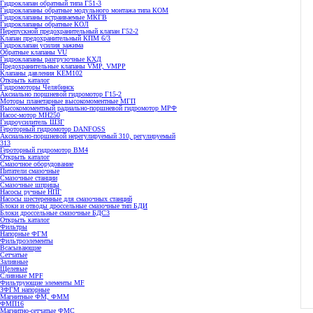
Гидроклапан обратный типа Г51-3
Гидроклапаны обратные модульного монтажа типа КОМ
Гидроклапаны встраиваемые МКГВ
Гидроклапаны обратные КОЛ
Перепускной предохранительный клапан Г52-2
Клапан предохранительный КПМ 6/3
Гидроклапан усилия зажима
Обратные клапаны VU
Гидроклапаны разгрузочные КХД
Предохранительные клапаны VMP, VMPP
Клапаны давления КЕМ102
Открыть каталог
Гидромоторы Челябинск
Аксиально поршневой гидромотор Г15-2
Моторы планетарные высокомоментные МГП
Высокомоментный радиально-поршневой гидромотор МРФ
Насос-мотор МН250
Гидроусилитель ШЗГ
Героторный гидромотор DANFOSS
Аксиально-поршневой нерегулируемый 310, регулируемый
313
Героторный гидромотор ВМ4
Открыть каталог
Смазочное оборудование
Питатели смазочные
Смазочные станции
Смазочные шприцы
Насосы ручные НПГ
Насосы шестеренные для смазочных станций
Блоки и отводы дроссельные смазочные тип БДИ
Блоки дроссельные смазочные БДС3
Открыть каталог
Фильтры
Напорные ФГМ
Фильтроэлементы
Всасывающие
Сетчатые
Заливные
Щелевые
Сливные MPF
Фильтрующие элементы MF
ЗФГМ напорные
Магнитные ФМ, ФММ
ФМП16
Магнитно-сетчатые ФМС