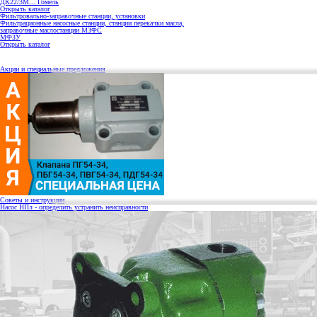
ДК22/3М... Гомель
Открыть каталог
Фильтровально-заправочные станции, установки
Фильтрационные насосные станции, станции перекачки масла,
заправочные маслостанции МЗФС
МФЗУ
Открыть каталог
Акции и специальные предложения
Советы и инструкции
Насос НПл - определить устранить неисправности