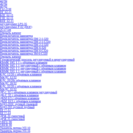
2РДП
3РДП
4РДП
Г62-21М
ПГ 62-11
БПГ 62-11
ГПГ 62-11
ВПГ 62-11
регулируемое LPS-35
регулируемое P-02 (HOF)
2С57-5Н
Открыть каталог
Переключатели манометра
Переключатель манометра ПМ 2-1-320
Переключатель манометра ПМ 2-1-С320
Переключатель манометра ПМ 2-2-320
Переключатель манометра ПМ 6-320
Переключатель манометра ПМ 6-С320
Переключатель манометра 3M-6-C320
Открыть каталог
Гидравлический дроссель регулируемый и нерегулируемый
КВМК 10G 1.1 с обратным клапаном
КВМК 16G 1.1 регулируемый с обратным клапаном
КВМК 25G 1.1 регулируемый с обратным клапаном
КВМК 32G 1.1 регулируемый с обратным клапаном
КДC 12/20 с обратным клапаном
МКДС 12/32
КДC 20/20с обратным клапаном
МКДС 20/32
КДC 32/20 с обратным клапаном
МКДС 32/32
ДР-С 32 с обратным клапаном регулируемый
ДК-С 32 с обратным клапаном
ДКМ 6/3 с обратным клапаном
ДКМ 10/3 с обратным клапаном
МДО-203С путевой стыковой
МДО-203 путевой трубный
ПГ77-12
ПГ77-14
ДРЖ 20 смазочный
ДРЖ 25 смазочный
VRFU 90
VRFВ 90
Указатель потока УП 10
Указатель потока УП 16