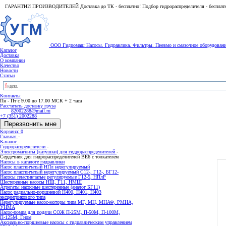
ГАРАНТИИ ПРОИЗВОДИТЕЛЕЙ Доставка до ТК - бесплатно! Подбор гидрораспределителя - бесплат
ООО Гидромаш
Насосы. Гидравлика. Фильтры.
Пневмо и смазочное оборудован
Каталог
Доставка
О компании
Качество
Новости
Статьи
Контакты
Пн - Пт с 9.00 до 17.00 МСК + 2 часа
Рассчитать доставку груза
82002288@mail.ru
+7 (351) 2002288
Перезвонить мне
Корзина: 0
Главная
-
Каталог
-
Гидрораспределители
-
Электромагниты (катушки) для гидрораспределителей
-
Сердечник для гидрораспределителей ВЕ6 с толкателем
Насосы в каталоге гидравлики
Насос пластинчатый НПл нерегулируемый
Насос пластинчатый нерегулируемый С12-, Г12-, БГ12-
Насосы пластинчатые регулируемые Г12-5, НПлР
Шестеренные насосы НШ, Г11, НМШ
Агрегаты насосные шестеренные (аналог БГ11)
Насос радиально-поршневой Н400, Н401, Н403
эксцентрикового типа
Нерегулируемые насос-моторы типа МГ, МН, МНАФ, РМНА,
УНМА
Насос-помпа для подачи СОЖ П-25М, П-50М, П-100М,
П-125М, Гном
Аксиально-поршневые насосы с гидравлическим управлением