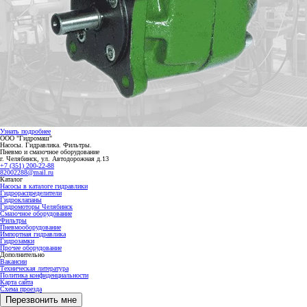
Узнать подробнее
ООО "Гидромаш"
Насосы. Гидравлика. Фильтры.
Пневмо и смазочное оборудование
г. Челябинск, ул. Автодорожная д.13
+7 (351) 200-22-88
82002288@mail.ru
Каталог
Насосы в каталоге гидравлики
Гидрораспределители
Гидроклапаны
Гидромоторы Челябинск
Смазочное оборудование
Фильтры
Пневмооборудование
Импортная гидравлика
Гидрозамки
Прочее оборудование
Дополнительно
Вакансии
Техническая литература
Политика конфиденциальности
Карта сайта
Схема проезда
Перезвонить мне