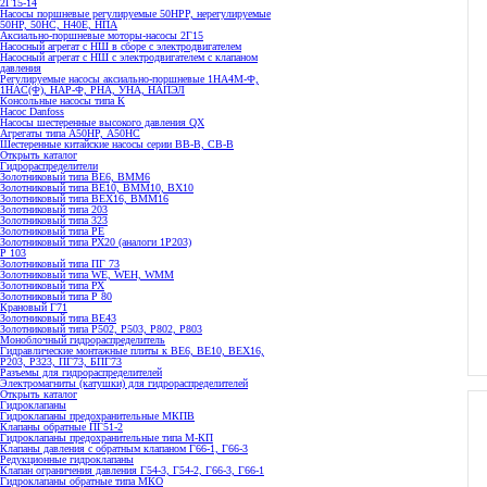
2Г15-14
Насосы поршневые регулируемые 50НРР, нерегулируемые
50НР, 50НС, Н40Е, НПА
Аксиально-поршневые моторы-насосы 2Г15
Насосный агрегат с НШ в сборе с электродвигателем
Насосный агрегат с НШ с электродвигателем с клапаном
давления
Регулируемые насосы аксиально-поршневые 1НА4М-Ф,
1НАС(Ф), НАР-Ф, РНА, УНА, НАПЭЛ
Консольные насосы типа К
Насос Danfoss
Насосы шестеренные высокого давления QX
Агрегаты типа А50НР, А50НС
Шестеренные китайские насосы серии ВВ-В, СВ-В
Открыть каталог
Гидрораспределители
Золотниковый типа ВЕ6, ВММ6
Золотниковый типа BE10, ВММ10, ВХ10
Золотниковый типа ВЕХ16, ВММ16
Золотниковый типа 203
Золотниковый типа 323
Золотниковый типа РЕ
Золотниковый типа РХ20 (аналоги 1Р203)
Р 103
Золотниковый типа ПГ 73
Золотниковый типа WE, WEH, WMM
Золотниковый типа РХ
Золотниковый типа Р 80
Крановый Г71
Золотниковый типа BE43
Золотниковый типа Р502, Р503, Р802, Р803
Моноблочный гидрораспределитель
Гидравлические монтажные плиты к ВЕ6, ВЕ10, ВЕХ16,
Р203, Р323, ПГ73, БПГ73
Разъемы для гидрораспределителей
Электромагниты (катушки) для гидрораспределителей
Открыть каталог
Гидроклапаны
Гидроклапаны предохранительные МКПВ
Клапаны обратные ПГ51-2
Гидроклапаны предохранительные типа М-КП
Клапаны давления с обратным клапаном Г66-1, Г66-3
Редукционные гидроклапаны
Клапан ограничения давления Г54-3, Г54-2, Г66-3, Г66-1
Гидроклапаны обратные типа МКО