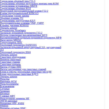
Гидроклапан обратный типа Г51-3
Гидроклапаны обратные модульного монтажа типа КОМ
Гидроклапаны встраиваемые МКГВ
Гидроклапаны обратные КОЛ
Перепускной предохранительный клапан Г52-2
Клапан предохранительный КПМ 6/3
Гидроклапан усилия зажима
Обратные клапаны VU
Гидроклапаны разгрузочные КХД
Предохранительные клапаны VMP, VMPP
Клапаны давления КЕМ102
Открыть каталог
Гидромоторы Челябинск
Аксиально поршневой гидромотор Г15-2
Моторы планетарные высокомоментные МГП
Высокомоментный радиально-поршневой гидромотор МРФ
Насос-мотор МН250
Гидроусилитель ШЗГ
Героторный гидромотор DANFOSS
Аксиально-поршневой нерегулируемый 310, регулируемый
313
Героторный гидромотор ВМ4
Открыть каталог
Смазочное оборудование
Питатели смазочные
Смазочные станции
Смазочные шприцы
Насосы ручные НПГ
Насосы шестеренные для смазочных станций
Блоки и отводы дроссельные смазочные тип БДИ
Блоки дроссельные смазочные БДС3
Открыть каталог
Фильтры
Напорные ФГМ
Фильтроэлементы
Всасывающие
Сетчатые
Заливные
Щелевые
Сливные MPF
Фильтрующие элементы MF
ЗФГМ напорные
Магнитные ФМ, ФММ
ФМП16
Магнитно-сетчатые ФМС