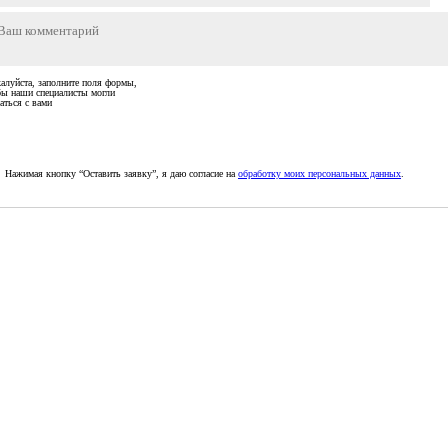
алуйста, заполните поля формы,
бы наши специалисты могли
аться с вами
Нажимая кнопку “Оставить заявку”, я даю согласие на
обработку моих персональных данных
.