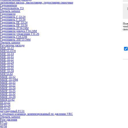
Автономные насосы, маслостанции, гидростанции смазочные
Гидровентили
Гидротолкатель ТЭ
Открыть каталог
Гидропанели
Гидропанель Г 53-24
Гидропанель Г 53-34
Гидропанель ПГ 53-24
Пож
Гидропанель ПГ 53-34
что
Гидропанель 2Г34-24М
связ
Гидропанели реверса Г34-24М
Гидропанели управления Г31-26
Гидропанель Г34-22М
Гидропанель 2ПГ53-34М
Открыть каталог
Регуляторы расхода
МПГ 55-12
МПГ55-22/П
МПГ 55-14
МПГ 55-15
МПГ 55-22
МПГ 55-24
МПГ 55-25
МПГ 55-32
МПГ 55-34
МПГ55-62
МБПГ 55-12
МБПГ 55-14М
МБПГ 55-15
МБПГ 55-22
МБПГ 55-24
МБПГ 55-25
МБПГ 55-32
МБПГ 55-34
МБПГ55-62
ПГ55-22
ПГ55-24
ПГ55-25
регулируемый FC51
с обратным клапаном, компенсированный по давлению VRC
Открыть каталог
Реле давления
РД 23
1РДП