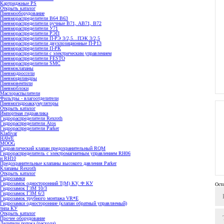
Картриджные PS
Открыть каталог
Пневмооборудование
Пневмораспределители В64 В63
Пневмораспределители ручные В71, АВ71, В72
Пневмораспределители У71
Пневмораспределители РЭП
Пневмораспределители П-РЭ 3/2,5...ПЭК 3/2,5
Пневмораспределители двухпозиционные П-Р13
Пневмораспределители П-РК
Пневмораспределители с электрическим управлением
Пневмораспределители FESTO
Пневмораспределители SMC
Пневмоклапаны
Пневмодроссели
Пневмоцилиндры
Пневмовентили
Пневмоблоки
Маслораспылители
Фильтры - влагоотделители
Пневмогидроаккумуляторы
Открыть каталог
Импортная гидравлика
Гидрораспределители Rexroth
Гидрораспределители Atos
Гидрораспределители Parker
Kladivar
HAWE
MOOG
Гидравлический клапан предохранительный RQM
Гидрораспределитель с электромагнитным управлением RH06
и RH10
Предохранительные клапаны высокого давления Parker
Клапаны Rexroth
Открыть каталог
Гидрозамки
Гидрозамок односторонний Т(М) КУ, Ф КУ
Ост
Гидрозамок ГЗМ 10/3
Гидрозамок ГЗМ 6/3
Гидрозамок трубного монтажа VR*E
Гидрозамки односторонние (клапан обратный управляемый)
типа КУ
Открыть каталог
Прочее оборудование
Делители потока (расхода)