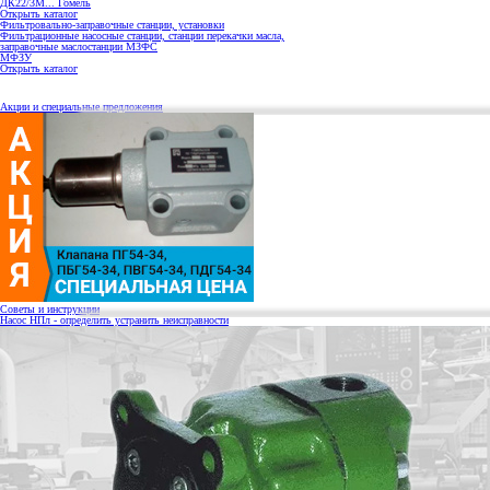
ДК22/3М... Гомель
Открыть каталог
Фильтровально-заправочные станции, установки
Фильтрационные насосные станции, станции перекачки масла,
заправочные маслостанции МЗФС
МФЗУ
Открыть каталог
Акции и специальные предложения
Советы и инструкции
Насос НПл - определить устранить неисправности