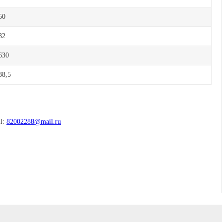
50
32
630
38,5
l:
82002288@mail.ru