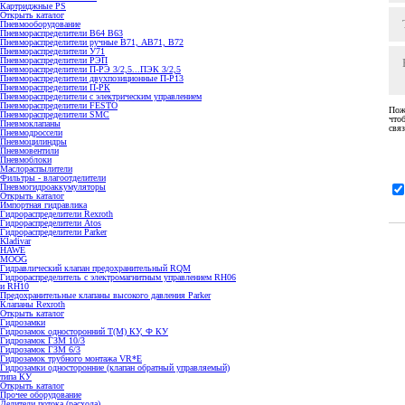
Картриджные PS
Открыть каталог
Пневмооборудование
Пневмораспределители В64 В63
Пневмораспределители ручные В71, АВ71, В72
Пневмораспределители У71
Пневмораспределители РЭП
Пневмораспределители П-РЭ 3/2,5...ПЭК 3/2,5
Пневмораспределители двухпозиционные П-Р13
Пневмораспределители П-РК
Пневмораспределители с электрическим управлением
Пневмораспределители FESTO
Пож
Пневмораспределители SMC
что
Пневмоклапаны
связ
Пневмодроссели
Пневмоцилиндры
Пневмовентили
Пневмоблоки
Маслораспылители
Фильтры - влагоотделители
Пневмогидроаккумуляторы
Открыть каталог
Импортная гидравлика
Гидрораспределители Rexroth
Гидрораспределители Atos
Гидрораспределители Parker
Kladivar
HAWE
MOOG
Гидравлический клапан предохранительный RQM
Гидрораспределитель с электромагнитным управлением RH06
и RH10
Предохранительные клапаны высокого давления Parker
Клапаны Rexroth
Открыть каталог
Гидрозамки
Гидрозамок односторонний Т(М) КУ, Ф КУ
Гидрозамок ГЗМ 10/3
Гидрозамок ГЗМ 6/3
Гидрозамок трубного монтажа VR*E
Гидрозамки односторонние (клапан обратный управляемый)
типа КУ
Открыть каталог
Прочее оборудование
Делители потока (расхода)