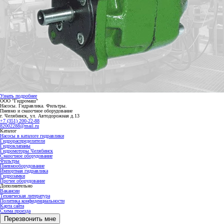
Узнать подробнее
ООО "Гидромаш"
Насосы. Гидравлика. Фильтры.
Пневмо и смазочное оборудование
г. Челябинск, ул. Автодорожная д.13
+7 (351) 200-22-88
82002288@mail.ru
Каталог
Насосы в каталоге гидравлики
Гидрораспределители
Гидроклапаны
Гидромоторы Челябинск
Смазочное оборудование
Фильтры
Пневмооборудование
Импортная гидравлика
Гидрозамки
Прочее оборудование
Дополнительно
Вакансии
Техническая литература
Политика конфиденциальности
Карта сайта
Схема проезда
Перезвонить мне