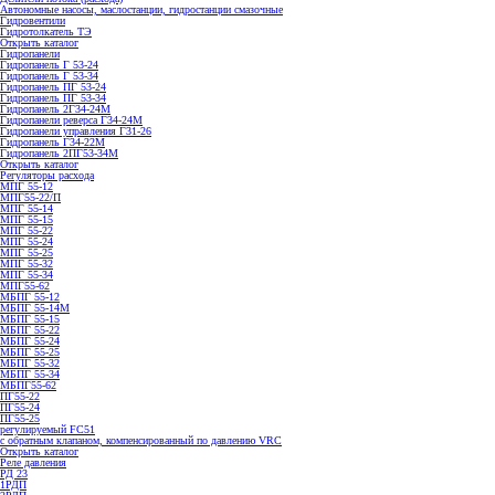
Автономные насосы, маслостанции, гидростанции смазочные
Гидровентили
Гидротолкатель ТЭ
Открыть каталог
Гидропанели
Гидропанель Г 53-24
Гидропанель Г 53-34
Гидропанель ПГ 53-24
Гидропанель ПГ 53-34
Гидропанель 2Г34-24М
Гидропанели реверса Г34-24М
Гидропанели управления Г31-26
Гидропанель Г34-22М
Гидропанель 2ПГ53-34М
Открыть каталог
Регуляторы расхода
МПГ 55-12
МПГ55-22/П
МПГ 55-14
МПГ 55-15
МПГ 55-22
МПГ 55-24
МПГ 55-25
МПГ 55-32
МПГ 55-34
МПГ55-62
МБПГ 55-12
МБПГ 55-14М
МБПГ 55-15
МБПГ 55-22
МБПГ 55-24
МБПГ 55-25
МБПГ 55-32
МБПГ 55-34
МБПГ55-62
ПГ55-22
ПГ55-24
ПГ55-25
регулируемый FC51
с обратным клапаном, компенсированный по давлению VRC
Открыть каталог
Реле давления
РД 23
1РДП