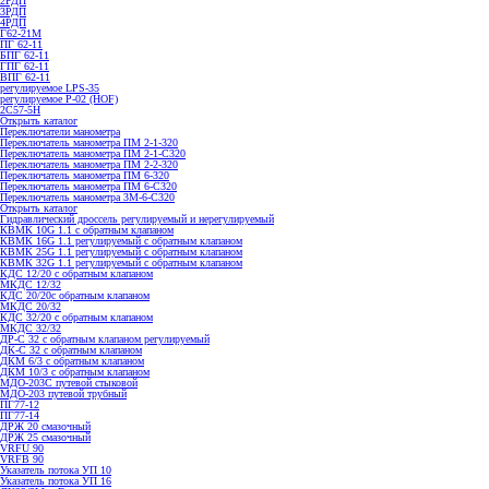
2РДП
3РДП
4РДП
Г62-21М
ПГ 62-11
БПГ 62-11
ГПГ 62-11
ВПГ 62-11
регулируемое LPS-35
регулируемое P-02 (HOF)
2С57-5Н
Открыть каталог
Переключатели манометра
Переключатель манометра ПМ 2-1-320
Переключатель манометра ПМ 2-1-С320
Переключатель манометра ПМ 2-2-320
Переключатель манометра ПМ 6-320
Переключатель манометра ПМ 6-С320
Переключатель манометра 3M-6-C320
Открыть каталог
Гидравлический дроссель регулируемый и нерегулируемый
КВМК 10G 1.1 с обратным клапаном
КВМК 16G 1.1 регулируемый с обратным клапаном
КВМК 25G 1.1 регулируемый с обратным клапаном
КВМК 32G 1.1 регулируемый с обратным клапаном
КДC 12/20 с обратным клапаном
МКДС 12/32
КДC 20/20с обратным клапаном
МКДС 20/32
КДC 32/20 с обратным клапаном
МКДС 32/32
ДР-С 32 с обратным клапаном регулируемый
ДК-С 32 с обратным клапаном
ДКМ 6/3 с обратным клапаном
ДКМ 10/3 с обратным клапаном
МДО-203С путевой стыковой
МДО-203 путевой трубный
ПГ77-12
ПГ77-14
ДРЖ 20 смазочный
ДРЖ 25 смазочный
VRFU 90
VRFВ 90
Указатель потока УП 10
Указатель потока УП 16