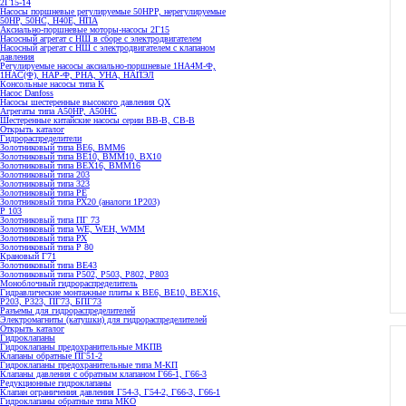
2Г15-14
Насосы поршневые регулируемые 50НРР, нерегулируемые
50НР, 50НС, Н40Е, НПА
Аксиально-поршневые моторы-насосы 2Г15
Насосный агрегат с НШ в сборе с электродвигателем
Насосный агрегат с НШ с электродвигателем с клапаном
давления
Регулируемые насосы аксиально-поршневые 1НА4М-Ф,
1НАС(Ф), НАР-Ф, РНА, УНА, НАПЭЛ
Консольные насосы типа К
Насос Danfoss
Насосы шестеренные высокого давления QX
Агрегаты типа А50НР, А50НС
Шестеренные китайские насосы серии ВВ-В, СВ-В
Открыть каталог
Гидрораспределители
Золотниковый типа ВЕ6, ВММ6
Золотниковый типа BE10, ВММ10, ВХ10
Золотниковый типа ВЕХ16, ВММ16
Золотниковый типа 203
Золотниковый типа 323
Золотниковый типа РЕ
Золотниковый типа РХ20 (аналоги 1Р203)
Р 103
Золотниковый типа ПГ 73
Золотниковый типа WE, WEH, WMM
Золотниковый типа РХ
Золотниковый типа Р 80
Крановый Г71
Золотниковый типа BE43
Золотниковый типа Р502, Р503, Р802, Р803
Моноблочный гидрораспределитель
Гидравлические монтажные плиты к ВЕ6, ВЕ10, ВЕХ16,
Р203, Р323, ПГ73, БПГ73
Разъемы для гидрораспределителей
Электромагниты (катушки) для гидрораспределителей
Открыть каталог
Гидроклапаны
Гидроклапаны предохранительные МКПВ
Клапаны обратные ПГ51-2
Гидроклапаны предохранительные типа М-КП
Клапаны давления с обратным клапаном Г66-1, Г66-3
Редукционные гидроклапаны
Клапан ограничения давления Г54-3, Г54-2, Г66-3, Г66-1
Гидроклапаны обратные типа МКО