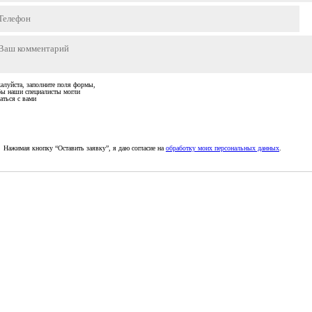
алуйста, заполните поля формы,
бы наши специалисты могли
аться с вами
Нажимая кнопку “Оставить заявку”, я даю согласие на
обработку моих персональных данных
.