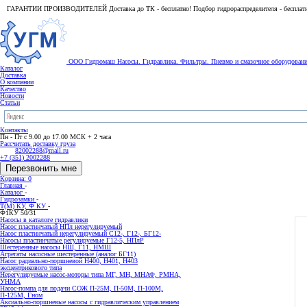
ГАРАНТИИ ПРОИЗВОДИТЕЛЕЙ Доставка до ТК - бесплатно! Подбор гидрораспределителя - бесплат
ООО Гидромаш
Насосы. Гидравлика. Фильтры.
Пневмо и смазочное оборудован
Каталог
Доставка
О компании
Качество
Новости
Статьи
Контакты
Пн - Пт с 9.00 до 17.00 МСК + 2 часа
Рассчитать доставку груза
82002288@mail.ru
+7 (351) 2002288
Перезвонить мне
Корзина: 0
Главная
-
Каталог
-
Гидрозамки
-
Т(М) КУ, Ф КУ
-
Ф1КУ 50/31
Насосы в каталоге гидравлики
Насос пластинчатый НПл нерегулируемый
Насос пластинчатый нерегулируемый С12-, Г12-, БГ12-
Насосы пластинчатые регулируемые Г12-5, НПлР
Шестеренные насосы НШ, Г11, НМШ
Агрегаты насосные шестеренные (аналог БГ11)
Насос радиально-поршневой Н400, Н401, Н403
эксцентрикового типа
Нерегулируемые насос-моторы типа МГ, МН, МНАФ, РМНА,
УНМА
Насос-помпа для подачи СОЖ П-25М, П-50М, П-100М,
П-125М, Гном
Аксиально-поршневые насосы с гидравлическим управлением