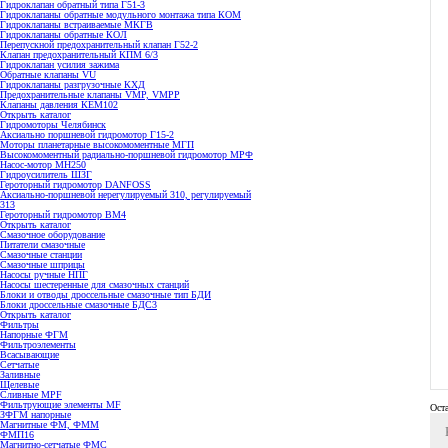
Гидроклапан обратный типа Г51-3
Гидроклапаны обратные модульного монтажа типа КОМ
Гидроклапаны встраиваемые МКГВ
Гидроклапаны обратные КОЛ
Перепускной предохранительный клапан Г52-2
Клапан предохранительный КПМ 6/3
Гидроклапан усилия зажима
Обратные клапаны VU
Гидроклапаны разгрузочные КХД
Предохранительные клапаны VMP, VMPP
Клапаны давления КЕМ102
Открыть каталог
Гидромоторы Челябинск
Аксиально поршневой гидромотор Г15-2
Моторы планетарные высокомоментные МГП
Высокомоментный радиально-поршневой гидромотор МРФ
Насос-мотор МН250
Гидроусилитель ШЗГ
Героторный гидромотор DANFOSS
Аксиально-поршневой нерегулируемый 310, регулируемый
313
Героторный гидромотор ВМ4
Открыть каталог
Смазочное оборудование
Питатели смазочные
Смазочные станции
Смазочные шприцы
Насосы ручные НПГ
Насосы шестеренные для смазочных станций
Блоки и отводы дроссельные смазочные тип БДИ
Блоки дроссельные смазочные БДС3
Открыть каталог
Фильтры
Напорные ФГМ
Фильтроэлементы
Всасывающие
Сетчатые
Заливные
Щелевые
Сливные MPF
Фильтрующие элементы MF
Ост
ЗФГМ напорные
Магнитные ФМ, ФММ
ФМП16
Магнитно-сетчатые ФМС