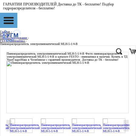
ГАРАНТИИ ПРОИЗВОДИТЕЛЕЙ Доставка до ТК - бесплатно! Подбор
гидрораспределителя - бесплатно!
Главная
-
Каталог
-
Пневмооборудование
-
FESTO пневматика
-
Пневмораспределитель электропневматический MLH-5-1/4-B
Пневмораспределитель электропневматический MLH-5-1/4-B
Фесто пневмораспределитель
электропневматический MLH-5-1/4-B в каталоге FESTO - пневматики в наличии. Купить в ТД
УралГидроМаш в Челябинске с гарантией производителя. Доставка до ТК - бесплатно!