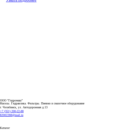
Узнать подробнее
ООО "Гидромаш"
Насосы. Гидравлика. Фильтры.
Пневмо и смазочное оборудование
г. Челябинск, ул. Автодорожная д.13
+7 (351) 200-22-88
82002288@mail.ru
Каталог