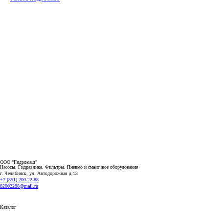
ООО "Гидромаш"
Насосы. Гидравлика. Фильтры.
Пневмо и смазочное оборудование
г. Челябинск, ул. Автодорожная д.13
+7 (351) 200-22-88
82002288@mail.ru
Каталог