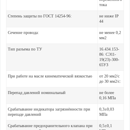
тока
Степень защиты по ГОСТ 14254-96:
не ниже IP
44
Сечение провода:
не менее 0,2
мм2
Тип разъема по ТУ
16.434.153-
86: СЭ11-
19(23)-300-
65УЗ
При работе на масле кинематической вязкостью
от 20 мм2/с
до 30 мм2/с:
Перепад давлений номинальный
не более
0,16 МПа
Срабатывание индикатора загрязнённости при
0,3±0,03
перепаде давлений
МПа
Срабатывание предохранительного клапана при
0,5±0,1