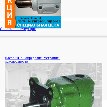
Советы и инструкции
Насос НПл - определить устранить
Ко
неисправности
пе
Узн