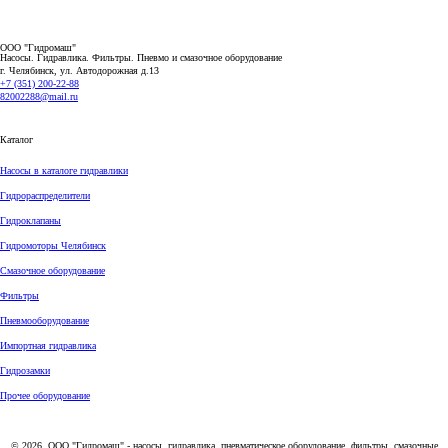
ООО "Гидромаш"
Насосы. Гидравлика. Фильтры.
Пневмо и смазочное оборудование
г. Челябинск, ул. Автодорожная д.13
+7 (351) 200-22-88
82002288@mail.ru
Каталог
Насосы в каталоге гидравлики
Гидрораспределители
Гидроклапаны
Гидромоторы Челябинск
Смазочное оборудование
Фильтры
Пневмооборудование
Импортная гидравлика
Гидрозамки
Прочее оборудование
© 2026, ООО "Гидромаш" - насосы, гидравлика, пневматическое оборудование, фильтры, смазочные