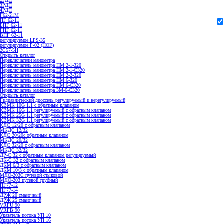
2РДП
3РДП
4РДП
Г62-21М
ПГ 62-11
БПГ 62-11
ГПГ 62-11
ВПГ 62-11
регулируемое LPS-35
регулируемое P-02 (HOF)
2С57-5Н
Открыть каталог
Переключатели манометра
Переключатель манометра ПМ 2-1-320
Переключатель манометра ПМ 2-1-С320
Переключатель манометра ПМ 2-2-320
Переключатель манометра ПМ 6-320
Переключатель манометра ПМ 6-С320
Переключатель манометра 3M-6-C320
Открыть каталог
Гидравлический дроссель регулируемый и нерегулируемый
КВМК 10G 1.1 с обратным клапаном
КВМК 16G 1.1 регулируемый с обратным клапаном
КВМК 25G 1.1 регулируемый с обратным клапаном
КВМК 32G 1.1 регулируемый с обратным клапаном
КДC 12/20 с обратным клапаном
МКДС 12/32
КДC 20/20с обратным клапаном
МКДС 20/32
КДC 32/20 с обратным клапаном
МКДС 32/32
ДР-С 32 с обратным клапаном регулируемый
ДК-С 32 с обратным клапаном
ДКМ 6/3 с обратным клапаном
ДКМ 10/3 с обратным клапаном
МДО-203С путевой стыковой
МДО-203 путевой трубный
ПГ77-12
ПГ77-14
ДРЖ 20 смазочный
ДРЖ 25 смазочный
VRFU 90
VRFВ 90
Указатель потока УП 10
Указатель потока УП 16