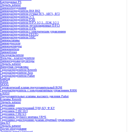
Картриджные PS
Открыть каталог
Пневмооборудование
Пневмораспределители В64 В63
Пневмораспределители ручные В71, АВ71, В72
Пневмораспределители У71
Пневмораспределители РЭП
Пневмораспределители П-РЭ 3/2,5...ПЭК 3/2,5
Пневмораспределители двухпозиционные П-Р13
Пневмораспределители П-РК
Пневмораспределители с электрическим управлением
Пневмораспределители FESTO
Пневмораспределители SMC
Пневмоклапаны
Пневмодроссели
Пневмоцилиндры
Пневмовентили
Пневмоблоки
Маслораспылители
Фильтры - влагоотделители
Пневмогидроаккумуляторы
Открыть каталог
Импортная гидравлика
Гидрораспределители Rexroth
Гидрораспределители Atos
Гидрораспределители Parker
Kladivar
HAWE
MOOG
Гидравлический клапан предохранительный RQM
Гидрораспределитель с электромагнитным управлением RH06
и RH10
Предохранительные клапаны высокого давления Parker
Клапаны Rexroth
Открыть каталог
Гидрозамки
Гидрозамок односторонний Т(М) КУ, Ф КУ
Гидрозамок ГЗМ 10/3
Гидрозамок ГЗМ 6/3
Гидрозамок трубного монтажа VR*E
Гидрозамки односторонние (клапан обратный управляемый)
типа КУ
Открыть каталог
Прочее оборудование
Делители потока (расхода)