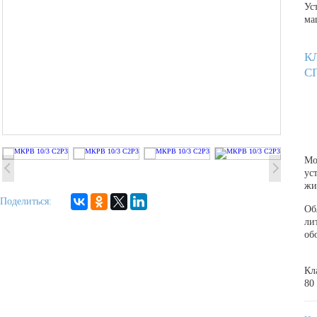
Ус
ма
К
С
Мо
ус
жи
Поделиться:
Об
ли
об
Кл
80