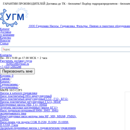
ГАРАНТИИ ПРОИЗВОДИТЕЛЕЙ Доставка до ТК - бесплатно! Подбор гидрораспределителя - бесплат
ООО Гидромаш
Насосы. Гидравлика. Фильтры.
Пневмо и смазочное оборудован
Каталог
Доставка
О компании
Качество
Новости
Статьи
Контакты
Пн - Пт с 9.00 до 17.00 МСК + 2 часа
Рассчитать доставку груза
82002288@mail.ru
+7 (351) 2002288
Перезвонить мне
Корзина: 0
Главная
-
Каталог
-
Гидроклапаны
-
Редукционные
-
МКРВ 10/3 С2Р3
Насосы в каталоге гидравлики
Насос пластинчатый НПл нерегулируемый
Насос пластинчатый нерегулируемый С12-, Г12-, БГ12-
Насосы пластинчатые регулируемые Г12-5, НПлР
Шестеренные насосы НШ, Г11, НМШ
Агрегаты насосные шестеренные (аналог БГ11)
Насос радиально-поршневой Н400, Н401, Н403
эксцентрикового типа
Нерегулируемые насос-моторы типа МГ, МН, МНАФ, РМНА,
УНМА
Насос-помпа для подачи СОЖ П-25М, П-50М, П-100М,
П-125М, Гном
Аксиально-поршневые насосы с гидравлическим управлением