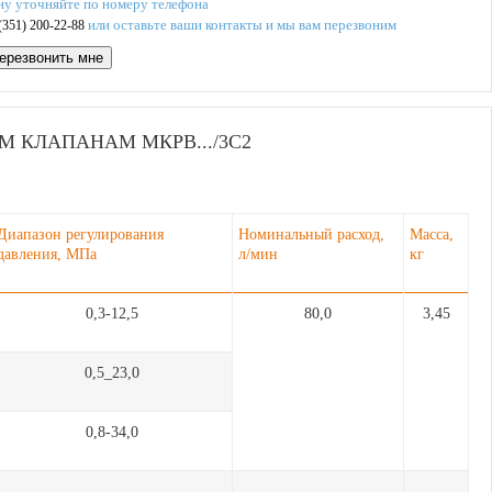
ну уточняйте по номеру телефона
или оставьте ваши контакты и мы вам перезвоним
(351) 200-22-88
ерезвонить мне
 КЛАПАНАМ МКРВ.../3С2
Диапазон регулирования
Номинальный расход,
Масса,
давления, МПа
л/мин
кг
0,3-12,5
80,0
3,45
0,5_23,0
0,8-34,0