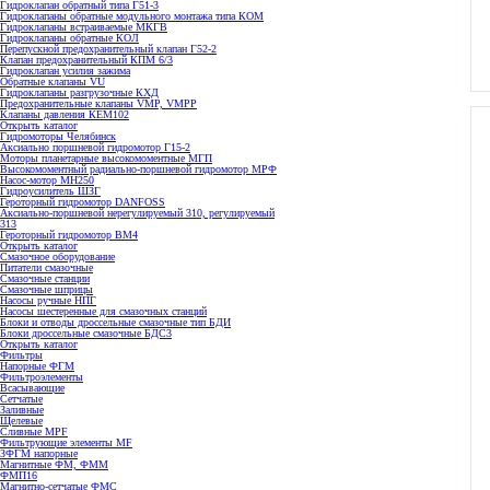
Гидроклапан обратный типа Г51-3
Гидроклапаны обратные модульного монтажа типа КОМ
Гидроклапаны встраиваемые МКГВ
Гидроклапаны обратные КОЛ
Перепускной предохранительный клапан Г52-2
Клапан предохранительный КПМ 6/3
Гидроклапан усилия зажима
Обратные клапаны VU
Гидроклапаны разгрузочные КХД
Предохранительные клапаны VMP, VMPP
Клапаны давления КЕМ102
Открыть каталог
Гидромоторы Челябинск
Аксиально поршневой гидромотор Г15-2
Моторы планетарные высокомоментные МГП
Высокомоментный радиально-поршневой гидромотор МРФ
Насос-мотор МН250
Гидроусилитель ШЗГ
Героторный гидромотор DANFOSS
Аксиально-поршневой нерегулируемый 310, регулируемый
313
Героторный гидромотор ВМ4
Открыть каталог
Смазочное оборудование
Питатели смазочные
Смазочные станции
Смазочные шприцы
Насосы ручные НПГ
Насосы шестеренные для смазочных станций
Блоки и отводы дроссельные смазочные тип БДИ
Блоки дроссельные смазочные БДС3
Открыть каталог
Фильтры
Напорные ФГМ
Фильтроэлементы
Всасывающие
Сетчатые
Заливные
Щелевые
Сливные MPF
Фильтрующие элементы MF
ЗФГМ напорные
Магнитные ФМ, ФММ
ФМП16
Магнитно-сетчатые ФМС