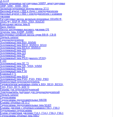
2Г15-14
Насосы поршневые регулируемые 50НРР, нерегулируемые
50НР, 50НС, Н40Е, НПА
Аксиально-поршневые моторы-насосы 2Г15
Насосный агрегат с НШ в сборе с электродвигателем
Насосный агрегат с НШ с электродвигателем с клапаном
давления
Регулируемые насосы аксиально-поршневые 1НА4М-Ф,
1НАС(Ф), НАР-Ф, РНА, УНА, НАПЭЛ
Консольные насосы типа К
Насос Danfoss
Насосы шестеренные высокого давления QX
Агрегаты типа А50НР, А50НС
Шестеренные китайские насосы серии ВВ-В, СВ-В
Открыть каталог
Гидрораспределители
Золотниковый типа ВЕ6, ВММ6
Золотниковый типа BE10, ВММ10, ВХ10
Золотниковый типа ВЕХ16, ВММ16
Золотниковый типа 203
Золотниковый типа 323
Золотниковый типа РЕ
Золотниковый типа РХ20 (аналоги 1Р203)
Р 103
Золотниковый типа ПГ 73
Золотниковый типа WE, WEH, WMM
Золотниковый типа РХ
Золотниковый типа Р 80
Крановый Г71
Золотниковый типа BE43
Золотниковый типа Р502, Р503, Р802, Р803
Моноблочный гидрораспределитель
Гидравлические монтажные плиты к ВЕ6, ВЕ10, ВЕХ16,
Р203, Р323, ПГ73, БПГ73
Разъемы для гидрораспределителей
Электромагниты (катушки) для гидрораспределителей
Открыть каталог
Гидроклапаны
Гидроклапаны предохранительные МКПВ
Клапаны обратные ПГ51-2
Гидроклапаны предохранительные типа М-КП
Клапаны давления с обратным клапаном Г66-1, Г66-3
Редукционные гидроклапаны
Клапан ограничения давления Г54-3, Г54-2, Г66-3, Г66-1
Гидроклапаны обратные типа МКО