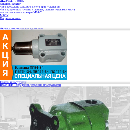
ДК22/3М... Гомель
Открыть каталог
Фильтровально-заправочные станции, установки
Фильтрационные насосные станции, станции перекачки масла,
заправочные маслостанции МЗФС
МФЗУ
Открыть каталог
Акции и специальные предложения
Советы и инструкции
Насос НПл - определить устранить неисправности