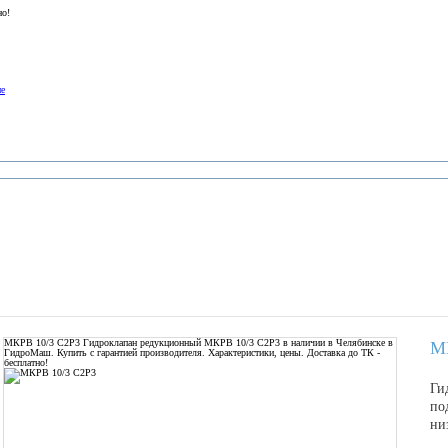
но!
ие
МКРВ 10/3 С2Р3
Гидроклапан редукционный МКРВ 10/3 С2Р3 в наличии в Челябинске в
М
ГидроМаш. Купить с гарантией производителя. Характеристики, цены. Доставка до ТК -
бесплатно!
Ги
по
ни