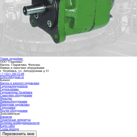
Узнать подробнее
ООО "Гидромаш"
Насосы. Гидравлика. Фильтры.
Пневмо и смазочное оборудование
г. Челябинск, ул. Автодорожная д.13
+7 (351) 200-22-88
82002288@mail.ru
Каталог
Насосы в каталоге гидравлики
Гидрораспределители
Гидроклапаны
Гидромоторы Челябинск
Смазочное оборудование
Фильтры
Пневмооборудование
Импортная гидравлика
Гидрозамки
Прочее оборудование
Дополнительно
Вакансии
Техническая литература
Политика конфиденциальности
Карта сайта
Схема проезда
Перезвонить мне