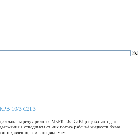
КРВ 10/3 С2Р3
дроклапаны редукционные МКРВ 10/3 С2Р3 разработаны для
ддержания в отводимом от них потоке рабочей жидкости более
зкого давления, чем в подводимом.