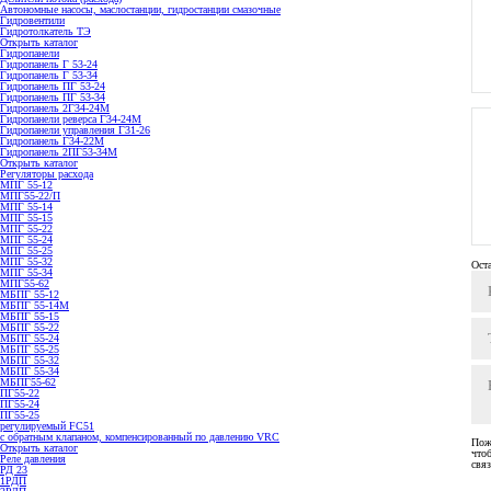
Автономные насосы, маслостанции, гидростанции смазочные
Гидровентили
Гидротолкатель ТЭ
Открыть каталог
Гидропанели
Гидропанель Г 53-24
Гидропанель Г 53-34
Гидропанель ПГ 53-24
Гидропанель ПГ 53-34
Гидропанель 2Г34-24М
Гидропанели реверса Г34-24М
Гидропанели управления Г31-26
Гидропанель Г34-22М
Гидропанель 2ПГ53-34М
Открыть каталог
Регуляторы расхода
МПГ 55-12
МПГ55-22/П
МПГ 55-14
МПГ 55-15
МПГ 55-22
МПГ 55-24
МПГ 55-25
МПГ 55-32
Ост
МПГ 55-34
МПГ55-62
МБПГ 55-12
МБПГ 55-14М
МБПГ 55-15
МБПГ 55-22
МБПГ 55-24
МБПГ 55-25
МБПГ 55-32
МБПГ 55-34
МБПГ55-62
ПГ55-22
ПГ55-24
ПГ55-25
регулируемый FC51
с обратным клапаном, компенсированный по давлению VRC
Пож
Открыть каталог
что
Реле давления
связ
РД 23
1РДП