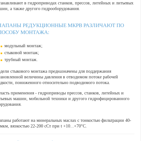
танавливают в гидроприводах станков, прессов, литейных и литьевых
шин, а также другого гидрооборудования.
ЛАПАНЫ РЕДУКЦИОННЫЕ МКРВ РАЗЛИЧАЮТ ПО
ПОСОБУ МОНТАЖА:
модульный монтаж;
стыковой монтаж;
трубный монтаж.
дели стыкового монтажа предназначены для поддержания
тановленной величины давления в отводимом потоке рабочей
дкости, пониженного относительно подводимого потока.
ласть применения
- гидроприводы прессов, станков, литейных и
тьевых машин, мобильной техники и другого гидрофицированного
орудования.
апаны работают на минеральных маслах с тонкостью фильтрации 40-
 мкм, вязкостью 22-200 сСт при t +10...+70°С.