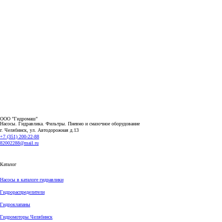
ООО "Гидромаш"
Насосы. Гидравлика. Фильтры.
Пневмо и смазочное оборудование
г. Челябинск, ул. Автодорожная д.13
+7 (351) 200-22-88
82002288@mail.ru
Каталог
Насосы в каталоге гидравлики
Гидрораспределители
Гидроклапаны
Гидромоторы Челябинск