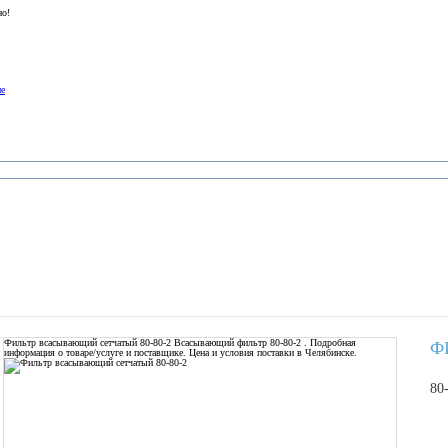
но!
ие
Фильтр всасывающий сетчатый 80-80-2
Всасывающий фильтр 80-80-2 . Подробная
Ф
информация о товаре/услуге и поставщике. Цена и условия поставки в Челябинске.
80