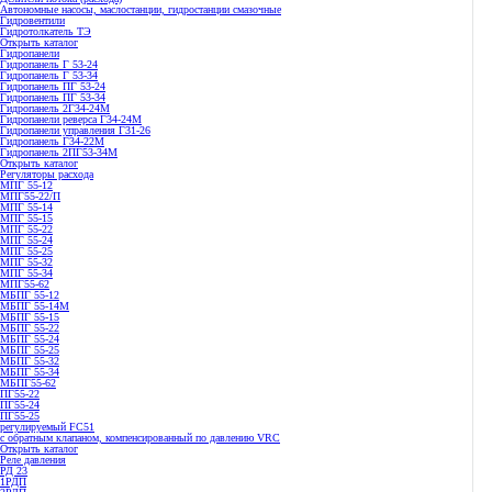
Автономные насосы, маслостанции, гидростанции смазочные
Гидровентили
Гидротолкатель ТЭ
Открыть каталог
Гидропанели
Гидропанель Г 53-24
Гидропанель Г 53-34
Гидропанель ПГ 53-24
Гидропанель ПГ 53-34
Гидропанель 2Г34-24М
Гидропанели реверса Г34-24М
Гидропанели управления Г31-26
Гидропанель Г34-22М
Гидропанель 2ПГ53-34М
Открыть каталог
Регуляторы расхода
МПГ 55-12
МПГ55-22/П
МПГ 55-14
МПГ 55-15
МПГ 55-22
МПГ 55-24
МПГ 55-25
МПГ 55-32
МПГ 55-34
МПГ55-62
МБПГ 55-12
МБПГ 55-14М
МБПГ 55-15
МБПГ 55-22
МБПГ 55-24
МБПГ 55-25
МБПГ 55-32
МБПГ 55-34
МБПГ55-62
ПГ55-22
ПГ55-24
ПГ55-25
регулируемый FC51
с обратным клапаном, компенсированный по давлению VRC
Открыть каталог
Реле давления
РД 23
1РДП