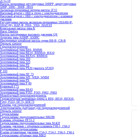
2Г15-14
Насосы поршневые регулируемые 50НРР, нерегулируемые
50НР, 50НС, Н40Е, НПА
Аксиально-поршневые моторы-насосы 2Г15
Насосный агрегат с НШ в сборе с электродвигателем
Насосный агрегат с НШ с электродвигателем с клапаном
давления
Регулируемые насосы аксиально-поршневые 1НА4М-Ф,
1НАС(Ф), НАР-Ф, РНА, УНА, НАПЭЛ
Консольные насосы типа К
Насос Danfoss
Насосы шестеренные высокого давления QX
Агрегаты типа А50НР, А50НС
Шестеренные китайские насосы серии ВВ-В, СВ-В
Открыть каталог
Гидрораспределители
Золотниковый типа ВЕ6, ВММ6
Золотниковый типа BE10, ВММ10, ВХ10
Золотниковый типа ВЕХ16, ВММ16
Золотниковый типа 203
Золотниковый типа 323
Золотниковый типа РЕ
Золотниковый типа РХ20 (аналоги 1Р203)
Р 103
Золотниковый типа ПГ 73
Золотниковый типа WE, WEH, WMM
Золотниковый типа РХ
Золотниковый типа Р 80
Крановый Г71
Золотниковый типа BE43
Золотниковый типа Р502, Р503, Р802, Р803
Моноблочный гидрораспределитель
Гидравлические монтажные плиты к ВЕ6, ВЕ10, ВЕХ16,
Р203, Р323, ПГ73, БПГ73
Разъемы для гидрораспределителей
Электромагниты (катушки) для гидрораспределителей
Открыть каталог
Гидроклапаны
Гидроклапаны предохранительные МКПВ
Клапаны обратные ПГ51-2
Гидроклапаны предохранительные типа М-КП
Клапаны давления с обратным клапаном Г66-1, Г66-3
Редукционные гидроклапаны
Клапан ограничения давления Г54-3, Г54-2, Г66-3, Г66-1
Гидроклапаны обратные типа МКО