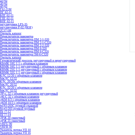
2РДП
3РДП
4РДП
Г62-21М
ПГ 62-11
БПГ 62-11
ГПГ 62-11
ВПГ 62-11
регулируемое LPS-35
регулируемое P-02 (HOF)
2С57-5Н
Открыть каталог
Переключатели манометра
Переключатель манометра ПМ 2-1-320
Переключатель манометра ПМ 2-1-С320
Переключатель манометра ПМ 2-2-320
Переключатель манометра ПМ 6-320
Переключатель манометра ПМ 6-С320
Переключатель манометра 3M-6-C320
Открыть каталог
Гидравлический дроссель регулируемый и нерегулируемый
КВМК 10G 1.1 с обратным клапаном
КВМК 16G 1.1 регулируемый с обратным клапаном
КВМК 25G 1.1 регулируемый с обратным клапаном
КВМК 32G 1.1 регулируемый с обратным клапаном
КДC 12/20 с обратным клапаном
МКДС 12/32
КДC 20/20с обратным клапаном
МКДС 20/32
КДC 32/20 с обратным клапаном
МКДС 32/32
ДР-С 32 с обратным клапаном регулируемый
ДК-С 32 с обратным клапаном
ДКМ 6/3 с обратным клапаном
ДКМ 10/3 с обратным клапаном
МДО-203С путевой стыковой
МДО-203 путевой трубный
ПГ77-12
ПГ77-14
ДРЖ 20 смазочный
ДРЖ 25 смазочный
VRFU 90
VRFВ 90
Указатель потока УП 10
Указатель потока УП 16