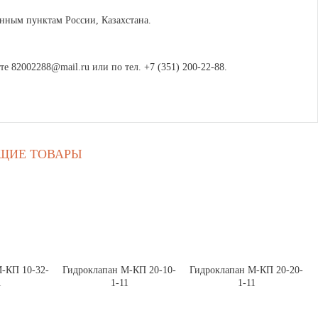
ённым пунктам России, Казахстана.
е 82002288@mail.ru или по тел. +7 (351) 200-22-88.
ЩИЕ ТОВАРЫ
-КП 10-32-
Гидроклапан М-КП 20-10-
Гидроклапан М-КП 20-20-
1
1-11
1-11