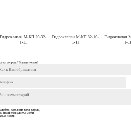
Гидроклапан М-КП 20-32-
Гидроклапан М-КП 32-10-
Гидроклапан М
1-11
1-11
1-1
ались вопросы? Напишите нам!
алуйста, заполните поля формы,
бы наши специалисты могли
аться с вами