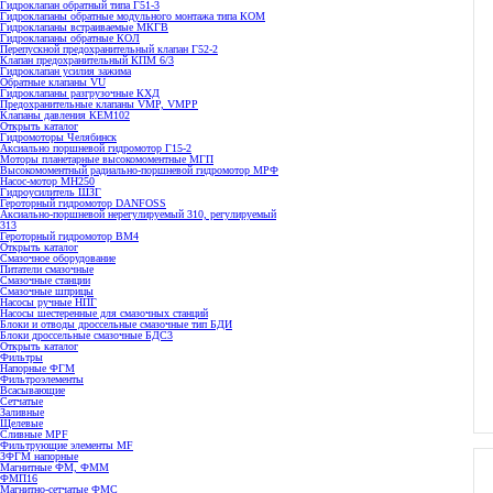
Гидроклапан обратный типа Г51-3
Гидроклапаны обратные модульного монтажа типа КОМ
Гидроклапаны встраиваемые МКГВ
Гидроклапаны обратные КОЛ
Перепускной предохранительный клапан Г52-2
Клапан предохранительный КПМ 6/3
Гидроклапан усилия зажима
Обратные клапаны VU
Гидроклапаны разгрузочные КХД
Предохранительные клапаны VMP, VMPP
Клапаны давления КЕМ102
Открыть каталог
Гидромоторы Челябинск
Аксиально поршневой гидромотор Г15-2
Моторы планетарные высокомоментные МГП
Высокомоментный радиально-поршневой гидромотор МРФ
Насос-мотор МН250
Гидроусилитель ШЗГ
Героторный гидромотор DANFOSS
Аксиально-поршневой нерегулируемый 310, регулируемый
313
Героторный гидромотор ВМ4
Открыть каталог
Смазочное оборудование
Питатели смазочные
Смазочные станции
Смазочные шприцы
Насосы ручные НПГ
Насосы шестеренные для смазочных станций
Блоки и отводы дроссельные смазочные тип БДИ
Блоки дроссельные смазочные БДС3
Открыть каталог
Фильтры
Напорные ФГМ
Фильтроэлементы
Всасывающие
Сетчатые
Заливные
Щелевые
Сливные MPF
Фильтрующие элементы MF
ЗФГМ напорные
Магнитные ФМ, ФММ
ФМП16
Магнитно-сетчатые ФМС