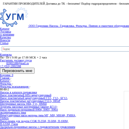
ГАРАНТИИ ПРОИЗВОДИТЕЛЕЙ Доставка до ТК - бесплатно! Подбор гидрораспределителя - бесплат
ООО Гидромаш
Насосы. Гидравлика. Фильтры.
Пневмо и смазочное оборудован
Каталог
Доставка
О компании
Качество
Новости
Статьи
Контакты
Пн - Пт с 9.00 до 17.00 МСК + 2 часа
Рассчитать доставку груза
82002288@mail.ru
+7 (351) 2002288
Перезвонить мне
Корзина: 0
Главная
-
Каталог
-
Фильтры
-
Фильтры всасывающие
-
80-80-2
Насосы в каталоге гидравлики
Насос пластинчатый НПл нерегулируемый
Насос пластинчатый нерегулируемый С12-, Г12-, БГ12-
Насосы пластинчатые регулируемые Г12-5, НПлР
Шестеренные насосы НШ, Г11, НМШ
Агрегаты насосные шестеренные (аналог БГ11)
Насос радиально-поршневой Н400, Н401, Н403
эксцентрикового типа
Нерегулируемые насос-моторы типа МГ, МН, МНАФ, РМНА,
УНМА
Насос-помпа для подачи СОЖ П-25М, П-50М, П-100М,
П-125М, Гном
Аксиально-поршневые насосы с гидравлическим управлением