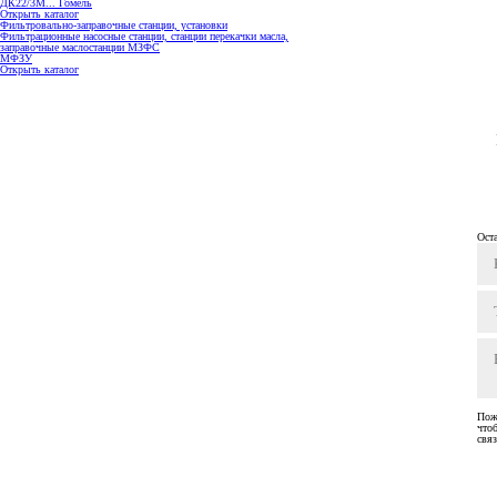
ДК22/3М... Гомель
Открыть каталог
Фильтровально-заправочные станции, установки
Фильтрационные насосные станции, станции перекачки масла,
заправочные маслостанции МЗФС
МФЗУ
Открыть каталог
Ост
Пож
что
связ