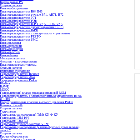
Картриджные PS
Открыть каталог
Пневмооборудование
Пневмораспределители В64 В63
Пневмораспределители ручные В71, АВ71, В72
Пневмораспределители У71
Пневмораспределители РЭП
Пневмораспределители П-РЭ 3/2,5...ПЭК 3/2,5
Пневмораспределители двухпозиционные П-Р13
Пневмораспределители П-РК
Пневмораспределители с электрическим управлением
Пневмораспределители FESTO
Пневмораспределители SMC
Пневмоклапаны
Пневмодроссели
Пневмоцилиндры
Пневмовентили
Пневмоблоки
Маслораспылители
Фильтры - влагоотделители
Пневмогидроаккумуляторы
Открыть каталог
Импортная гидравлика
Гидрораспределители Rexroth
Гидрораспределители Atos
Гидрораспределители Parker
Kladivar
HAWE
MOOG
Гидравлический клапан предохранительный RQM
Гидрораспределитель с электромагнитным управлением RH06
и RH10
Предохранительные клапаны высокого давления Parker
Клапаны Rexroth
Открыть каталог
Гидрозамки
Гидрозамок односторонний Т(М) КУ, Ф КУ
Гидрозамок ГЗМ 10/3
Гидрозамок ГЗМ 6/3
Гидрозамок трубного монтажа VR*E
Гидрозамки односторонние (клапан обратный управляемый)
типа КУ
Открыть каталог
Прочее оборудование
Делители потока (расхода)