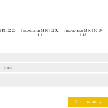
-КП 32-20-
Гидроклапан М-КП 32-32-
Гидроклапан М-КП 10-10-
1
1-11
1-131
Оставить заявку