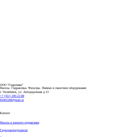
ООО "Гидромаш"
Насосы. Гидравлика. Фильтры.
Пневмо и смазочное оборудование
г. Челябинск, ул. Автодорожная д.13
+7 (351) 200-22-88
82002288@mail.ru
Каталог
Насосы в каталоге гидравлики
Гидрораспределители