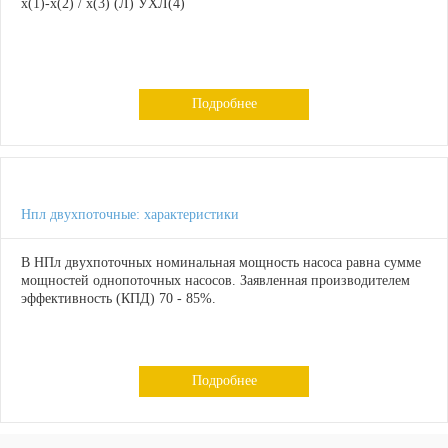
х(1)-х(2) / х(3) (Л) УХЛ(4)
Подробнее
Нпл двухпоточные: характеристики
В НПл двухпоточных номинальная мощность насоса равна сумме
мощностей однопоточных насосов. Заявленная производителем
эффективность (КПД) 70 - 85%.
Подробнее