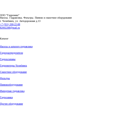
ООО "Гидромаш"
Насосы. Гидравлика. Фильтры.
Пневмо и смазочное оборудование
г. Челябинск, ул. Автодорожная д.13
+7 (351) 200-22-88
82002288@mail.ru
Каталог
Насосы в каталоге гидравлики
Гидрораспределители
Гидроклапаны
Гидромоторы Челябинск
Смазочное оборудование
Фильтры
Пневмооборудование
Импортная гидравлика
Гидрозамки
Прочее оборудование