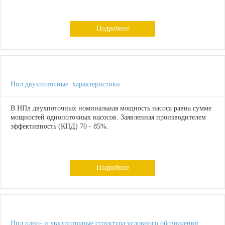
Подробнее
Нпл двухпоточные: характеристики
В НПл двухпоточных номинальная мощность насоса равна сумме
мощностей однопоточных насосов. Заявленная производителем
эффективность (КПД) 70 - 85%.
Подробнее
Нпл одно- и двухпоточные структура условного обозначения