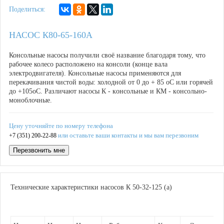
Поделиться:
НАСОС К80-65-160А
Консольные насосы получили своё название благодаря тому, что
рабочее колесо расположено на консоли (конце вала
электродвигателя). Консольные насосы применяются для
перекачивания чистой воды: холодной от 0 до + 85
o
С или горячей
до +105
о
С. Различают насосы К -
к
онсольные и КМ -
к
онсольно
-
м
оноблочные.
Цену уточняйте по номеру телефона
или оставьте ваши контакты и мы вам перезвоним
+7 (351) 200-22-88
Перезвонить мне
Технические характеристики насосов
К 50-32-125 (а)