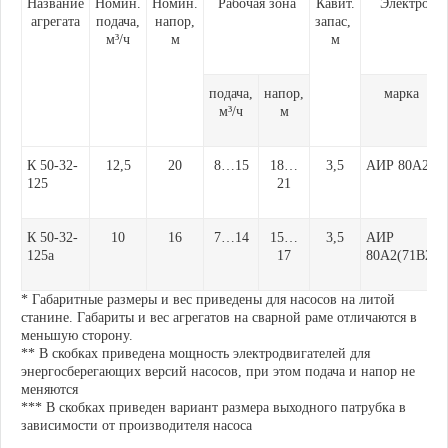
Название
Номин.
Номин.
Рабочая зона
Кавит.
Электродви
агрегата
подача,
напор,
запас,
м³/ч
м
м
подача,
напор,
марка
м³/ч
м
К 50-32-
12,5
20
8…15
18…
3,5
АИР 80А2
125
21
К 50-32-
10
16
7…14
15…
3,5
АИР
125а
17
80А2(71В2)
* Габаритные размеры и вес приведены для насосов на литой
станине. Габариты и вес агрегатов на сварной раме отличаются в
меньшую сторону.
** В скобках приведена мощность электродвигателей для
энергосберегающих версий насосов, при этом подача и напор не
меняются
*** В скобках приведен вариант размера выходного патрубка в
зависимости от производителя насоса