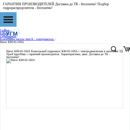
ГАРАНТИИ ПРОИЗВОДИТЕЛЕЙ Доставка до ТК - бесплатно! Подбор
гидрораспределителя - бесплатно!
Главная
-
Каталог
-
Гидронасосы
-
Консольные насосы типа К - электронасосы
-
Насос К80-65-160А
Насос К80-65-160А
Консольный гидронасос К80-65-160А с электродвигателем в наличии в ТД
УралГидроМаш с гарантией производителя. Характеристики, цена. Доставка до ТК -
бесплатно!