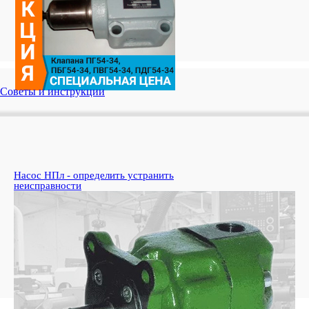
Советы и инструкции
Насос НПл - определить устранить
Ко
неисправности
пе
Узн