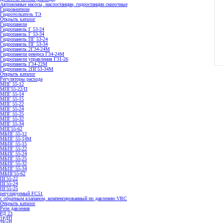
Автономные насосы, маслостанции, гидростанции смазочные
Гидровентили
Гидротолкатель ТЭ
Открыть каталог
Гидропанели
Гидропанель Г 53-24
Гидропанель Г 53-34
Гидропанель ПГ 53-24
Гидропанель ПГ 53-34
Гидропанель 2Г34-24М
Гидропанели реверса Г34-24М
Гидропанели управления Г31-26
Гидропанель Г34-22М
Гидропанель 2ПГ53-34М
Открыть каталог
Регуляторы расхода
МПГ 55-12
МПГ55-22/П
МПГ 55-14
МПГ 55-15
МПГ 55-22
МПГ 55-24
МПГ 55-25
МПГ 55-32
МПГ 55-34
МПГ55-62
МБПГ 55-12
МБПГ 55-14М
МБПГ 55-15
МБПГ 55-22
МБПГ 55-24
МБПГ 55-25
МБПГ 55-32
МБПГ 55-34
МБПГ55-62
ПГ55-22
ПГ55-24
ПГ55-25
регулируемый FC51
с обратным клапаном, компенсированный по давлению VRC
Открыть каталог
Реле давления
РД 23
1РДП