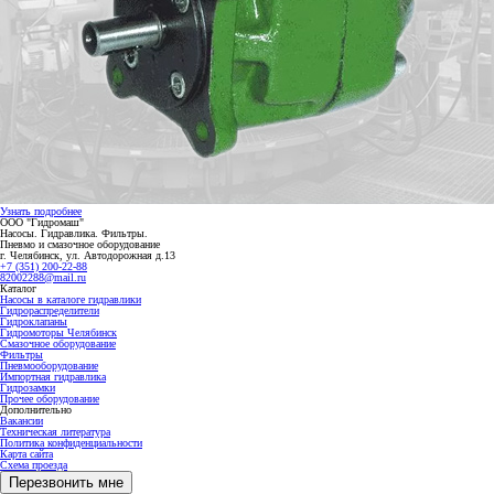
Узнать подробнее
ООО "Гидромаш"
Насосы. Гидравлика. Фильтры.
Пневмо и смазочное оборудование
г. Челябинск, ул. Автодорожная д.13
+7 (351) 200-22-88
82002288@mail.ru
Каталог
Насосы в каталоге гидравлики
Гидрораспределители
Гидроклапаны
Гидромоторы Челябинск
Смазочное оборудование
Фильтры
Пневмооборудование
Импортная гидравлика
Гидрозамки
Прочее оборудование
Дополнительно
Вакансии
Техническая литература
Политика конфиденциальности
Карта сайта
Схема проезда
Перезвонить мне