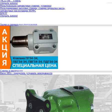
ДК22/3М... Гомель
Открыть каталог
Фильтровально-заправочные станции, установки
Фильтрационные насосные станции, станции перекачки масла,
заправочные маслостанции МЗФС
МФЗУ
Открыть каталог
Акции и специальные предложения
Советы и инструкции
Насос НПл - определить устранить неисправности