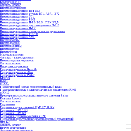
Картриджные PS
Открыть каталог
Пневмооборудование
Пневмораспределители В64 В63
Пневмораспределители ручные В71, АВ71, В72
Пневмораспределители У71
Пневмораспределители РЭП
Пневмораспределители П-РЭ 3/2,5...ПЭК 3/2,5
Пневмораспределители двухпозиционные П-Р13
Пневмораспределители П-РК
Пневмораспределители с электрическим управлением
Пневмораспределители FESTO
Пневмораспределители SMC
Пневмоклапаны
Пневмодроссели
Пневмоцилиндры
Пневмовентили
Пневмоблоки
Маслораспылители
Фильтры - влагоотделители
Пневмогидроаккумуляторы
Открыть каталог
Импортная гидравлика
Гидрораспределители Rexroth
Гидрораспределители Atos
Гидрораспределители Parker
Kladivar
HAWE
MOOG
Гидравлический клапан предохранительный RQM
Гидрораспределитель с электромагнитным управлением RH06
и RH10
Предохранительные клапаны высокого давления Parker
Клапаны Rexroth
Открыть каталог
Гидрозамки
Гидрозамок односторонний Т(М) КУ, Ф КУ
Гидрозамок ГЗМ 10/3
Гидрозамок ГЗМ 6/3
Гидрозамок трубного монтажа VR*E
Гидрозамки односторонние (клапан обратный управляемый)
типа КУ
Открыть каталог
Прочее оборудование
Делители потока (расхода)