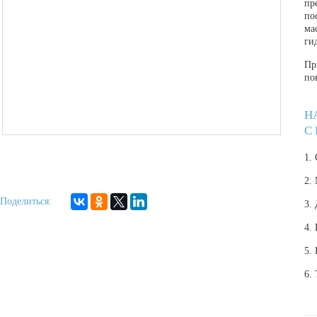
пр
по
ма
ги
Пр
по
Н
С
1.
2.
Поделиться:
3.
4.
5.
6.