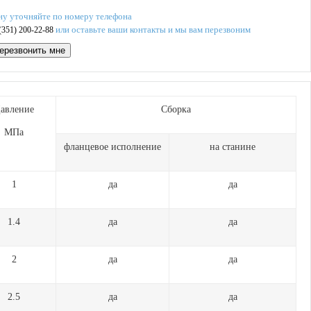
ну уточняйте по номеру телефона
или оставьте ваши контакты и мы вам перезвоним
(351) 200-22-88
ерезвонить мне
авление
Сборка
МПа
фланцевое исполнение
на станине
1
да
да
1.4
да
да
2
да
да
2.5
да
да