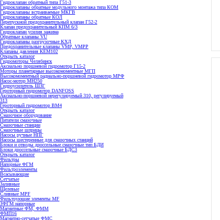
Гидроклапан обратный типа Г51-3
Гидроклапаны обратные модульного монтажа типа КОМ
Гидроклапаны встраиваемые МКГВ
Гидроклапаны обратные КОЛ
Перепускной предохранительный клапан Г52-2
Клапан предохранительный КПМ 6/3
Гидроклапан усилия зажима
Обратные клапаны VU
Гидроклапаны разгрузочные КХД
Предохранительные клапаны VMP, VMPP
Клапаны давления КЕМ102
Открыть каталог
Гидромоторы Челябинск
Аксиально поршневой гидромотор Г15-2
Моторы планетарные высокомоментные МГП
Высокомоментный радиально-поршневой гидромотор МРФ
Насос-мотор МН250
Гидроусилитель ШЗГ
Героторный гидромотор DANFOSS
Аксиально-поршневой нерегулируемый 310, регулируемый
313
Героторный гидромотор ВМ4
Открыть каталог
Смазочное оборудование
Питатели смазочные
Смазочные станции
Смазочные шприцы
Насосы ручные НПГ
Насосы шестеренные для смазочных станций
Блоки и отводы дроссельные смазочные тип БДИ
Блоки дроссельные смазочные БДС3
Открыть каталог
Фильтры
Напорные ФГМ
Фильтроэлементы
Всасывающие
Сетчатые
Заливные
Щелевые
Сливные MPF
Фильтрующие элементы MF
ЗФГМ напорные
Магнитные ФМ, ФММ
ФМП16
Магнитно-сетчатые ФМС