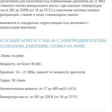
едусмотрены для нагнетания под номинальным давлением до 21 Мпа
стоянного потока минерального масла с при высоких температурах
сла от 283 до 328ºК (от 10 до 55°С) в смазочные системы силовых
дроприводов, станков и иных стационарных машин.
именяются в стандартных гидростанциях или автономно с
верхностным монтажом.
АСОСНЫЙ АГРЕГАТ С НШ 40 С ЭЛЕКТРОДВИГАТЕЛЕМ
 КЛАПАНОМ ДАВЛЕНИЯ, СБОРКА НА РАМЕ
 Сборка: на раме.
 Мощность: не более 30 кВт.
 Давление: 16 – 21 МПа, зависит от мощности двигателя.
 Подача: 58 л/мин.
 Кинематическая вязкость: от 17 до 400 мм2/с (сСт)
 Температура масла: от 283 до 328 К (от 10 до 55°С)