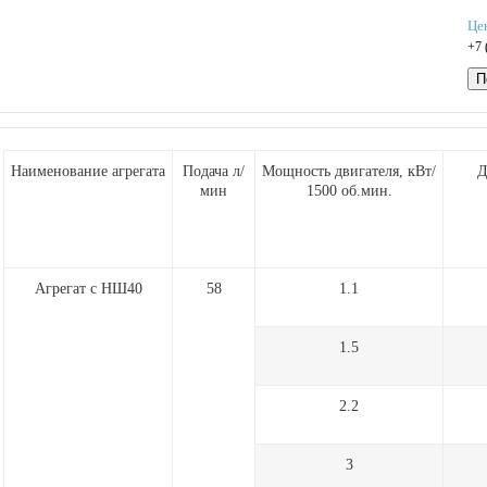
Це
+7 
П
Наименование агрегата
Подача л/
Мощность двигателя, кВт/
Д
мин
1500 об.мин.
Агрегат с НШ40
58
1.1
1.5
2.2
3