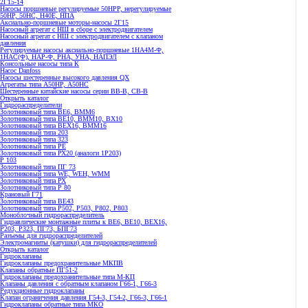
2Г15-14
Насосы поршневые регулируемые 50НРР, нерегулируемые
50НР, 50НС, Н40Е, НПА
Аксиально-поршневые моторы-насосы 2Г15
Насосный агрегат с НШ в сборе с электродвигателем
Насосный агрегат с НШ с электродвигателем с клапаном
давления
Регулируемые насосы аксиально-поршневые 1НА4М-Ф,
1НАС(Ф), НАР-Ф, РНА, УНА, НАПЭЛ
Консольные насосы типа К
Насос Danfoss
Насосы шестеренные высокого давления QX
Агрегаты типа А50НР, А50НС
Шестеренные китайские насосы серии ВВ-В, СВ-В
Открыть каталог
Гидрораспределители
Золотниковый типа ВЕ6, ВММ6
Золотниковый типа BE10, ВММ10, ВХ10
Золотниковый типа ВЕХ16, ВММ16
Золотниковый типа 203
Золотниковый типа 323
Золотниковый типа РЕ
Золотниковый типа РХ20 (аналоги 1Р203)
Р 103
Золотниковый типа ПГ 73
Золотниковый типа WE, WEH, WMM
Золотниковый типа РХ
Золотниковый типа Р 80
Крановый Г71
Золотниковый типа BE43
Золотниковый типа Р502, Р503, Р802, Р803
Моноблочный гидрораспределитель
Гидравлические монтажные плиты к ВЕ6, ВЕ10, ВЕХ16,
Р203, Р323, ПГ73, БПГ73
Разъемы для гидрораспределителей
Электромагниты (катушки) для гидрораспределителей
Открыть каталог
Гидроклапаны
Гидроклапаны предохранительные МКПВ
Клапаны обратные ПГ51-2
Гидроклапаны предохранительные типа М-КП
Клапаны давления с обратным клапаном Г66-1, Г66-3
Редукционные гидроклапаны
Клапан ограничения давления Г54-3, Г54-2, Г66-3, Г66-1
Гидроклапаны обратные типа МКО