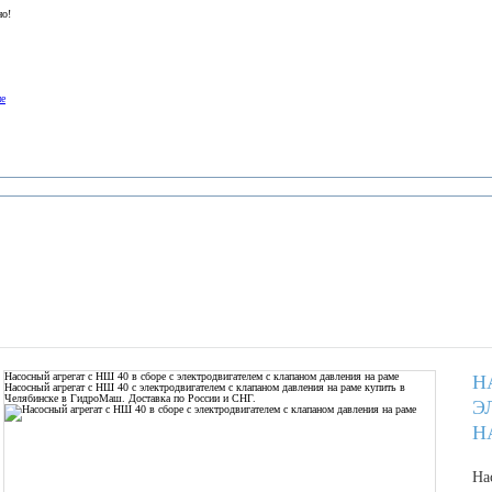
но!
ие
Насосный агрегат с НШ 40 в сборе с электродвигателем с клапаном давления на раме
Н
Насосный агрегат с НШ 40 с электродвигателем с клапаном давления на раме купить в
Челябинске в ГидроМаш. Доставка по России и СНГ.
Э
Н
На