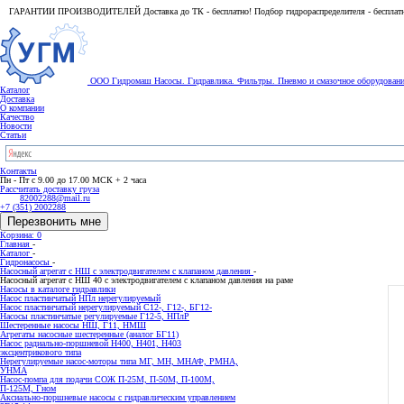
ГАРАНТИИ ПРОИЗВОДИТЕЛЕЙ Доставка до ТК - бесплатно! Подбор гидрораспределителя - бесплат
ООО Гидромаш
Насосы. Гидравлика. Фильтры.
Пневмо и смазочное оборудован
Каталог
Доставка
О компании
Качество
Новости
Статьи
Контакты
Пн - Пт с 9.00 до 17.00 МСК + 2 часа
Рассчитать доставку груза
82002288@mail.ru
+7 (351) 2002288
Перезвонить мне
Корзина: 0
Главная
-
Каталог
-
Гидронасосы
-
Насосный агрегат с НШ с электродвигателем с клапаном давления
-
Насосный агрегат с НШ 40 с электродвигателем с клапаном давления на раме
Насосы в каталоге гидравлики
Насос пластинчатый НПл нерегулируемый
Насос пластинчатый нерегулируемый С12-, Г12-, БГ12-
Насосы пластинчатые регулируемые Г12-5, НПлР
Шестеренные насосы НШ, Г11, НМШ
Агрегаты насосные шестеренные (аналог БГ11)
Насос радиально-поршневой Н400, Н401, Н403
эксцентрикового типа
Нерегулируемые насос-моторы типа МГ, МН, МНАФ, РМНА,
УНМА
Насос-помпа для подачи СОЖ П-25М, П-50М, П-100М,
П-125М, Гном
Аксиально-поршневые насосы с гидравлическим управлением