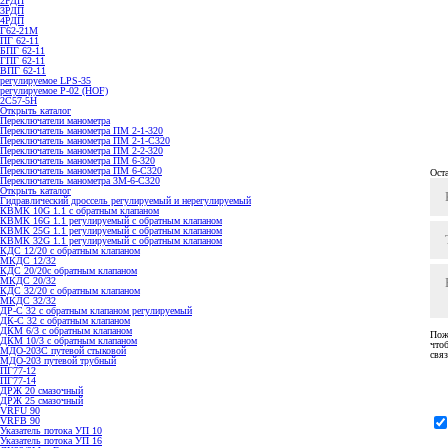
2РДП
3РДП
4РДП
Г62-21М
ПГ 62-11
БПГ 62-11
ГПГ 62-11
ВПГ 62-11
регулируемое LPS-35
регулируемое P-02 (HOF)
2С57-5Н
Открыть каталог
Переключатели манометра
Переключатель манометра ПМ 2-1-320
Переключатель манометра ПМ 2-1-С320
Переключатель манометра ПМ 2-2-320
Переключатель манометра ПМ 6-320
Переключатель манометра ПМ 6-С320
Ост
Переключатель манометра 3M-6-C320
Открыть каталог
Гидравлический дроссель регулируемый и нерегулируемый
КВМК 10G 1.1 с обратным клапаном
КВМК 16G 1.1 регулируемый с обратным клапаном
КВМК 25G 1.1 регулируемый с обратным клапаном
КВМК 32G 1.1 регулируемый с обратным клапаном
КДC 12/20 с обратным клапаном
МКДС 12/32
КДC 20/20с обратным клапаном
МКДС 20/32
КДC 32/20 с обратным клапаном
МКДС 32/32
ДР-С 32 с обратным клапаном регулируемый
ДК-С 32 с обратным клапаном
ДКМ 6/3 с обратным клапаном
Пож
ДКМ 10/3 с обратным клапаном
что
МДО-203С путевой стыковой
связ
МДО-203 путевой трубный
ПГ77-12
ПГ77-14
ДРЖ 20 смазочный
ДРЖ 25 смазочный
VRFU 90
VRFВ 90
Указатель потока УП 10
Указатель потока УП 16