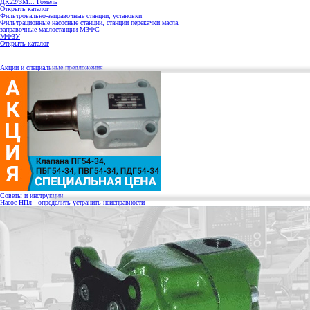
ДК22/3М... Гомель
Открыть каталог
Фильтровально-заправочные станции, установки
Фильтрационные насосные станции, станции перекачки масла,
заправочные маслостанции МЗФС
МФЗУ
Открыть каталог
Акции и специальные предложения
Советы и инструкции
Насос НПл - определить устранить неисправности