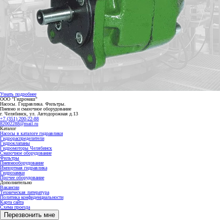
Узнать подробнее
ООО "Гидромаш"
Насосы. Гидравлика. Фильтры.
Пневмо и смазочное оборудование
г. Челябинск, ул. Автодорожная д.13
+7 (351) 200-22-88
82002288@mail.ru
Каталог
Насосы в каталоге гидравлики
Гидрораспределители
Гидроклапаны
Гидромоторы Челябинск
Смазочное оборудование
Фильтры
Пневмооборудование
Импортная гидравлика
Гидрозамки
Прочее оборудование
Дополнительно
Вакансии
Техническая литература
Политика конфиденциальности
Карта сайта
Схема проезда
Перезвонить мне