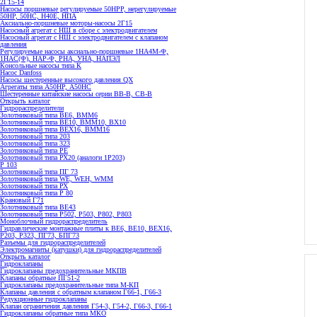
2Г15-14
Насосы поршневые регулируемые 50НРР, нерегулируемые
50НР, 50НС, Н40Е, НПА
Аксиально-поршневые моторы-насосы 2Г15
Насосный агрегат с НШ в сборе с электродвигателем
Насосный агрегат с НШ с электродвигателем с клапаном
давления
Регулируемые насосы аксиально-поршневые 1НА4М-Ф,
1НАС(Ф), НАР-Ф, РНА, УНА, НАПЭЛ
Консольные насосы типа К
Насос Danfoss
Насосы шестеренные высокого давления QX
Агрегаты типа А50НР, А50НС
Шестеренные китайские насосы серии ВВ-В, СВ-В
Открыть каталог
Гидрораспределители
Золотниковый типа ВЕ6, ВММ6
Золотниковый типа BE10, ВММ10, ВХ10
Золотниковый типа ВЕХ16, ВММ16
Золотниковый типа 203
Золотниковый типа 323
Золотниковый типа РЕ
Золотниковый типа РХ20 (аналоги 1Р203)
Р 103
Золотниковый типа ПГ 73
Золотниковый типа WE, WEH, WMM
Золотниковый типа РХ
Золотниковый типа Р 80
Крановый Г71
Золотниковый типа BE43
Золотниковый типа Р502, Р503, Р802, Р803
Моноблочный гидрораспределитель
Гидравлические монтажные плиты к ВЕ6, ВЕ10, ВЕХ16,
Р203, Р323, ПГ73, БПГ73
Разъемы для гидрораспределителей
Электромагниты (катушки) для гидрораспределителей
Открыть каталог
Гидроклапаны
Гидроклапаны предохранительные МКПВ
Клапаны обратные ПГ51-2
Гидроклапаны предохранительные типа М-КП
Клапаны давления с обратным клапаном Г66-1, Г66-3
Редукционные гидроклапаны
Клапан ограничения давления Г54-3, Г54-2, Г66-3, Г66-1
Гидроклапаны обратные типа МКО