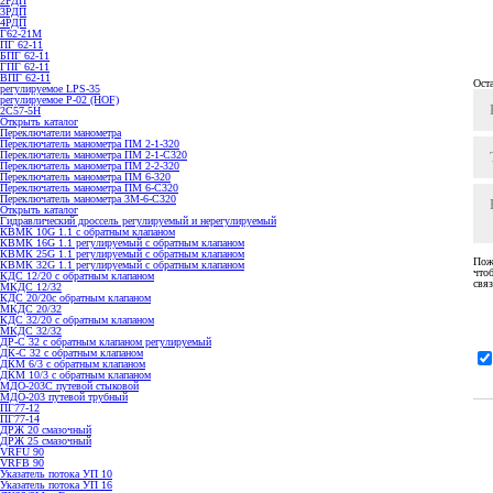
2РДП
3РДП
4РДП
Г62-21М
ПГ 62-11
БПГ 62-11
ГПГ 62-11
ВПГ 62-11
Ост
регулируемое LPS-35
регулируемое P-02 (HOF)
2С57-5Н
Открыть каталог
Переключатели манометра
Переключатель манометра ПМ 2-1-320
Переключатель манометра ПМ 2-1-С320
Переключатель манометра ПМ 2-2-320
Переключатель манометра ПМ 6-320
Переключатель манометра ПМ 6-С320
Переключатель манометра 3M-6-C320
Открыть каталог
Гидравлический дроссель регулируемый и нерегулируемый
КВМК 10G 1.1 с обратным клапаном
КВМК 16G 1.1 регулируемый с обратным клапаном
КВМК 25G 1.1 регулируемый с обратным клапаном
Пож
КВМК 32G 1.1 регулируемый с обратным клапаном
что
КДC 12/20 с обратным клапаном
связ
МКДС 12/32
КДC 20/20с обратным клапаном
МКДС 20/32
КДC 32/20 с обратным клапаном
МКДС 32/32
ДР-С 32 с обратным клапаном регулируемый
ДК-С 32 с обратным клапаном
ДКМ 6/3 с обратным клапаном
ДКМ 10/3 с обратным клапаном
МДО-203С путевой стыковой
МДО-203 путевой трубный
ПГ77-12
ПГ77-14
ДРЖ 20 смазочный
ДРЖ 25 смазочный
VRFU 90
VRFВ 90
Указатель потока УП 10
Указатель потока УП 16