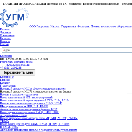
ГАРАНТИИ ПРОИЗВОДИТЕЛЕЙ Доставка до ТК - бесплатно! Подбор гидрораспределителя - бесплат
ООО Гидромаш
Насосы. Гидравлика. Фильтры.
Пневмо и смазочное оборудован
Каталог
Доставка
О компании
Качество
Новости
Статьи
Контакты
Пн - Пт с 9.00 до 17.00 МСК + 2 часа
Рассчитать доставку груза
82002288@mail.ru
+7 (351) 2002288
Перезвонить мне
Корзина: 0
Главная
-
Каталог
-
Гидронасосы
-
Насосный агрегат с НШ в сборе с электродвигателем
-
Насосный агрегат с НШ71 с электродвигателем на фланце
Насосы в каталоге гидравлики
Насос пластинчатый НПл нерегулируемый
Насос пластинчатый нерегулируемый С12-, Г12-, БГ12-
Насосы пластинчатые регулируемые Г12-5, НПлР
Шестеренные насосы НШ, Г11, НМШ
Агрегаты насосные шестеренные (аналог БГ11)
Насос радиально-поршневой Н400, Н401, Н403
эксцентрикового типа
Нерегулируемые насос-моторы типа МГ, МН, МНАФ, РМНА,
УНМА
Насос-помпа для подачи СОЖ П-25М, П-50М, П-100М,
П-125М, Гном
Аксиально-поршневые насосы с гидравлическим управлением