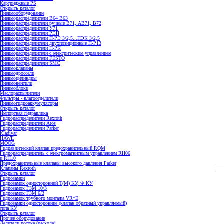
Картриджные PS
Открыть каталог
Пневмооборудование
Пневмораспределители В64 В63
Пневмораспределители ручные В71, АВ71, В72
Пневмораспределители У71
Пневмораспределители РЭП
Пневмораспределители П-РЭ 3/2,5...ПЭК 3/2,5
Пневмораспределители двухпозиционные П-Р13
Пневмораспределители П-РК
Пневмораспределители с электрическим управлением
Пневмораспределители FESTO
Пневмораспределители SMC
Пневмоклапаны
Пневмодроссели
Пневмоцилиндры
Пневмовентили
Пневмоблоки
Маслораспылители
Фильтры - влагоотделители
Пневмогидроаккумуляторы
Открыть каталог
Импортная гидравлика
Гидрораспределители Rexroth
Гидрораспределители Atos
Гидрораспределители Parker
Kladivar
HAWE
MOOG
Гидравлический клапан предохранительный RQM
Гидрораспределитель с электромагнитным управлением RH06
и RH10
Предохранительные клапаны высокого давления Parker
Клапаны Rexroth
Открыть каталог
Гидрозамки
Гидрозамок односторонний Т(М) КУ, Ф КУ
Гидрозамок ГЗМ 10/3
Гидрозамок ГЗМ 6/3
Гидрозамок трубного монтажа VR*E
Гидрозамки односторонние (клапан обратный управляемый)
типа КУ
Открыть каталог
Прочее оборудование
Делители потока (расхода)