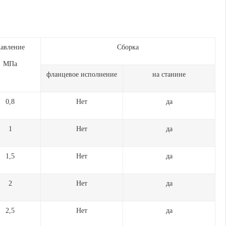
авление
Сборка
МПа
фланцевое исполнение
на станине
0,8
Нет
да
1
Нет
да
1,5
Нет
да
2
Нет
да
2,5
Нет
да