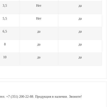
3,5
Нет
да
5,5
Нет
да
6,5
да
да
8
да
да
10
да
да
ел. +7 (351) 200-22-88. Продукция в наличии. Звоните!