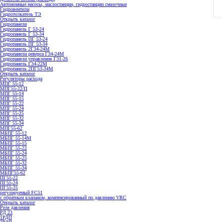
Автономные насосы, маслостанции, гидростанции смазочные
Гидровентили
Гидротолкатель ТЭ
Открыть каталог
Гидропанели
Гидропанель Г 53-24
Гидропанель Г 53-34
Гидропанель ПГ 53-24
Гидропанель ПГ 53-34
Гидропанель 2Г34-24М
Гидропанели реверса Г34-24М
Гидропанели управления Г31-26
Гидропанель Г34-22М
Гидропанель 2ПГ53-34М
Открыть каталог
Регуляторы расхода
МПГ 55-12
МПГ55-22/П
МПГ 55-14
МПГ 55-15
МПГ 55-22
МПГ 55-24
МПГ 55-25
МПГ 55-32
МПГ 55-34
МПГ55-62
МБПГ 55-12
МБПГ 55-14М
МБПГ 55-15
МБПГ 55-22
МБПГ 55-24
МБПГ 55-25
МБПГ 55-32
МБПГ 55-34
МБПГ55-62
ПГ55-22
ПГ55-24
ПГ55-25
регулируемый FC51
с обратным клапаном, компенсированный по давлению VRC
Открыть каталог
Реле давления
РД 23
1РДП