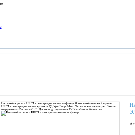
но!
ие
Насосный агрегат с НШ71 с электродвигателем на фланце
Фланцевый насосный агрегат с
Н
НШ71 с электродвигателем купить в ТД УралГидроМаш. Технические параметры. Заказы
отгружаем по России и СНГ. Доставка до терминала ТК Челябинска бесплатно.
Э
Аг