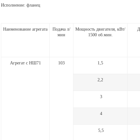
Исполнение: фланец
Наименование агрегата
Подача л/
Мощность двигателя, кВт/
Д
мин
1500 об.мин.
Агрегат с НШ71
103
1,5
2,2
3
4
5,5