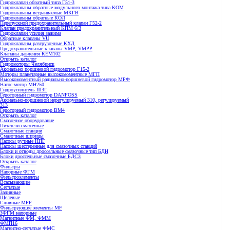
Гидроклапан обратный типа Г51-3
Гидроклапаны обратные модульного монтажа типа КОМ
Гидроклапаны встраиваемые МКГВ
Гидроклапаны обратные КОЛ
Перепускной предохранительный клапан Г52-2
Клапан предохранительный КПМ 6/3
Гидроклапан усилия зажима
Обратные клапаны VU
Гидроклапаны разгрузочные КХД
Предохранительные клапаны VMP, VMPP
Клапаны давления КЕМ102
Открыть каталог
Гидромоторы Челябинск
Аксиально поршневой гидромотор Г15-2
Моторы планетарные высокомоментные МГП
Высокомоментный радиально-поршневой гидромотор МРФ
Насос-мотор МН250
Гидроусилитель ШЗГ
Героторный гидромотор DANFOSS
Аксиально-поршневой нерегулируемый 310, регулируемый
313
Героторный гидромотор ВМ4
Открыть каталог
Смазочное оборудование
Питатели смазочные
Смазочные станции
Смазочные шприцы
Насосы ручные НПГ
Насосы шестеренные для смазочных станций
Блоки и отводы дроссельные смазочные тип БДИ
Блоки дроссельные смазочные БДС3
Открыть каталог
Фильтры
Напорные ФГМ
Фильтроэлементы
Всасывающие
Сетчатые
Заливные
Щелевые
Сливные MPF
Фильтрующие элементы MF
ЗФГМ напорные
Магнитные ФМ, ФММ
ФМП16
Магнитно-сетчатые ФМС