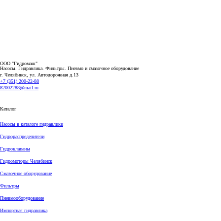
ООО "Гидромаш"
Насосы. Гидравлика. Фильтры.
Пневмо и смазочное оборудование
г. Челябинск, ул. Автодорожная д.13
+7 (351) 200-22-88
82002288@mail.ru
Каталог
Насосы в каталоге гидравлики
Гидрораспределители
Гидроклапаны
Гидромоторы Челябинск
Смазочное оборудование
Фильтры
Пневмооборудование
Импортная гидравлика