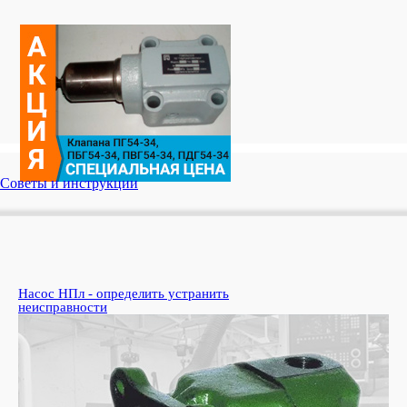
Советы и инструкции
Насос НПл - определить устранить
Ко
неисправности
пе
Узн