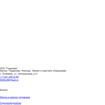
ООО "Гидромаш"
Насосы. Гидравлика. Фильтры.
Пневмо и смазочное оборудование
г. Челябинск, ул. Автодорожная д.13
+7 (351) 200-22-88
82002288@mail.ru
Каталог
Насосы в каталоге гидравлики
Гидрораспределители