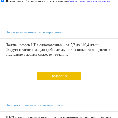
Нажимая кнопку “Оставить заявку”, я даю согласие на
обработку моих персональных данных
.
Нпл однопоточные характеристика
Подача насосов НПл однопоточных - от 5,3 до 110,4 л/мин.
Следует отметить малую требовательность к вязкости жидкости в
отсутствие высоких скоростей течения.
Подробнее
Нпл двухпоточные: характеристики
В НПл двухпоточных номинальная мощность насоса равна сумме