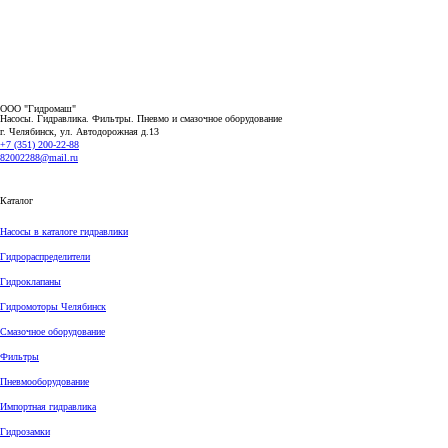
ООО "Гидромаш"
Насосы. Гидравлика. Фильтры.
Пневмо и смазочное оборудование
г. Челябинск, ул. Автодорожная д.13
+7 (351) 200-22-88
82002288@mail.ru
Каталог
Насосы в каталоге гидравлики
Гидрораспределители
Гидроклапаны
Гидромоторы Челябинск
Смазочное оборудование
Фильтры
Пневмооборудование
Импортная гидравлика
Гидрозамки