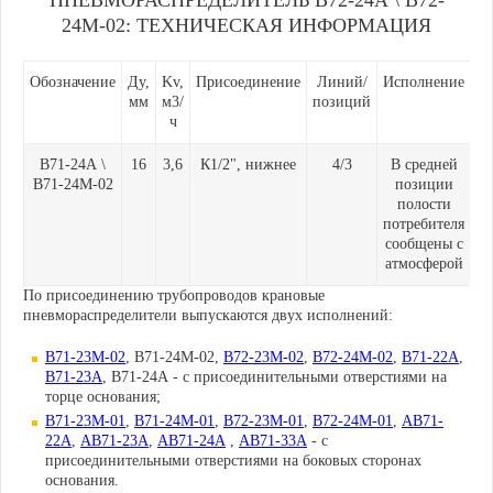
ПНЕВМОРАСПРЕДЕЛИТЕЛЬ В72-24А \ В72-
24М-02: ТЕХНИЧЕСКАЯ ИНФОРМАЦИЯ
Обозначение
Ду,
Kv,
Присоединение
Линий/
Исполнение
мм
м
3
/
позиций
ч
В71-24А \
16
3,6
К1/2", нижнее
4/3
В средней
В71-24М-02
позиции
полости
потребителя
сообщены с
атмосферой
По присоединению трубопроводов крановые
пневмораспределители выпускаются двух исполнений:
В71-23М-02
, В71-24М-02,
В72-23М-02
,
В72-24М-02
,
В71-22А
,
В71-23А
, В71-24А - с присоединительными отверстиями на
торце основания;
В71-23М-01
,
В71-24М-01
,
В72-23М-01
,
В72-24М-01
,
АВ71-
22А
,
АВ71-23А
,
АВ71-24А
,
АВ71-33А
- с
присоединительными отверстиями на боковых сторонах
основания.