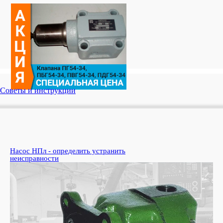
Советы и инструкции
Насос НПл - определить устранить
Ко
неисправности
пе
Узн