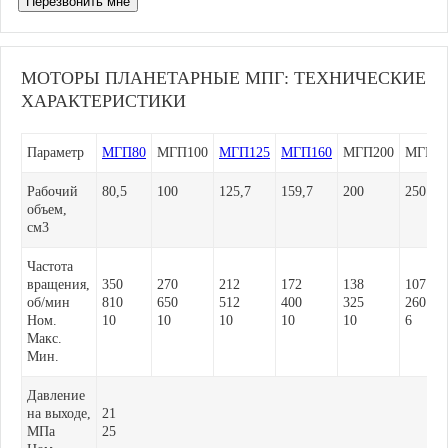
Перезвонить мне
МОТОРЫ ПЛАНЕТАРНЫЕ МПГ: ТЕХНИЧЕСКИЕ
ХАРАКТЕРИСТИКИ
Параметр
МГП80
МГП100
МГП125
МГП160
МГП200
МГП25
Рабочий
80,5
100
125,7
159,7
200
250
объем,
см
3
Частота
вращения,
350
270
212
172
138
107
об/мин
810
650
512
400
325
260
Ном.
10
10
10
10
10
6
Макс.
Мин.
Давление
на выходе,
21
МПа
25