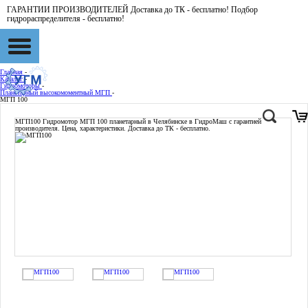
ГАРАНТИИ ПРОИЗВОДИТЕЛЕЙ Доставка до ТК - бесплатно! Подбор
гидрораспределителя - бесплатно!
Главная
-
Каталог
-
Гидромоторы
-
Планетарный высокомоментный МГП
-
МГП 100
МГП100
Гидромотор МГП 100 планетарный в Челябинске в ГидроМаш с гарантией
производителя. Цена, характеристики. Доставка до ТК - бесплатно.