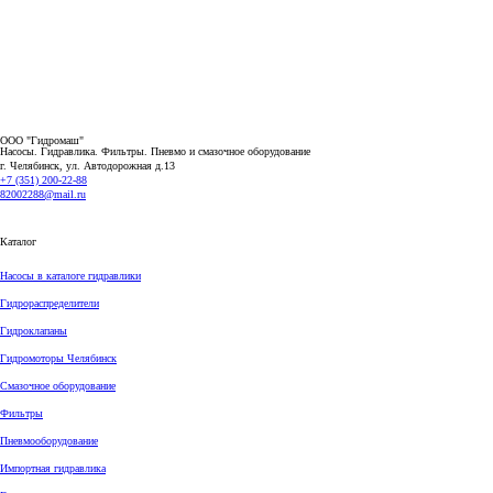
ООО "Гидромаш"
Насосы. Гидравлика. Фильтры.
Пневмо и смазочное оборудование
г. Челябинск, ул. Автодорожная д.13
+7 (351) 200-22-88
82002288@mail.ru
Каталог
Насосы в каталоге гидравлики
Гидрораспределители
Гидроклапаны
Гидромоторы Челябинск
Смазочное оборудование
Фильтры
Пневмооборудование
Импортная гидравлика