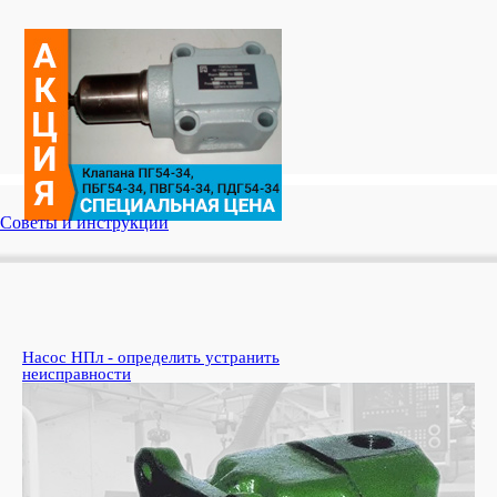
Советы и инструкции
Насос НПл - определить устранить
Ко
неисправности
пе
Узн