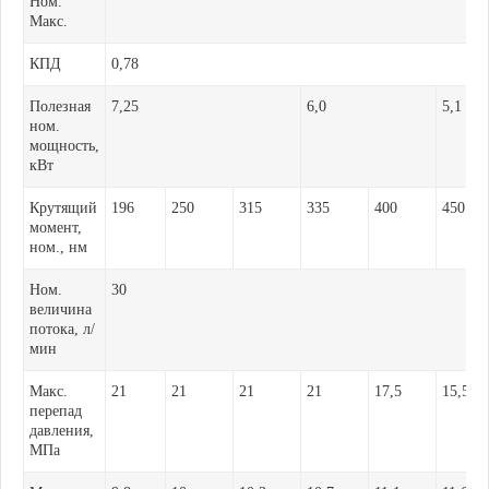
Ном.
Макс.
КПД
0,78
Полезная
7,25
6,0
5,1
ном.
мощность,
кВт
Крутящий
196
250
315
335
400
450
момент,
ном., нм
Ном.
30
величина
потока, л/
мин
Макс.
21
21
21
21
17,5
15,5
перепад
давления,
МПа