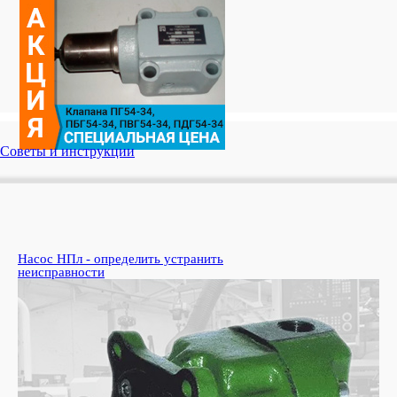
Советы и инструкции
Насос НПл - определить устранить
Ко
неисправности
пе
Узн