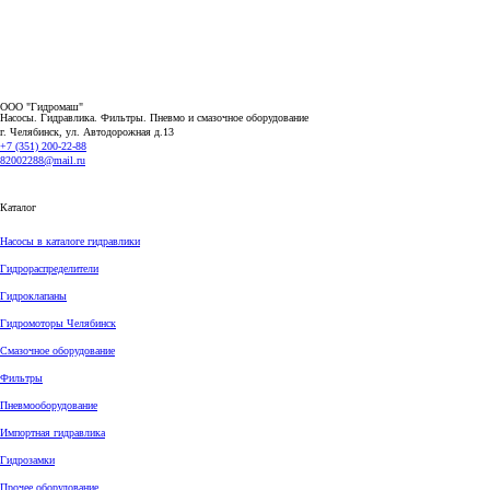
ООО "Гидромаш"
Насосы. Гидравлика. Фильтры.
Пневмо и смазочное оборудование
г. Челябинск, ул. Автодорожная д.13
+7 (351) 200-22-88
82002288@mail.ru
Каталог
Насосы в каталоге гидравлики
Гидрораспределители
Гидроклапаны
Гидромоторы Челябинск
Смазочное оборудование
Фильтры
Пневмооборудование
Импортная гидравлика
Гидрозамки
Прочее оборудование