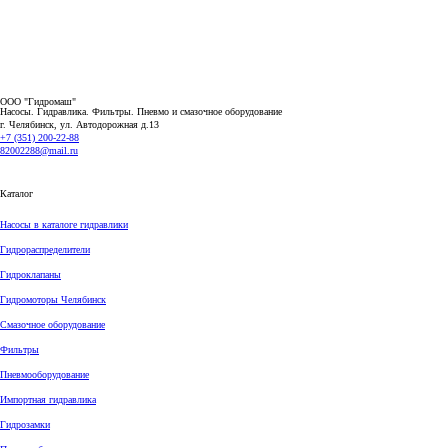
ООО "Гидромаш"
Насосы. Гидравлика. Фильтры.
Пневмо и смазочное оборудование
г. Челябинск, ул. Автодорожная д.13
+7 (351) 200-22-88
82002288@mail.ru
Каталог
Насосы в каталоге гидравлики
Гидрораспределители
Гидроклапаны
Гидромоторы Челябинск
Смазочное оборудование
Фильтры
Пневмооборудование
Импортная гидравлика
Гидрозамки