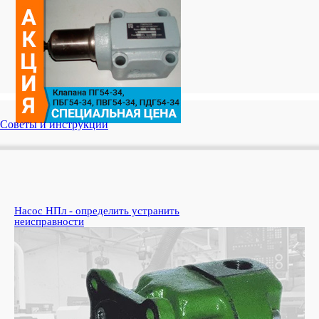
Советы и инструкции
Насос НПл - определить устранить
Ко
неисправности
пе
Узн