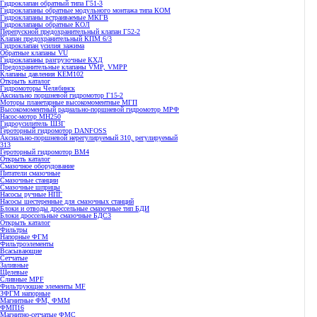
Гидроклапан обратный типа Г51-3
Гидроклапаны обратные модульного монтажа типа КОМ
Гидроклапаны встраиваемые МКГВ
Гидроклапаны обратные КОЛ
Перепускной предохранительный клапан Г52-2
Клапан предохранительный КПМ 6/3
Гидроклапан усилия зажима
Обратные клапаны VU
Гидроклапаны разгрузочные КХД
Предохранительные клапаны VMP, VMPP
Клапаны давления КЕМ102
Открыть каталог
Гидромоторы Челябинск
Аксиально поршневой гидромотор Г15-2
Моторы планетарные высокомоментные МГП
Высокомоментный радиально-поршневой гидромотор МРФ
Насос-мотор МН250
Гидроусилитель ШЗГ
Героторный гидромотор DANFOSS
Аксиально-поршневой нерегулируемый 310, регулируемый
313
Героторный гидромотор ВМ4
Открыть каталог
Смазочное оборудование
Питатели смазочные
Смазочные станции
Смазочные шприцы
Насосы ручные НПГ
Насосы шестеренные для смазочных станций
Блоки и отводы дроссельные смазочные тип БДИ
Блоки дроссельные смазочные БДС3
Открыть каталог
Фильтры
Напорные ФГМ
Фильтроэлементы
Всасывающие
Сетчатые
Заливные
Щелевые
Сливные MPF
Фильтрующие элементы MF
ЗФГМ напорные
Магнитные ФМ, ФММ
ФМП16
Магнитно-сетчатые ФМС