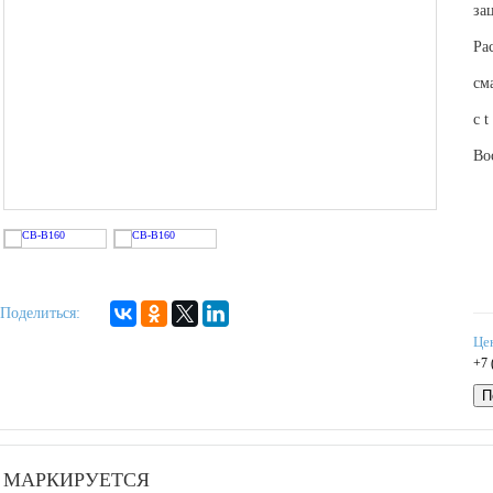
за
Ра
см
с t
Во
Поделиться:
Це
+7 
П
МАРКИРУЕТСЯ