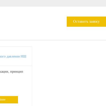
Оставить заявку
кого давления НШ
кации, принцип
бнее