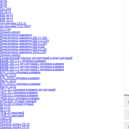
2РДП
3РДП
4РДП
Г62-21М
ПГ 62-11
БПГ 62-11
ГПГ 62-11
ВПГ 62-11
регулируемое LPS-35
регулируемое P-02 (HOF)
2С57-5Н
Открыть каталог
Переключатели манометра
Переключатель манометра ПМ 2-1-320
Переключатель манометра ПМ 2-1-С320
Переключатель манометра ПМ 2-2-320
Переключатель манометра ПМ 6-320
Переключатель манометра ПМ 6-С320
Переключатель манометра 3M-6-C320
Открыть каталог
Гидравлический дроссель регулируемый и нерегулируемый
КВМК 10G 1.1 с обратным клапаном
КВМК 16G 1.1 регулируемый с обратным клапаном
КВМК 25G 1.1 регулируемый с обратным клапаном
КВМК 32G 1.1 регулируемый с обратным клапаном
КДC 12/20 с обратным клапаном
МКДС 12/32
КДC 20/20с обратным клапаном
МКДС 20/32
КДC 32/20 с обратным клапаном
МКДС 32/32
ДР-С 32 с обратным клапаном регулируемый
ДК-С 32 с обратным клапаном
ДКМ 6/3 с обратным клапаном
Ост
ДКМ 10/3 с обратным клапаном
МДО-203С путевой стыковой
МДО-203 путевой трубный
ПГ77-12
ПГ77-14
ДРЖ 20 смазочный
ДРЖ 25 смазочный
VRFU 90
VRFВ 90
Указатель потока УП 10
Указатель потока УП 16