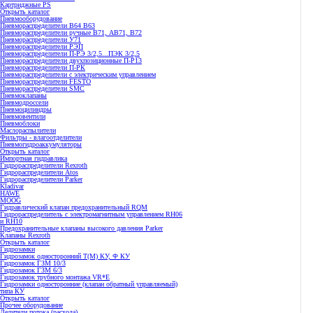
Картриджные PS
Открыть каталог
Пневмооборудование
Пневмораспределители В64 В63
Пневмораспределители ручные В71, АВ71, В72
Пневмораспределители У71
Пневмораспределители РЭП
Пневмораспределители П-РЭ 3/2,5...ПЭК 3/2,5
Пневмораспределители двухпозиционные П-Р13
Пневмораспределители П-РК
Пневмораспределители с электрическим управлением
Пневмораспределители FESTO
Пневмораспределители SMC
Пневмоклапаны
Пневмодроссели
Пневмоцилиндры
Пневмовентили
Пневмоблоки
Маслораспылители
Фильтры - влагоотделители
Пневмогидроаккумуляторы
Открыть каталог
Импортная гидравлика
Гидрораспределители Rexroth
Гидрораспределители Atos
Гидрораспределители Parker
Kladivar
HAWE
MOOG
Гидравлический клапан предохранительный RQM
Гидрораспределитель с электромагнитным управлением RH06
и RH10
Предохранительные клапаны высокого давления Parker
Клапаны Rexroth
Открыть каталог
Гидрозамки
Гидрозамок односторонний Т(М) КУ, Ф КУ
Гидрозамок ГЗМ 10/3
Гидрозамок ГЗМ 6/3
Гидрозамок трубного монтажа VR*E
Гидрозамки односторонние (клапан обратный управляемый)
типа КУ
Открыть каталог
Прочее оборудование
Делители потока (расхода)