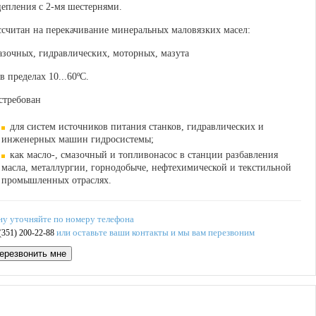
цепления с 2-мя шестернями.
ссчитан на перекачивание минеральных маловязких масел:
азочных, гидравлических, моторных, мазута
 в пределах 10...60ºС.
стребован
для систем источников питания станков, гидравлических и
инженерных машин гидросистемы;
как масло-, смазочный и топливонасос в станции разбавления
масла, металлургии, горнодобыче, нефтехимической и текстильной
промышленных отраслях.
ну уточняйте по номеру телефона
или оставьте ваши контакты и мы вам перезвоним
(351) 200-22-88
ерезвонить мне