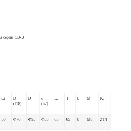
c
2
D
D
d
E,
T
b
M
K,
(f18)
(h7)
50
Ф70
Ф95
Ф35
65
65
8
M8
Z1/f