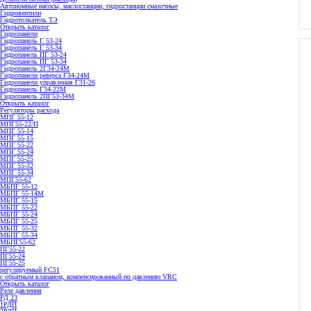
Автономные насосы, маслостанции, гидростанции смазочные
Гидровентили
Гидротолкатель ТЭ
Открыть каталог
Гидропанели
Гидропанель Г 53-24
Гидропанель Г 53-34
Гидропанель ПГ 53-24
Гидропанель ПГ 53-34
Гидропанель 2Г34-24М
Гидропанели реверса Г34-24М
Гидропанели управления Г31-26
Гидропанель Г34-22М
Гидропанель 2ПГ53-34М
Открыть каталог
Регуляторы расхода
МПГ 55-12
МПГ55-22/П
МПГ 55-14
МПГ 55-15
МПГ 55-22
МПГ 55-24
МПГ 55-25
МПГ 55-32
МПГ 55-34
МПГ55-62
МБПГ 55-12
МБПГ 55-14М
МБПГ 55-15
МБПГ 55-22
МБПГ 55-24
МБПГ 55-25
МБПГ 55-32
МБПГ 55-34
МБПГ55-62
ПГ55-22
ПГ55-24
ПГ55-25
регулируемый FC51
с обратным клапаном, компенсированный по давлению VRC
Открыть каталог
Реле давления
РД 23
1РДП