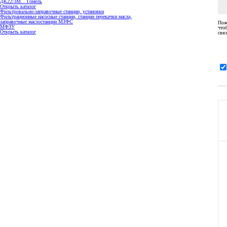
ДК22/3М... Гомель
Открыть каталог
Фильтровально-заправочные станции, установки
Фильтрационные насосные станции, станции перекачки масла,
заправочные маслостанции МЗФС
Пож
МФЗУ
что
Открыть каталог
связ