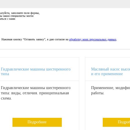
алуйста, заполните поля формы,
бы наши специалисты могли
аться с вами
Нажимая кнопку “Оставить заявку”, я даю согласие на
обработку моих персональных данных
.
Гидравлические машины шестеренного
Масляный насос высо
типа
и его применение
Гидравлические машины шестеренного
Применение, модифи
типа: виды, отличия. принципиальная
работы.
схема.
Подробнее
Подро