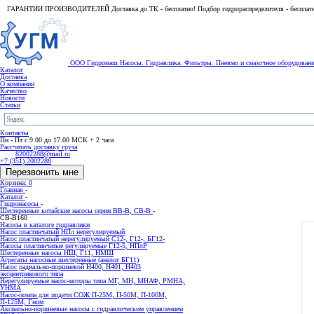
ГАРАНТИИ ПРОИЗВОДИТЕЛЕЙ Доставка до ТК - бесплатно! Подбор гидрораспределителя - бесплат
ООО Гидромаш
Насосы. Гидравлика. Фильтры.
Пневмо и смазочное оборудован
Каталог
Доставка
О компании
Качество
Новости
Статьи
Контакты
Пн - Пт с 9.00 до 17.00 МСК + 2 часа
Рассчитать доставку груза
82002288@mail.ru
+7 (351) 2002288
Перезвонить мне
Корзина: 0
Главная
-
Каталог
-
Гидронасосы
-
Шестеренные китайские насосы серии ВВ-В, СВ-В
-
СВ-В160
Насосы в каталоге гидравлики
Насос пластинчатый НПл нерегулируемый
Насос пластинчатый нерегулируемый С12-, Г12-, БГ12-
Насосы пластинчатые регулируемые Г12-5, НПлР
Шестеренные насосы НШ, Г11, НМШ
Агрегаты насосные шестеренные (аналог БГ11)
Насос радиально-поршневой Н400, Н401, Н403
эксцентрикового типа
Нерегулируемые насос-моторы типа МГ, МН, МНАФ, РМНА,
УНМА
Насос-помпа для подачи СОЖ П-25М, П-50М, П-100М,
П-125М, Гном
Аксиально-поршневые насосы с гидравлическим управлением