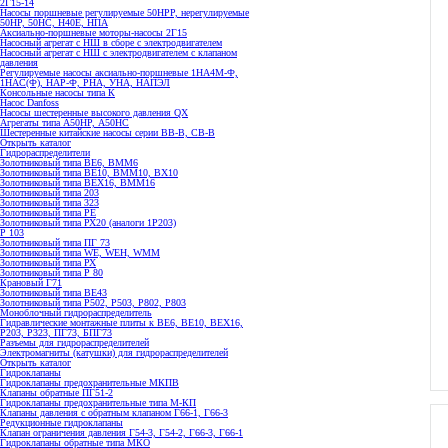
2Г15-14
Насосы поршневые регулируемые 50НРР, нерегулируемые
50НР, 50НС, Н40Е, НПА
Аксиально-поршневые моторы-насосы 2Г15
Насосный агрегат с НШ в сборе с электродвигателем
Насосный агрегат с НШ с электродвигателем с клапаном
давления
Регулируемые насосы аксиально-поршневые 1НА4М-Ф,
1НАС(Ф), НАР-Ф, РНА, УНА, НАПЭЛ
Консольные насосы типа К
Насос Danfoss
Насосы шестеренные высокого давления QX
Агрегаты типа А50НР, А50НС
Шестеренные китайские насосы серии ВВ-В, СВ-В
Открыть каталог
Гидрораспределители
Золотниковый типа ВЕ6, ВММ6
Золотниковый типа BE10, ВММ10, ВХ10
Золотниковый типа ВЕХ16, ВММ16
Золотниковый типа 203
Золотниковый типа 323
Золотниковый типа РЕ
Золотниковый типа РХ20 (аналоги 1Р203)
Р 103
Золотниковый типа ПГ 73
Золотниковый типа WE, WEH, WMM
Золотниковый типа РХ
Золотниковый типа Р 80
Крановый Г71
Золотниковый типа BE43
Золотниковый типа Р502, Р503, Р802, Р803
Моноблочный гидрораспределитель
Гидравлические монтажные плиты к ВЕ6, ВЕ10, ВЕХ16,
Р203, Р323, ПГ73, БПГ73
Разъемы для гидрораспределителей
Электромагниты (катушки) для гидрораспределителей
Открыть каталог
Гидроклапаны
Гидроклапаны предохранительные МКПВ
Клапаны обратные ПГ51-2
Гидроклапаны предохранительные типа М-КП
Клапаны давления с обратным клапаном Г66-1, Г66-3
Редукционные гидроклапаны
Клапан ограничения давления Г54-3, Г54-2, Г66-3, Г66-1
Гидроклапаны обратные типа МКО