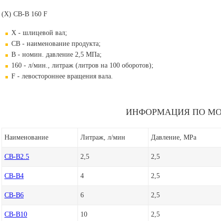
(Х) СВ-B 160 F
X - шлицевой вал;
CB - наименование продукта;
В - номин. давление 2,5 МПа;
160 - л/мин., литраж (литров на 100 оборотов);
F - левостороннее вращения вала.
ИНФОРМАЦИЯ ПО МО
Наименование
Литраж, л/мин
Давление, МPа
CB-B2.5
2,5
2,5
CB-B4
4
2,5
CB-B6
6
2,5
CB-B10
10
2,5