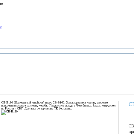
но!
ие
СВ-В160
Шестеренный китайский насос СВ-В160. Характеристика, состав, строение,
С
присоединительные размеры, чертёж. Продажа со склада в Челябинске. Заказы отгружаем
по России и СНГ. Доставка до терминала ТК бесплатно.
СВ
пр