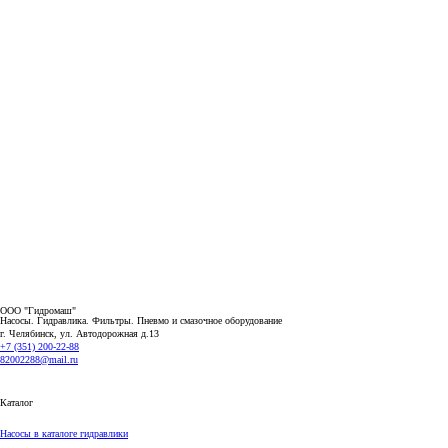
ООО "Гидромаш"
Насосы. Гидравлика. Фильтры.
Пневмо и смазочное оборудование
г. Челябинск, ул. Автодорожная д.13
+7 (351) 200-22-88
82002288@mail.ru
Каталог
Насосы в каталоге гидравлики