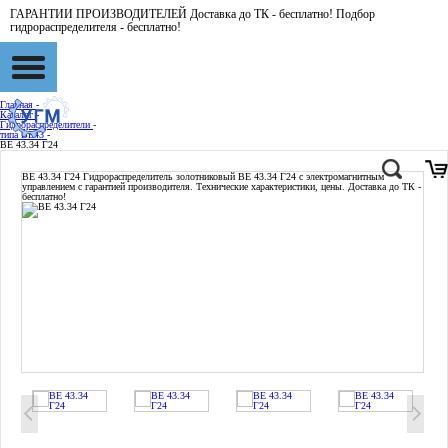
ГАРАНТИИ ПРОИЗВОДИТЕЛЕЙ Доставка до ТК - бесплатно! Подбор
гидрораспределителя - бесплатно!
Главная
-
Каталог
-
Гидрораспределители
-
типа BE43
-
ВЕ 43.34 Г24
ВЕ 43.34 Г24
Гидрораспределитель золотниковый ВЕ 43.34 Г24 с электромагнитным
управлением с гарантией производителя. Технические характеристики, цены. Доставка до ТК -
бесплатно!