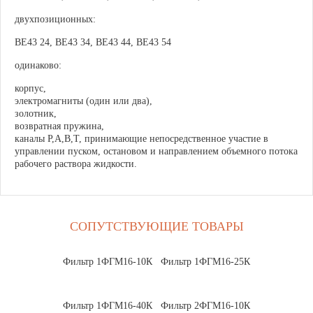
двухпозиционных:
ВЕ43 24, ВЕ43 34, ВЕ43 44, ВЕ43 54
одинаково:
корпус,
электромагниты (один или два),
золотник,
возвратная пружина,
каналы Р,А,В,Т, принимающие непосредственное участие в
управлении пуском, остановом и направлением объемного потока
рабочего раствора жидкости.
СОПУТСТВУЮЩИЕ ТОВАРЫ
Фильтр 1ФГМ16-10К
Фильтр 1ФГМ16-25К
Фильтр 1ФГМ16-40К
Фильтр 2ФГМ16-10К