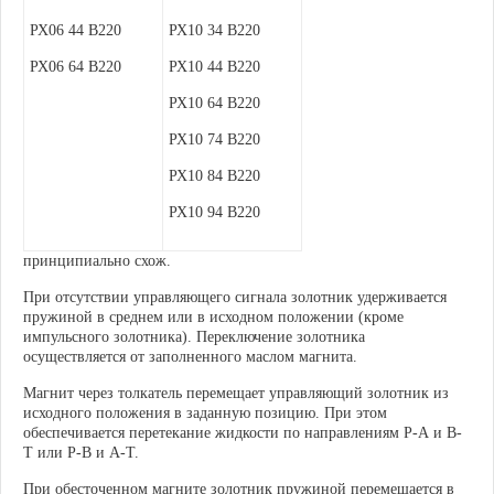
РХ06 44 В220
РХ10 34 В220
РХ06 64 В220
РХ10 44 В220
РХ10 64 В220
РХ10 74 В220
РХ10 84 В220
РХ10 94 В220
принципиально схож.
При отсутствии управляющего сигнала золотник удерживается
пружиной в среднем или в исходном положении (кроме
импульсного золотника). Переключение золотника
осуществляется от заполненного маслом магнита.
Магнит через толкатель перемещает управляющий золотник из
исходного положения в заданную позицию. При этом
обеспечивается перетекание жидкости по направлениям Р-А и В-
Т или Р-В и А-Т.
При обесточенном магните золотник пружиной перемещается в