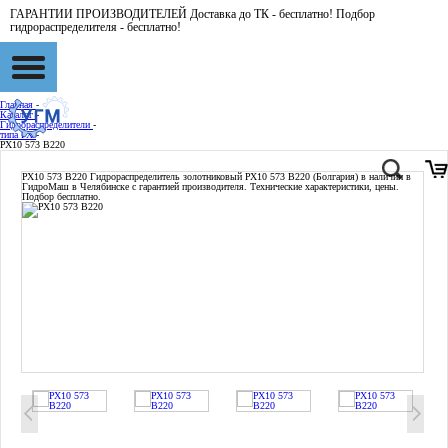
ГАРАНТИИ ПРОИЗВОДИТЕЛЕЙ Доставка до ТК - бесплатно! Подбор
гидрораспределителя - бесплатно!
Главная
-
Каталог
-
Гидрораспределители
-
типа РХ
-
РХ10 573 В220
РХ10 573 В220
Гидрораспределитель золотниковый РХ10 573 В220 (Болгария) в наличии в
ГидроМаш в Челябинске с гарантией производителя. Технические характеристики, цены.
Подбор бесплатно.