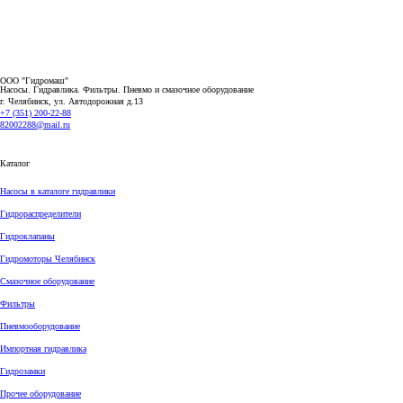
ООО "Гидромаш"
Насосы. Гидравлика. Фильтры.
Пневмо и смазочное оборудование
г. Челябинск, ул. Автодорожная д.13
+7 (351) 200-22-88
82002288@mail.ru
Каталог
Насосы в каталоге гидравлики
Гидрораспределители
Гидроклапаны
Гидромоторы Челябинск
Смазочное оборудование
Фильтры
Пневмооборудование
Импортная гидравлика
Гидрозамки
Прочее оборудование