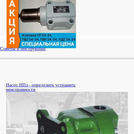
Советы и инструкции
Насос НПл - определить устранить
Ко
неисправности
пе
Узн