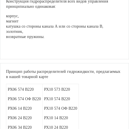
Конструкция гидрораспределителя всех видов управления
принципиально одинаковая:
корпус,
магнит
катушка со стороны канала А или со стороны канала В,
золотник,
возвратные пружины.
Принцип работы распределителей гидрожидкости, предлагаемых
в нашей товарной карте
РХ06 574 В220
РХ10 573 В220
РХ06 574 ОФ В220
РХ10 574 В220
РХ06 14 В220
РХ10 574 ОФ В220
РХ06 24 В220
РХ10 14 В220
РХ06 34 В220
РХ10 24 В220