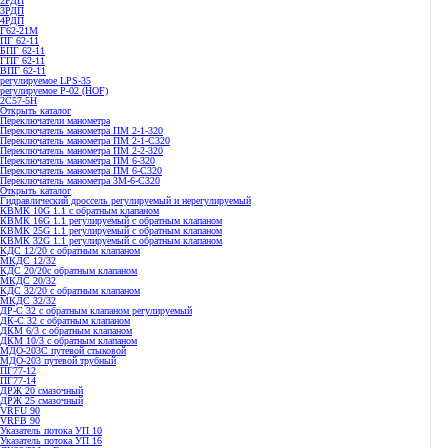
2РДП
3РДП
4РДП
Г62-21М
ПГ 62-11
БПГ 62-11
ГПГ 62-11
ВПГ 62-11
регулируемое LPS-35
регулируемое P-02 (HOF)
2С57-5Н
Открыть каталог
Переключатели манометра
Переключатель манометра ПМ 2-1-320
Переключатель манометра ПМ 2-1-С320
Переключатель манометра ПМ 2-2-320
Переключатель манометра ПМ 6-320
Переключатель манометра ПМ 6-С320
Переключатель манометра 3M-6-C320
Открыть каталог
Гидравлический дроссель регулируемый и нерегулируемый
КВМК 10G 1.1 с обратным клапаном
КВМК 16G 1.1 регулируемый с обратным клапаном
КВМК 25G 1.1 регулируемый с обратным клапаном
КВМК 32G 1.1 регулируемый с обратным клапаном
КДC 12/20 с обратным клапаном
МКДС 12/32
КДC 20/20с обратным клапаном
МКДС 20/32
КДC 32/20 с обратным клапаном
МКДС 32/32
ДР-С 32 с обратным клапаном регулируемый
ДК-С 32 с обратным клапаном
ДКМ 6/3 с обратным клапаном
ДКМ 10/3 с обратным клапаном
МДО-203С путевой стыковой
МДО-203 путевой трубный
ПГ77-12
ПГ77-14
ДРЖ 20 смазочный
ДРЖ 25 смазочный
VRFU 90
VRFВ 90
Указатель потока УП 10
Указатель потока УП 16