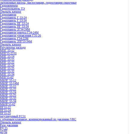
Автономные насосы, маслостанции, гидростанции смазочные
Гидровентили
Гидротолкатель ТЭ
Открыть каталог
Гидропанели
Гидропанель Г 53-24
Гидропанель Г 53-34
Гидропанель ПГ 53-24
Гидропанель ПГ 53-34
Гидропанель 2Г34-24М
Гидропанели реверса Г34-24М
Гидропанели управления Г31-26
Гидропанель Г34-22М
Гидропанель 2ПГ53-34М
Открыть каталог
Регуляторы расхода
МПГ 55-12
МПГ55-22/П
МПГ 55-14
МПГ 55-15
МПГ 55-22
МПГ 55-24
МПГ 55-25
МПГ 55-32
МПГ 55-34
МПГ55-62
МБПГ 55-12
МБПГ 55-14М
МБПГ 55-15
МБПГ 55-22
МБПГ 55-24
МБПГ 55-25
МБПГ 55-32
МБПГ 55-34
МБПГ55-62
ПГ55-22
ПГ55-24
ПГ55-25
регулируемый FC51
с обратным клапаном, компенсированный по давлению VRC
Открыть каталог
Реле давления
РД 23
1РДП