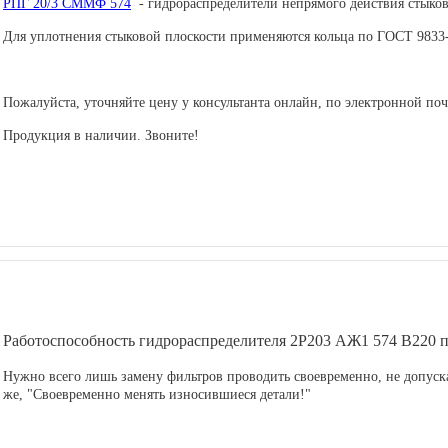
РПГ 20/3 СММФ 574
- гидрораспределители непрямого действия стыко
Для уплотнения стыковой плоскости применяются кольца по ГОСТ 9833-
Пожалуйста, уточняйте цену у консультанта онлайн, по электронной почт
Продукция в наличии. Звоните!
Работоспособность гидрораспределителя 2Р203 АЖ1 574 В220 
Нужно всего лишь замену фильтров проводить своевременно, не допуска
же, "Своевременно менять износившиеся детали!"