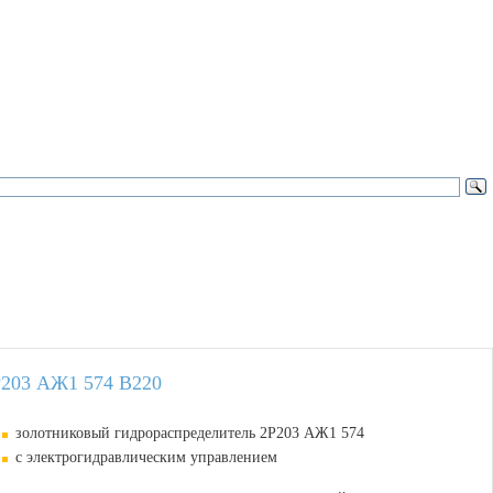
Р203 АЖ1 574 В220
золотниковый гидрораспределитель 2Р203 АЖ1 574
с электрогидравлическим управлением