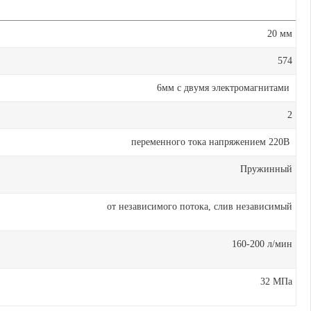
20 мм
574
6мм с двумя электромагнитами
2
переменного тока напряжением 220В
Пружинный
от независимого потока, слив независимый
160-200 л/мин
32 МПа