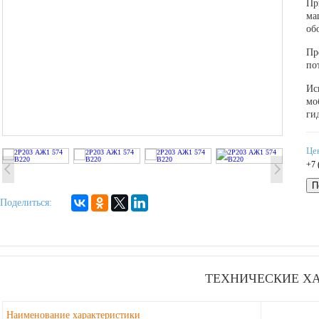
Пр
ма
об
Пр
по
Ис
мо
ги
Це
+7 
П
Поделиться:
ТЕХНИЧЕСКИЕ Х
Наименование характеристики