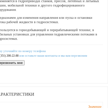
именяется в гидроприводах станков, прессов, литейных и литьевых
шин, мобильной техники и другого гидрофицированного
орудования.
едназначен для изменения направления или пуска и остановки
тока рабочей жидкости в гидросистемах.
пользуется в горнодобывающей и перерабатывающей технике, в
бильных установках для управления гидравлическими потоками в
дросистемах.
ну уточняйте по номеру телефона
или оставьте ваши контакты и мы вам перезвоним
(351) 200-22-88
ерезвонить мне
АРАКТЕРИСТИКИ
Значение