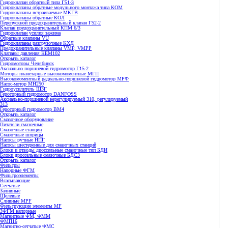
Гидроклапан обратный типа Г51-3
Гидроклапаны обратные модульного монтажа типа КОМ
Гидроклапаны встраиваемые МКГВ
Гидроклапаны обратные КОЛ
Перепускной предохранительный клапан Г52-2
Клапан предохранительный КПМ 6/3
Гидроклапан усилия зажима
Обратные клапаны VU
Гидроклапаны разгрузочные КХД
Предохранительные клапаны VMP, VMPP
Клапаны давления КЕМ102
Открыть каталог
Гидромоторы Челябинск
Аксиально поршневой гидромотор Г15-2
Моторы планетарные высокомоментные МГП
Высокомоментный радиально-поршневой гидромотор МРФ
Насос-мотор МН250
Гидроусилитель ШЗГ
Героторный гидромотор DANFOSS
Аксиально-поршневой нерегулируемый 310, регулируемый
313
Героторный гидромотор ВМ4
Открыть каталог
Смазочное оборудование
Питатели смазочные
Смазочные станции
Смазочные шприцы
Насосы ручные НПГ
Насосы шестеренные для смазочных станций
Блоки и отводы дроссельные смазочные тип БДИ
Блоки дроссельные смазочные БДС3
Открыть каталог
Фильтры
Напорные ФГМ
Фильтроэлементы
Всасывающие
Сетчатые
Заливные
Щелевые
Сливные MPF
Фильтрующие элементы MF
ЗФГМ напорные
Магнитные ФМ, ФММ
ФМП16
Магнитно-сетчатые ФМС