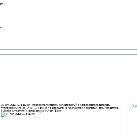
но!
ие
2Р203 АЖ1 574 В220
Гидрораспределитель золотниковый с электрогидравлическим
2
управлением 2Р203 АЖ1 574 В220 в ГидроМаш в Челябинске с гарантией производителя.
Подбор бесплатно. Схемы подключения. Цена.