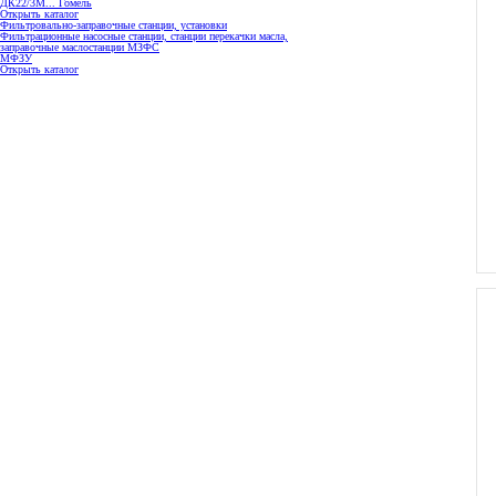
ДК22/3М... Гомель
Открыть каталог
Фильтровально-заправочные станции, установки
Фильтрационные насосные станции, станции перекачки масла,
заправочные маслостанции МЗФС
МФЗУ
Открыть каталог