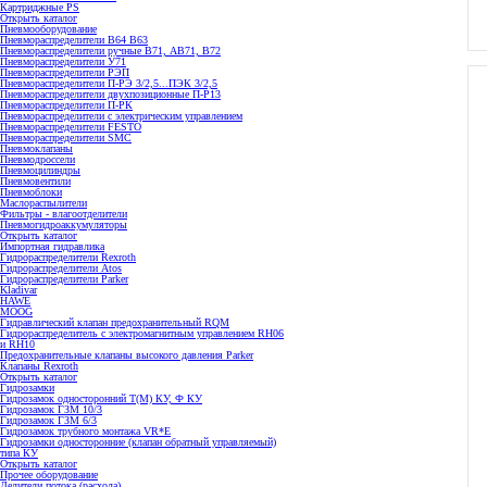
Картриджные PS
Открыть каталог
Пневмооборудование
Пневмораспределители В64 В63
Пневмораспределители ручные В71, АВ71, В72
Пневмораспределители У71
Пневмораспределители РЭП
Пневмораспределители П-РЭ 3/2,5...ПЭК 3/2,5
Пневмораспределители двухпозиционные П-Р13
Пневмораспределители П-РК
Пневмораспределители с электрическим управлением
Пневмораспределители FESTO
Пневмораспределители SMC
Пневмоклапаны
Пневмодроссели
Пневмоцилиндры
Пневмовентили
Пневмоблоки
Маслораспылители
Фильтры - влагоотделители
Пневмогидроаккумуляторы
Открыть каталог
Импортная гидравлика
Гидрораспределители Rexroth
Гидрораспределители Atos
Гидрораспределители Parker
Kladivar
HAWE
MOOG
Гидравлический клапан предохранительный RQM
Гидрораспределитель с электромагнитным управлением RH06
и RH10
Предохранительные клапаны высокого давления Parker
Клапаны Rexroth
Открыть каталог
Гидрозамки
Гидрозамок односторонний Т(М) КУ, Ф КУ
Гидрозамок ГЗМ 10/3
Гидрозамок ГЗМ 6/3
Гидрозамок трубного монтажа VR*E
Гидрозамки односторонние (клапан обратный управляемый)
типа КУ
Открыть каталог
Прочее оборудование
Делители потока (расхода)