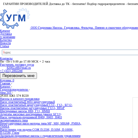
ГАРАНТИИ ПРОИЗВОДИТЕЛЕЙ Доставка до ТК - бесплатно! Подбор гидрораспределителя - бесплат
ООО Гидромаш
Насосы. Гидравлика. Фильтры.
Пневмо и смазочное оборудован
Каталог
Доставка
О компании
Качество
Новости
Статьи
Контакты
Пн - Пт с 9.00 до 17.00 МСК + 2 часа
Рассчитать доставку груза
82002288@mail.ru
+7 (351) 2002288
Перезвонить мне
Корзина: 0
Главная
-
Каталог
-
Гидрораспределители
-
типа 203
-
2Р203 АЖ1 574 В220
Насосы в каталоге гидравлики
Насос пластинчатый НПл нерегулируемый
Насос пластинчатый нерегулируемый С12-, Г12-, БГ12-
Насосы пластинчатые регулируемые Г12-5, НПлР
Шестеренные насосы НШ, Г11, НМШ
Агрегаты насосные шестеренные (аналог БГ11)
Насос радиально-поршневой Н400, Н401, Н403
эксцентрикового типа
Нерегулируемые насос-моторы типа МГ, МН, МНАФ, РМНА,
УНМА
Насос-помпа для подачи СОЖ П-25М, П-50М, П-100М,
П-125М, Гном
Аксиально-поршневые насосы с гидравлическим управлением