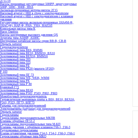
2Г15-14
Насосы поршневые регулируемые 50НРР, нерегулируемые
50НР, 50НС, Н40Е, НПА
Аксиально-поршневые моторы-насосы 2Г15
Насосный агрегат с НШ в сборе с электродвигателем
Насосный агрегат с НШ с электродвигателем с клапаном
давления
Регулируемые насосы аксиально-поршневые 1НА4М-Ф,
1НАС(Ф), НАР-Ф, РНА, УНА, НАПЭЛ
Консольные насосы типа К
Насос Danfoss
Насосы шестеренные высокого давления QX
Агрегаты типа А50НР, А50НС
Шестеренные китайские насосы серии ВВ-В, СВ-В
Открыть каталог
Гидрораспределители
Золотниковый типа ВЕ6, ВММ6
Золотниковый типа BE10, ВММ10, ВХ10
Золотниковый типа ВЕХ16, ВММ16
Золотниковый типа 203
Золотниковый типа 323
Золотниковый типа РЕ
Золотниковый типа РХ20 (аналоги 1Р203)
Р 103
Золотниковый типа ПГ 73
Золотниковый типа WE, WEH, WMM
Золотниковый типа РХ
Золотниковый типа Р 80
Крановый Г71
Золотниковый типа BE43
Золотниковый типа Р502, Р503, Р802, Р803
Моноблочный гидрораспределитель
Гидравлические монтажные плиты к ВЕ6, ВЕ10, ВЕХ16,
Р203, Р323, ПГ73, БПГ73
Разъемы для гидрораспределителей
Электромагниты (катушки) для гидрораспределителей
Открыть каталог
Гидроклапаны
Гидроклапаны предохранительные МКПВ
Клапаны обратные ПГ51-2
Гидроклапаны предохранительные типа М-КП
Клапаны давления с обратным клапаном Г66-1, Г66-3
Редукционные гидроклапаны
Клапан ограничения давления Г54-3, Г54-2, Г66-3, Г66-1
Гидроклапаны обратные типа МКО