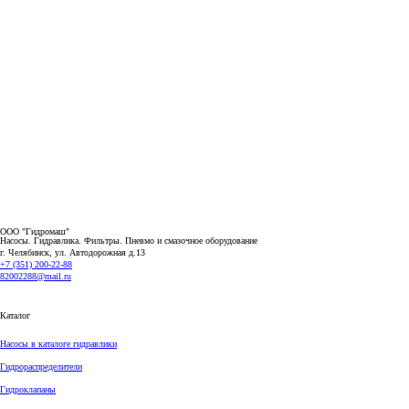
ООО "Гидромаш"
Насосы. Гидравлика. Фильтры.
Пневмо и смазочное оборудование
г. Челябинск, ул. Автодорожная д.13
+7 (351) 200-22-88
82002288@mail.ru
Каталог
Насосы в каталоге гидравлики
Гидрораспределители
Гидроклапаны