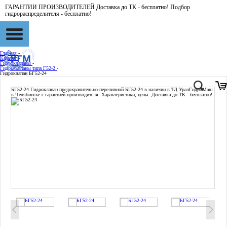
ГАРАНТИИ ПРОИЗВОДИТЕЛЕЙ Доставка до ТК - бесплатно! Подбор
гидрораспределителя - бесплатно!
Главная
-
Каталог
-
Гидроклапаны
-
Гидроклапаны типа Г52-2
-
Гидроклапан БГ52-24
БГ52-24
Гидроклапан предохранительно-переливной БГ52-24 в наличии в ТД УралГидроМаш
в Челябинске с гарантией производителя. Характеристики, цены. Доставка до ТК - бесплатно!