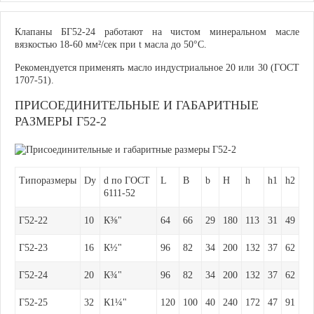
Клапаны БГ52-24 работают на чистом минеральном масле
вязкостью 18-60 мм²/сек при t масла до 50°С.
Рекомендуется применять масло индустриальное 20 или 30 (ГОСТ
1707-51).
ПРИСОЕДИНИТЕЛЬНЫЕ И ГАБАРИТНЫЕ
РАЗМЕРЫ Г52-2
Типоразмеры
Dy
d по ГОСТ
L
B
b
H
h
h1
h2
6111-52
Г52-22
10
К⅜"
64
66
29
180
113
31
49
Г52-23
16
К½"
96
82
34
200
132
37
62
Г52-24
20
К¾"
96
82
34
200
132
37
62
Г52-25
32
К1¼"
120
100
40
240
172
47
91