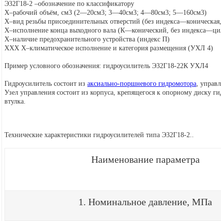
Э32Г18-2 –обозначение по классификатору
Х
–рабочий объём, см
3
(2—20см
3
; 3—40см
3
; 4—80см
3
; 5—160см
3
)
Х
–вид резьбы присоединительных отверстий (без индекса—коническая
Х
–исполнение конца выходного вала (К—конический, без индекса—ц
Х
–наличие предохранительного устройства (индекс П)
ХХХ Х
–климатическое исполнение и категория размещения (УХЛ 4)
Пример условного обозначения: гидроусилитель Э32Г18-22К УХЛ4
Гидроусилитель состоит из
аксиально-поршневого гидромотора
, управ
Узел управления состоит из корпуса, крепящегося к опорному диску ги
втулка.
Технические характеристики гидроусилителей типа Э32Г18-2..
Наименование параметра
1. Номинальное давление, МПа