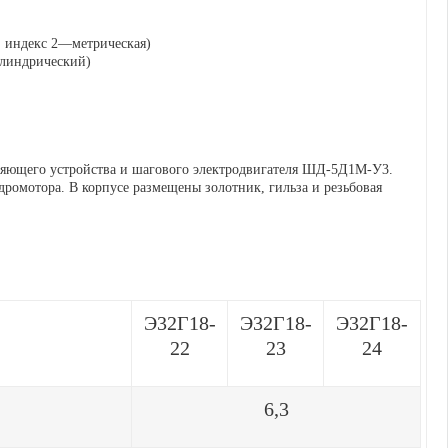
, индекс 2—метрическая)
илиндрический)
ляющего устройства и шагового электродвигателя ШД-5Д1М-У3.
дромотора. В корпусе размещены золотник, гильза и резьбовая
Э32Г18-
Э32Г18-
Э32Г18-
22
23
24
6,3