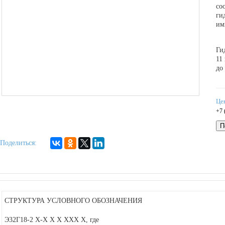
со
ги
им
Ги
11
до
Це
+7 
П
Поделиться:
СТРУКТУРА УСЛОВНОГО ОБОЗНАЧЕНИЯ
Э32Г18-2 Х-Х Х Х ХХХ Х
, где