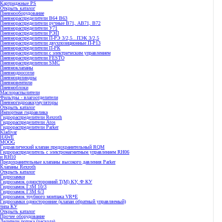
Картриджные PS
Открыть каталог
Пневмооборудование
Пневмораспределители В64 В63
Пневмораспределители ручные В71, АВ71, В72
Пневмораспределители У71
Пневмораспределители РЭП
Пневмораспределители П-РЭ 3/2,5...ПЭК 3/2,5
Пневмораспределители двухпозиционные П-Р13
Пневмораспределители П-РК
Пневмораспределители с электрическим управлением
Пневмораспределители FESTO
Пневмораспределители SMC
Пневмоклапаны
Пневмодроссели
Пневмоцилиндры
Пневмовентили
Пневмоблоки
Маслораспылители
Фильтры - влагоотделители
Пневмогидроаккумуляторы
Открыть каталог
Импортная гидравлика
Гидрораспределители Rexroth
Гидрораспределители Atos
Гидрораспределители Parker
Kladivar
HAWE
MOOG
Гидравлический клапан предохранительный RQM
Гидрораспределитель с электромагнитным управлением RH06
и RH10
Предохранительные клапаны высокого давления Parker
Клапаны Rexroth
Открыть каталог
Гидрозамки
Гидрозамок односторонний Т(М) КУ, Ф КУ
Гидрозамок ГЗМ 10/3
Гидрозамок ГЗМ 6/3
Гидрозамок трубного монтажа VR*E
Гидрозамки односторонние (клапан обратный управляемый)
типа КУ
Открыть каталог
Прочее оборудование
Делители потока (расхода)