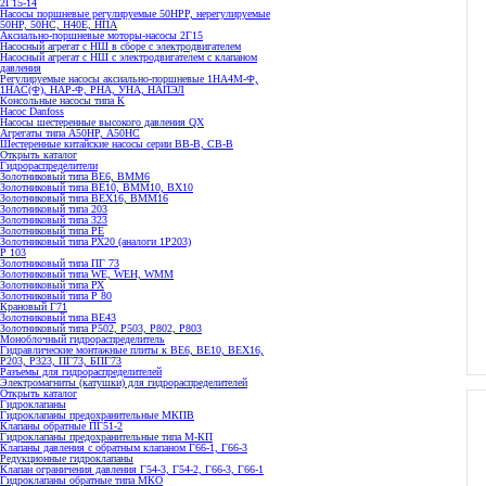
2Г15-14
Насосы поршневые регулируемые 50НРР, нерегулируемые
50НР, 50НС, Н40Е, НПА
Аксиально-поршневые моторы-насосы 2Г15
Насосный агрегат с НШ в сборе с электродвигателем
Насосный агрегат с НШ с электродвигателем с клапаном
давления
Регулируемые насосы аксиально-поршневые 1НА4М-Ф,
1НАС(Ф), НАР-Ф, РНА, УНА, НАПЭЛ
Консольные насосы типа К
Насос Danfoss
Насосы шестеренные высокого давления QX
Агрегаты типа А50НР, А50НС
Шестеренные китайские насосы серии ВВ-В, СВ-В
Открыть каталог
Гидрораспределители
Золотниковый типа ВЕ6, ВММ6
Золотниковый типа BE10, ВММ10, ВХ10
Золотниковый типа ВЕХ16, ВММ16
Золотниковый типа 203
Золотниковый типа 323
Золотниковый типа РЕ
Золотниковый типа РХ20 (аналоги 1Р203)
Р 103
Золотниковый типа ПГ 73
Золотниковый типа WE, WEH, WMM
Золотниковый типа РХ
Золотниковый типа Р 80
Крановый Г71
Золотниковый типа BE43
Золотниковый типа Р502, Р503, Р802, Р803
Моноблочный гидрораспределитель
Гидравлические монтажные плиты к ВЕ6, ВЕ10, ВЕХ16,
Р203, Р323, ПГ73, БПГ73
Разъемы для гидрораспределителей
Электромагниты (катушки) для гидрораспределителей
Открыть каталог
Гидроклапаны
Гидроклапаны предохранительные МКПВ
Клапаны обратные ПГ51-2
Гидроклапаны предохранительные типа М-КП
Клапаны давления с обратным клапаном Г66-1, Г66-3
Редукционные гидроклапаны
Клапан ограничения давления Г54-3, Г54-2, Г66-3, Г66-1
Гидроклапаны обратные типа МКО