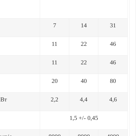
7
14
31
11
22
46
11
22
46
20
40
80
кВт
2,2
4,4
4,6
1,5 +/- 0,45