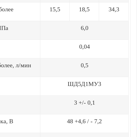
 более
15,5
18,5
34,3
МПа
6,0
0,04
более, л/мин
0,5
ШД5Д1МУ3
3 +/- 0,1
ка, В
48 +4,6 / - 7,2