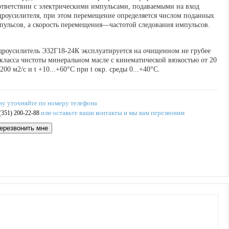
ответствии с электрическими импульсами, подаваемыми на вход
дроусилителя, при этом перемещение определяется числом поданных
пульсов, а скорость перемещения—частотой следования импульсов.
дроусилитель Э32Г18-24К эксплуатируется на очищенном не грубее
 класса чистоты минеральном масле с кинематической вязкостью от 20
 200 м
2
/с и t +10...+60°С при t окр. среды 0...+40°С.
ну уточняйте по номеру телефона
или оставьте ваши контакты и мы вам перезвоним
(351) 200-22-88
ерезвонить мне