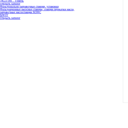
ДК22/3М... Гомель
Открыть каталог
Фильтровально-заправочные станции, установки
Фильтрационные насосные станции, станции перекачки масла,
заправочные маслостанции МЗФС
МФЗУ
Открыть каталог