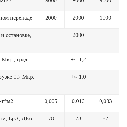
имп/с
8000
8000
4000
ьном перепаде
2000
2000
1000
 и остановке,
2000
 Мкр., град
+/- 1,2
узке 0,7 Мкр.,
+/- 1,0
 кг*м2
0,005
0,016
0,033
ти, LpA, ДБА
78
78
82