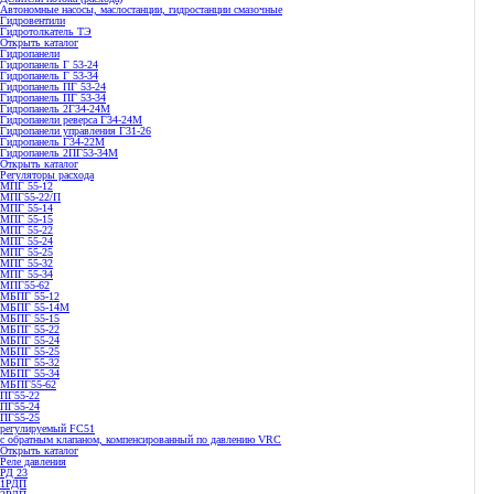
Автономные насосы, маслостанции, гидростанции смазочные
Гидровентили
Гидротолкатель ТЭ
Открыть каталог
Гидропанели
Гидропанель Г 53-24
Гидропанель Г 53-34
Гидропанель ПГ 53-24
Гидропанель ПГ 53-34
Гидропанель 2Г34-24М
Гидропанели реверса Г34-24М
Гидропанели управления Г31-26
Гидропанель Г34-22М
Гидропанель 2ПГ53-34М
Открыть каталог
Регуляторы расхода
МПГ 55-12
МПГ55-22/П
МПГ 55-14
МПГ 55-15
МПГ 55-22
МПГ 55-24
МПГ 55-25
МПГ 55-32
МПГ 55-34
МПГ55-62
МБПГ 55-12
МБПГ 55-14М
МБПГ 55-15
МБПГ 55-22
МБПГ 55-24
МБПГ 55-25
МБПГ 55-32
МБПГ 55-34
МБПГ55-62
ПГ55-22
ПГ55-24
ПГ55-25
регулируемый FC51
с обратным клапаном, компенсированный по давлению VRC
Открыть каталог
Реле давления
РД 23
1РДП