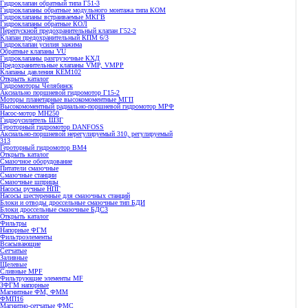
Гидроклапан обратный типа Г51-3
Гидроклапаны обратные модульного монтажа типа КОМ
Гидроклапаны встраиваемые МКГВ
Гидроклапаны обратные КОЛ
Перепускной предохранительный клапан Г52-2
Клапан предохранительный КПМ 6/3
Гидроклапан усилия зажима
Обратные клапаны VU
Гидроклапаны разгрузочные КХД
Предохранительные клапаны VMP, VMPP
Клапаны давления КЕМ102
Открыть каталог
Гидромоторы Челябинск
Аксиально поршневой гидромотор Г15-2
Моторы планетарные высокомоментные МГП
Высокомоментный радиально-поршневой гидромотор МРФ
Насос-мотор МН250
Гидроусилитель ШЗГ
Героторный гидромотор DANFOSS
Аксиально-поршневой нерегулируемый 310, регулируемый
313
Героторный гидромотор ВМ4
Открыть каталог
Смазочное оборудование
Питатели смазочные
Смазочные станции
Смазочные шприцы
Насосы ручные НПГ
Насосы шестеренные для смазочных станций
Блоки и отводы дроссельные смазочные тип БДИ
Блоки дроссельные смазочные БДС3
Открыть каталог
Фильтры
Напорные ФГМ
Фильтроэлементы
Всасывающие
Сетчатые
Заливные
Щелевые
Сливные MPF
Фильтрующие элементы MF
ЗФГМ напорные
Магнитные ФМ, ФММ
ФМП16
Магнитно-сетчатые ФМС