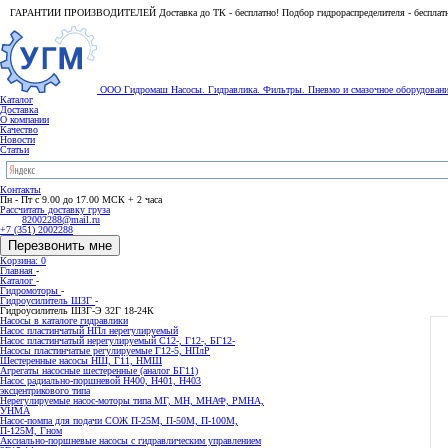
ГАРАНТИИ ПРОИЗВОДИТЕЛЕЙ Доставка до ТК - бесплатно! Подбор гидрораспределителя - бесплат
ООО Гидромаш
Насосы. Гидравлика. Фильтры.
Пневмо и смазочное оборудован
Каталог
Доставка
О компании
Качество
Новости
Статьи
Контакты
Пн - Пт с 9.00 до 17.00 МСК + 2 часа
Рассчитать доставку груза
82002288@mail.ru
+7 (351) 2002288
Перезвонить мне
Корзина: 0
Главная
-
Каталог
-
Гидромоторы
-
Гидроусилитель ШЗГ
-
Гидроусилитель ШЗГ-Э 32Г 18-24К
Насосы в каталоге гидравлики
Насос пластинчатый НПл нерегулируемый
Насос пластинчатый нерегулируемый С12-, Г12-, БГ12-
Насосы пластинчатые регулируемые Г12-5, НПлР
Шестеренные насосы НШ, Г11, НМШ
Агрегаты насосные шестеренные (аналог БГ11)
Насос радиально-поршневой Н400, Н401, Н403
эксцентрикового типа
Нерегулируемые насос-моторы типа МГ, МН, МНАФ, РМНА,
УНМА
Насос-помпа для подачи СОЖ П-25М, П-50М, П-100М,
П-125М, Гном
Аксиально-поршневые насосы с гидравлическим управлением