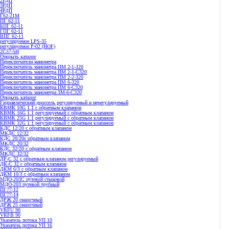
2РДП
3РДП
4РДП
Г62-21М
ПГ 62-11
БПГ 62-11
ГПГ 62-11
ВПГ 62-11
регулируемое LPS-35
регулируемое P-02 (HOF)
2С57-5Н
Открыть каталог
Переключатели манометра
Переключатель манометра ПМ 2-1-320
Переключатель манометра ПМ 2-1-С320
Переключатель манометра ПМ 2-2-320
Переключатель манометра ПМ 6-320
Переключатель манометра ПМ 6-С320
Переключатель манометра 3M-6-C320
Открыть каталог
Гидравлический дроссель регулируемый и нерегулируемый
КВМК 10G 1.1 с обратным клапаном
КВМК 16G 1.1 регулируемый с обратным клапаном
КВМК 25G 1.1 регулируемый с обратным клапаном
КВМК 32G 1.1 регулируемый с обратным клапаном
КДC 12/20 с обратным клапаном
МКДС 12/32
КДC 20/20с обратным клапаном
МКДС 20/32
КДC 32/20 с обратным клапаном
МКДС 32/32
ДР-С 32 с обратным клапаном регулируемый
ДК-С 32 с обратным клапаном
ДКМ 6/3 с обратным клапаном
ДКМ 10/3 с обратным клапаном
МДО-203С путевой стыковой
МДО-203 путевой трубный
ПГ77-12
ПГ77-14
ДРЖ 20 смазочный
ДРЖ 25 смазочный
VRFU 90
VRFВ 90
Указатель потока УП 10
Указатель потока УП 16