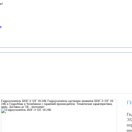
но!
ие
Гидроусилитель ШЗГ-Э 32Г 18-24К
Гидроусилитель крутящих моментов ШЗГ-Э 32Г 18-
Г
24К в ГидроМаш в Челябинске с гарантией производителя. Технические характеристики,
цены. Доставка до ТК - бесплатно!
Ги
Э3
пе
ин