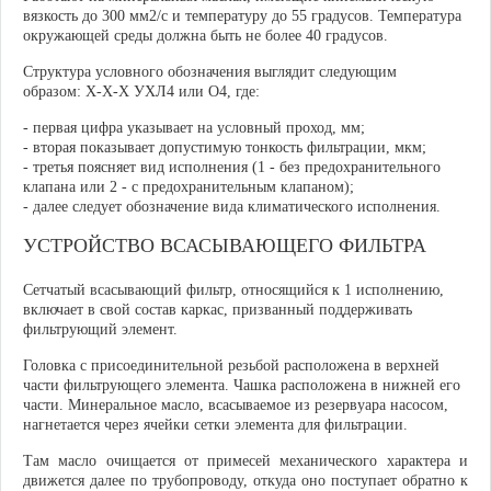
вязкость до 300 мм2/с и температуру до 55 градусов. Температура
окружающей среды должна быть не более 40 градусов.
Структура условного обозначения выглядит следующим
образом:
Х-Х-Х
УХЛ4 или О4, где:
- первая цифра указывает на условный проход, мм;
- вторая показывает допустимую тонкость фильтрации, мкм;
- третья поясняет вид исполнения (1 - без предохранительного
клапана или 2 - с предохранительным клапаном);
- далее следует обозначение вида климатического исполнения.
УСТРОЙСТВО ВСАСЫВАЮЩЕГО ФИЛЬТРА
Сетчатый всасывающий фильтр, относящийся к 1 исполнению,
включает в свой состав каркас, призванный поддерживать
фильтрующий элемент.
Головка с присоединительной резьбой расположена в верхней
части фильтрующего элемента. Чашка расположена в нижней его
части. Минеральное масло, всасываемое из резервуара насосом,
нагнетается через ячейки сетки элемента для фильтрации.
Там масло очищается от примесей механического характера и
движется далее по трубопроводу, откуда оно поступает обратно к